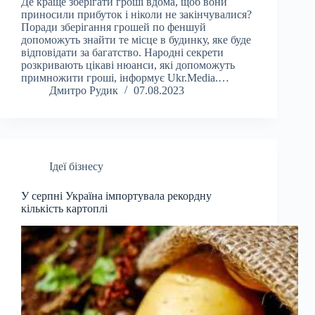
Де краще зберігати гроші вдома, щоб вони
приносили прибуток і ніколи не закінчувалися?
Поради зберігання грошей по феншуй
допоможуть знайти те місце в будинку, яке буде
відповідати за багатство. Народні секрети
розкривають цікаві нюанси, які допоможуть
примножити гроші, інформує Ukr.Media.…
Дмитро Рудик
07.08.2023
Ідеї бізнесу
У серпні Україна імпортувала рекордну
кількість картоплі