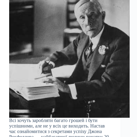
Всі хочуть заробляти багато грошей і бути
успішними, але не у всіх це виходить. Настав
час ознайомитися з секретами успіху Джона
Рокфеллера — найбагатшої людини початку 20