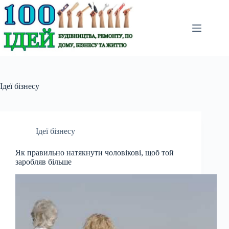
Перейти
до
вмісту
Ідеї бізнесу
Ідеї бізнесу
Як правильно натякнути чоловікові, щоб той
заробляв більше