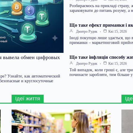
Розбираємось на прикладі страху, 
зараховувати до питань розуму, а
Що таке ефект приманки і як
Дмитро Рудик
Кві 15, 2026
Іноді покупцю лише здається, що 
приманки – маркетинговий прийо
ия вывела обмен цифровых
Що таке інфляція способу жи
Дмитро Рудик
Кві 15, 2026
Той випадок, коли гроші є, але тр
починаєте заробляти, тим більше 
ре? Узнайте, как автоматический
безопасные и круглосуточные
Ідеї життя
Іде