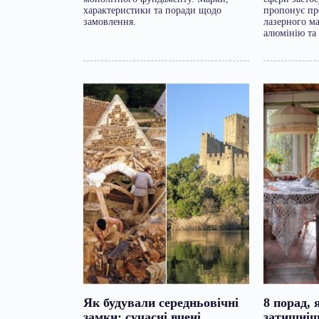
характеристики та поради щодо
пропонує пр
замовлення.
лазерного м
алюмінію та
Як будували середньовічні
8 порад, 
замки: сучасні вчені
затишніше