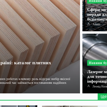
Новини бу
Сфери зас
поради дл
будівницт
Admin
раїні: каталог плитних
Новини бу
Лазерне м
для точно
них роботах ключову роль відіграє вибір якісної
інформаці
ивалий час займається постачанням надійних
Леонід Наз
Іде