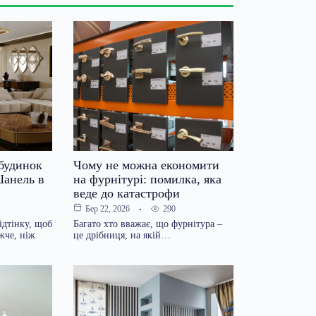
 будинок
Чому не можна економити
Шанель в
на фурнітурі: помилка, яка
веде до катастрофи
290
Бер 22, 2026
ідтінку, щоб
Багато хто вважає, що фурнітура –
жче, ніж
це дрібниця, на якій…