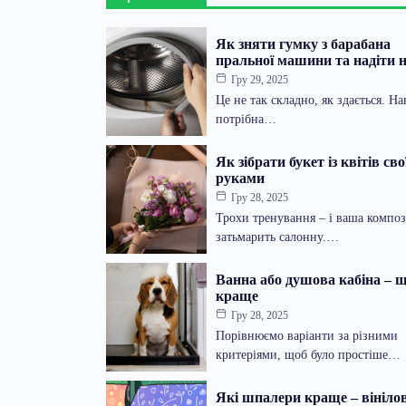
Як зняти гумку з барабана
пральної машини та надіти 
Гру 29, 2025
Це не так складно, як здається. Н
потрібна…
Як зібрати букет із квітів св
руками
Гру 28, 2025
Трохи тренування – і ваша композ
затьмарить салонну.…
Ванна або душова кабіна – 
краще
Гру 28, 2025
Порівнюємо варіанти за різними
критеріями, щоб було простіше…
Які шпалери краще – вінілов