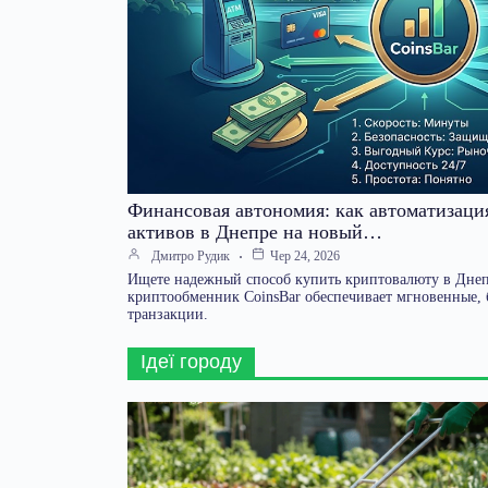
Финансовая автономия: как автоматизац
активов в Днепре на новый…
Дмитро Рудик
Чер 24, 2026
Ищете надежный способ купить криптовалюту в Днеп
криптообменник CoinsBar обеспечивает мгновенные, 
транзакции.
Ідеї городу