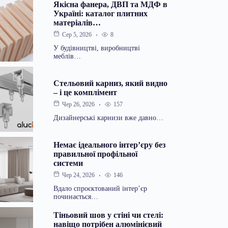
Якісна фанера, ДВП та МДФ в
Україні: каталог плитних
матеріалів…
Сер 5, 2026
8
У будівництві, виробництві
меблів…
Стельовий карниз, який видно
– і це комплімент
Чер 26, 2026
157
Дизайнерські карнизи вже давно…
Немає ідеального інтер’єру без
правильної профільної
системи
Чер 24, 2026
146
Вдало спроєктований інтер’єр
починається…
Тіньовий шов у стіні чи стелі:
навіщо потрібен алюмінієвий