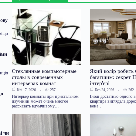
нову
авіщо
оїми
Стеклянные компьютерные
Який колір робить
иція
столы в современных
багатшим: секрет 
интерьерах комнат
інтер'єрі
257
262
Кві 17, 2026
Бер 24, 2026
що
Интерьер комнаты при пристальном
Іноді достатньо одного в
изучении может очень многое
квартира виглядала доро
рассказать вдумчивому…
вона…
і чи