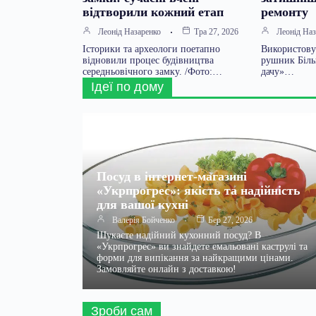
відтворили кожний етап
ремонту
Леонід Назаренко
Тра 27, 2026
Леонід Наз
Історики та археологи поетапно
Використову
відновили процес будівництва
рушник Біль
середньовічного замку. /Фото:…
дачу»…
Ідеї по дому
Посуд в інтернет-магазині
«Укрпрогрес»: якість та надійність
для вашої кухні
Валерія Бойченко
Бер 27, 2026
Шукаєте надійний кухонний посуд? В
«Укрпрогрес» ви знайдете емальовані каструлі та
форми для випікання за найкращими цінами.
Замовляйте онлайн з доставкою!
Зроби сам