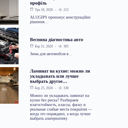
профіль
Тра 18, 2026
212
ALUGIPS пропонує конструкційні
рішення…
Весняна діагностика авто
Бер 31, 2026
305
Зима для автомобіля в…
Ламинат на кухне: можно ли
укладывать или лучше
выбрать другое…
Бер 25, 2026
338
Можно ли укладывать ламинат на
кухне без риска? Разбираем
влагостойкость, классы, фаску и
реальные слабые места покрытия —
когда это оправдано, а когда лучше
выбрать альтернативу.