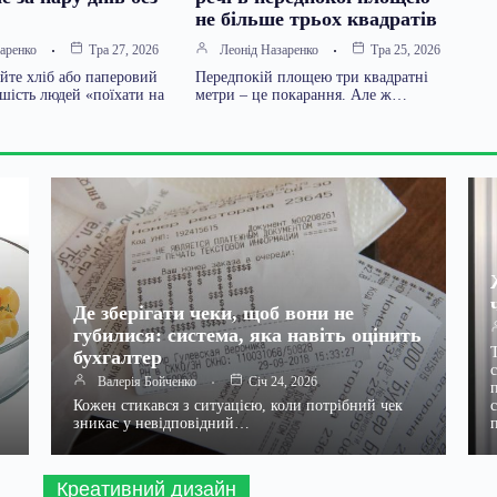
не більше трьох квадратів
аренко
Тра 27, 2026
Леонід Назаренко
Тра 25, 2026
йте хліб або паперовий
Передпокій площею три квадратні
шість людей «поїхати на
метри – це покарання. Але ж…
Де зберігати чеки, щоб вони не
губилися: система, яка навіть оцінить
бухгалтер
Валерія Бойченко
Січ 24, 2026
Кожен стикався з ситуацією, коли потрібний чек
зникає у невідповідний…
Креативний дизайн