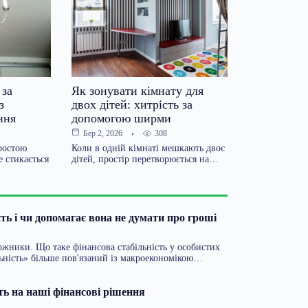
 за
Як зонувати кімнату для
з
двох дітей: хитрість за
ння
допомогою ширми
308
Бер 2, 2026
ростою
Коли в одній кімнаті мешкають двоє
 стикається
дітей, простір перетворюється на…
ть і чи допомагає вона не думати про гроші
ожники. Що таке фінансова стабільність у особистих
льність» більше пов'язаний із макроекономікою…
ть на наші фінансові рішення