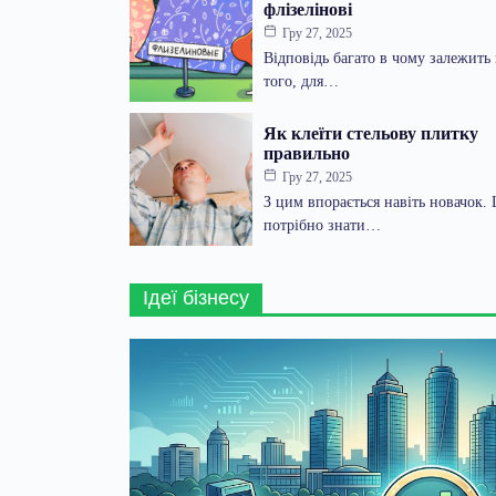
флізелінові
Гру 27, 2025
Відповідь багато в чому залежить 
того, для…
Як клеїти стельову плитку
правильно
Гру 27, 2025
З цим впорається навіть новачок.
потрібно знати…
Ідеї бізнесу