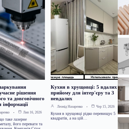
маркування
Кухня в хрущовці: 5 вдалих
сучасне рішення
прийому для інтер'єру та 3
го та довговічного
невдалих
я інформації
Леонід Назаренко
Чер 15, 2026
аренко
Лип 16, 2026
Кухня в хрущовці рідко перевищує 5
квадратів, а на цій…
що таке лазерне
еталу, його переваги та
ування. Компанія Criox