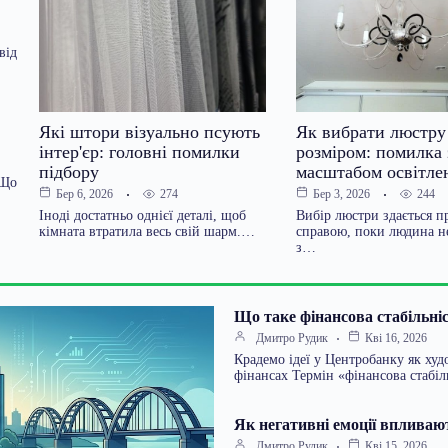
від
Які штори візуально псують
Як вибрати люстру
інтер'єр: головні помилки
розміром: помилка 
підбору
масштабом освітле
 Що
274
244
Бер 6, 2026
Бер 3, 2026
Іноді достатньо однієї деталі, щоб
Вибір люстри здається п
кімната втратила весь свій шарм.…
справою, поки людина не
з…
Що таке фінансова стабільніс
Дмитро Рудик
Кві 16, 2026
Крадемо ідеї у Центробанку як худ
фінансах Термін «фінансова стабі
Як негативні емоції впливаю
Дмитро Рудик
Кві 15, 2026