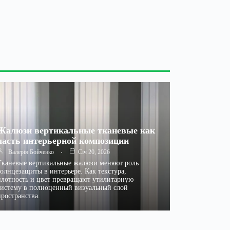
Жалюзи вертикальные тканевые как
часть интерьерной композиции
Валерія Бойченко
Січ 20, 2026
Тканевые вертикальные жалюзи меняют роль
солнцезащиты в интерьере. Как текстура,
плотность и цвет превращают утилитарную
систему в полноценный визуальный слой
пространства.