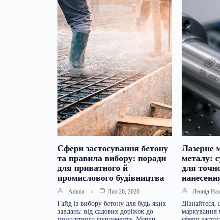
Сфери застосування бетону
Лазерне 
та правила вибору: поради
металу: 
для приватного й
для точно
промислового будівництва
нанесенн
Admin
Лип 26, 2026
Леонід Наз
Гайд із вибору бетону для будь-яких
Дізнайтеся, 
завдань: від садових доріжок до
маркування м
монолітного фундаменту. Марки,
сфери застос