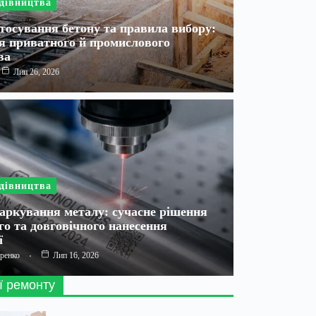
дівництва
тосування бетону та правила вибору:
я приватного й промислового
ва
Лип 26, 2026
дівництва
аркування металу: сучасне рішення
го та довговічного нанесення
ї
аренко
Лип 16, 2026
ї ремонту