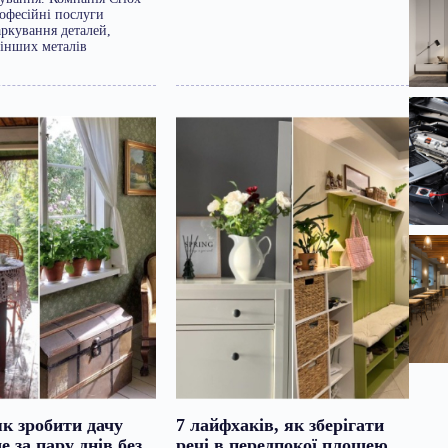
офесійні послуги
аркування деталей,
 інших металів
як зробити дачу
7 лайфхаків, як зберігати
 за пару днів без
речі в передпокої площею