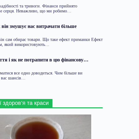
жадібності та тривоги. Фінанси прийнято
 не серця. Неважливо, що ми робимо…
 він змушує нас витрачати більше
він сам обирає товари. Що таке ефект приманки Ефект
м, який використовують…
ття і як не потрапити в цю фінансову…
иматися все одно доводиться. Чим більше ви
у вас шансів…
ї здоров’я та краси