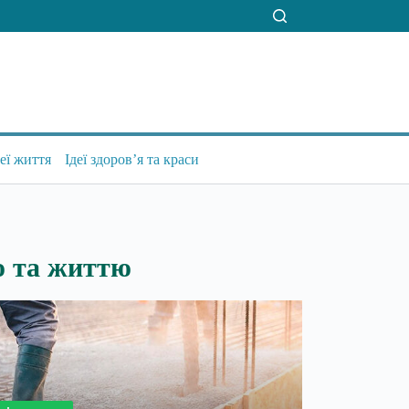
деї життя
Ідеї здоров’я та краси
’ю та життю