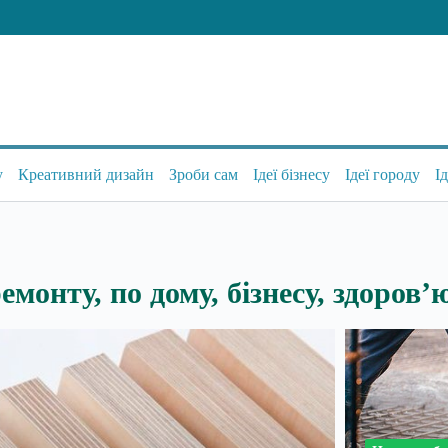
у
Креативний дизайн
Зроби сам
Ідеї бізнесу
Ідеї городу
І
емонту, по дому, бізнесу, здоров