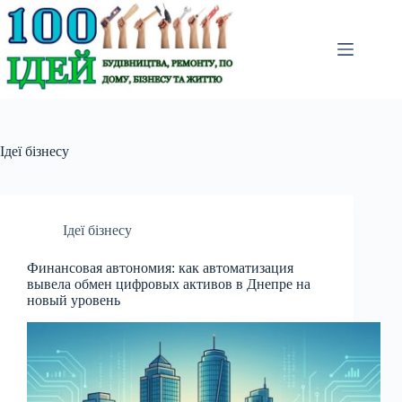
Перейти
до
вмісту
Ідеї бізнесу
Ідеї бізнесу
Финансовая автономия: как автоматизация
вывела обмен цифровых активов в Днепре на
новый уровень