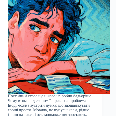
Постійний стрес ще нікого не робив бадьоріше.
Чому втома від економії – реальна проблема
Іноді можна зустріти думку, що заощаджувати
гроші просто. Мовляв, не купуєш кави, рідше
їздиш на таксі, і ось заощадження зростають.