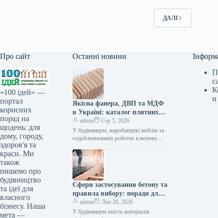
ДАЛІ
Про сайт
Останні новини
Інформ
П
с
К
«100 ідей» —
и
портал
Якісна фанера, ДВП та МДФ
корисних
в Україні: каталог плитних
порад на
матеріалів від «ВІН-ВУД»
admin
Сер 5, 2026
щодень: для
У будівництві, виробництві меблів та
дому, городу,
оздоблювальних роботах ключову
здоров'я та
роль відіграє вибір якісної деревинної
краси. Ми
сировини. Компанія «ВІН-ВУД» уже
тривалий час займається…
також
пишемо про
будівництво
Сфери застосування бетону та
та ідеї для
правила вибору: поради для
власного
приватного й промислового
admin
Лип 26, 2026
бізнесу. Наша
будівництва
У будівництві якість матеріалів
мета —