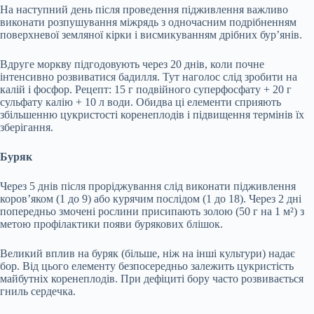
На наступний день після проведення підживлення важливо
виконати розпушування міжрядь з одночасним подрібненням
поверхневої земляної кірки і висмикуванням дрібних бур’янів.
Вдруге моркву підгодовують через 20 днів, коли почне
інтенсивно розвиватися бадилля. Тут наголос слід зробити на
калій і фосфор. Рецепт: 15 г подвійного суперфосфату + 20 г
сульфату калію + 10 л води. Обидва ці елементи сприяють
збільшенню цукристості коренеплодів і підвищення термінів їх
зберігання.
Буряк
Через 5 днів після проріджування слід виконати підживлення
коров’яком (1 до 9) або курячим послідом (1 до 18). Через 2 дні
попередньо змочені рослини присипають золою (50 г на 1 м²) з
метою профілактики появи бурякових блішок.
Великий вплив на буряк (більше, ніж на інші культури) надає
бор. Від цього елементу безпосередньо залежить цукристість
майбутніх коренеплодів. При дефіциті бору часто розвивається
гниль сердечка.