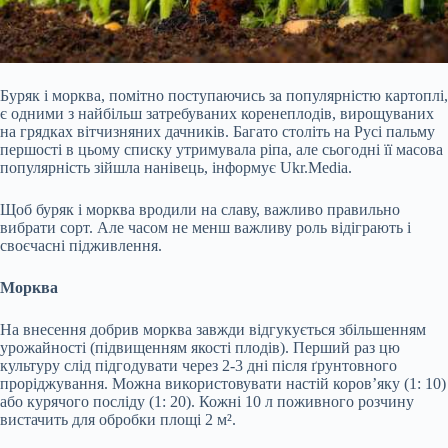
Буряк і морква, помітно поступаючись за популярністю картоплі,
є одними з найбільш затребуваних коренеплодів, вирощуваних
на грядках вітчизняних дачників. Багато століть на Русі пальму
першості в цьому списку утримувала ріпа, але сьогодні її масова
популярність зійшла
нанівець, інформує Ukr.Media.
Щоб буряк і морква вродили на славу, важливо правильно
вибрати сорт. Але часом не менш важливу роль відіграють і
своєчасні підживлення.
Морква
На внесення добрив морква завжди відгукується збільшенням
урожайності (підвищенням якості плодів). Перший раз цю
культуру слід підгодувати через 2-3 дні після ґрунтовного
проріджування. Можна використовувати настій коров’яку (1: 10)
або курячого посліду (1: 20). Кожні 10 л поживного розчину
вистачить для обробки площі 2 м².