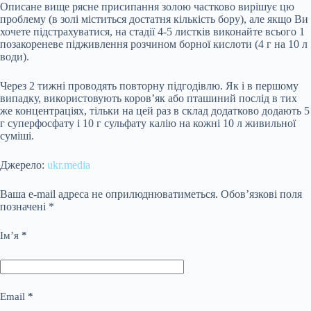
Описане вище рясне присипання золою частково вирішує цю
проблему (в золі міститься достатня кількість бору), але якщо Ви
хочете підстрахуватися, на стадії 4-5 листків виконайте всього 1
позакореневе підживлення розчином борної кислоти (4 г на 10 л
води).
Через 2 тижні проводять повторну підгодівлю. Як і в першому
випадку, використовують коров’як або пташиний послід в тих
же концентраціях, тільки на цей раз в склад додатково додають 5
г суперфосфату і 10 г сульфату калію на кожні 10 л живильної
суміші.
Джерело:
ukr.media
Ваша e-mail адреса не оприлюднюватиметься.
Обов’язкові поля
позначені
*
Ім’я
*
Email
*