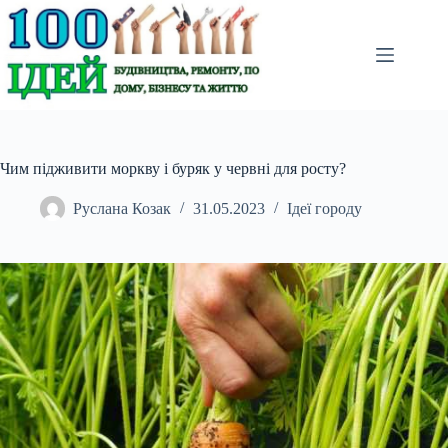
Перейти
до
вмісту
Чим підживити моркву і буряк у червні для росту?
Руслана Козак
31.05.2023
Ідеї городу