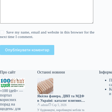
Save my name, email and website in this browser for the
next time I comment.
Опублікувати коментар
Про сайт
Останні новини
Інформ
П
с
К
«100 ідей» —
и
портал
Якісна фанера, ДВП та МДФ
корисних
в Україні: каталог плитних
порад на
матеріалів від «ВІН-ВУД»
admin
Сер 5, 2026
щодень: для
У будівництві, виробництві меблів та