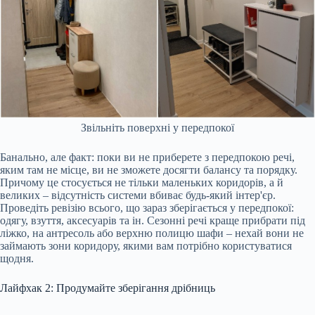
Звільніть поверхні у передпокої
Банально, але факт: поки ви не приберете з передпокою речі,
яким там не місце, ви не зможете досягти балансу та порядку.
Причому це стосується не тільки маленьких коридорів, а й
великих – відсутність системи вбиває будь-який інтер'єр.
Проведіть ревізію всього, що зараз зберігається у передпокої:
одягу, взуття, аксесуарів та ін. Сезонні речі краще прибрати під
ліжко, на антресоль або верхню полицю шафи – нехай вони не
займають зони коридору, якими вам потрібно користуватися
щодня.
Лайфхак 2: Продумайте зберігання дрібниць