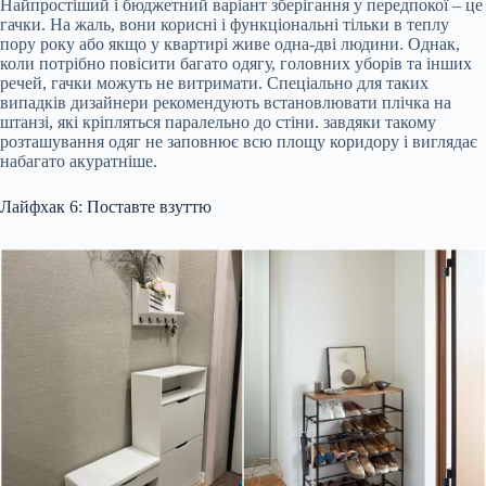
Найпростіший і бюджетний варіант зберігання у передпокої – це
гачки. На жаль, вони корисні і функціональні тільки в теплу
пору року або якщо у квартирі живе одна-дві людини. Однак,
коли потрібно повісити багато одягу, головних уборів та інших
речей, гачки можуть не витримати. Спеціально для таких
випадків дизайнери рекомендують встановлювати плічка на
штанзі, які кріпляться паралельно до стіни. завдяки такому
розташування одяг не заповнює всю площу коридору і виглядає
набагато акуратніше.
Лайфхак 6: Поставте взуттю