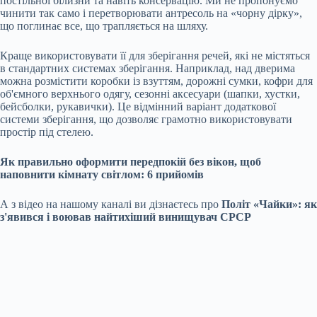
постільної білизни та навіть консервацію. Ми не пропонуємо
чинити так само і перетворювати антресоль на «чорну дірку»,
що поглинає все, що трапляється на шляху.
Краще використовувати її для зберігання речей, які не містяться
в стандартних системах зберігання. Наприклад, над дверима
можна розмістити коробки із взуттям, дорожні сумки, кофри для
об'ємного верхнього одягу, сезонні аксесуари (шапки, хустки,
бейсболки, рукавички). Це відмінний варіант додаткової
системи зберігання, що дозволяє грамотно використовувати
простір під стелею.
Як правильно оформити передпокій без вікон, щоб
наповнити кімнату світлом: 6 прийомів
А з відео на нашому каналі ви дізнаєтесь про
Політ «Чайки»: як
з'явився і воював найтихіший винищувач СРСР