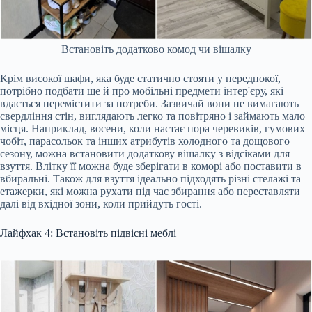
Встановіть додатково комод чи вішалку
Крім високої шафи, яка буде статично стояти у передпокої,
потрібно подбати ще й про мобільні предмети інтер'єру, які
вдасться перемістити за потреби. Зазвичай вони не вимагають
свердління стін, виглядають легко та повітряно і займають мало
місця. Наприклад, восени, коли настає пора черевиків, гумових
чобіт, парасольок та інших атрибутів холодного та дощового
сезону, можна встановити додаткову вішалку з відсіками для
взуття. Влітку її можна буде зберігати в коморі або поставити в
вбиральні. Також для взуття ідеально підходять різні стелажі та
етажерки, які можна рухати під час збирання або переставляти
далі від вхідної зони, коли прийдуть гості.
Лайфхак 4: Встановіть підвісні меблі