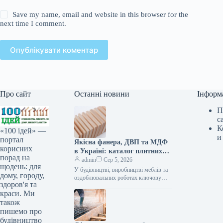
Save my name, email and website in this browser for the
next time I comment.
Опублікувати коментар
Про сайт
Останні новини
Інформ
П
с
К
«100 ідей» —
и
портал
Якісна фанера, ДВП та МДФ
корисних
в Україні: каталог плитних
порад на
матеріалів від «ВІН-ВУД»
admin
Сер 5, 2026
щодень: для
У будівництві, виробництві меблів та
дому, городу,
оздоблювальних роботах ключову
здоров'я та
роль відіграє вибір якісної деревинної
краси. Ми
сировини. Компанія «ВІН-ВУД» уже
тривалий час займається…
також
пишемо про
будівництво