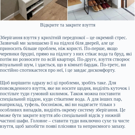
Відкрите та закрите взуття
Зберігання взуття у крихітній передпокої – це окремий стрес.
Зазвичай ми залишаємо її на підлозі біля дверей, але це
приносить більше проблем, ніж користі. По-перше, якщо
черевики брудні, прямо на підлогу з них стікає вода та бруд, які
потім ви розносите по всій квартирі. По-друге, взуття створює
візуальний шум, і здається, що в кімнаті бардак. По-третє, ви
постійно спотикаєтеся про неї, і це завдає дискомфорту.
Щоб вирішити одразу всі ці проблеми, зробіть таке. Для
повсякденного взуття, яке ви носите щодня, виділіть куточок і
постільте туди гумовий килимок. Також можна поставити
спеціальний піддон, куди стікатиме вода. А для інших пар,
наприклад, туфель, босоніжок, які ви надягаєте тільки з
особливих випадків, виділіть окрему систему зберігання. Це
може бути закрите взуття або спеціальний відсік у нижній
частині шафи. Головне – ставити туди виключно сухе та чисте
взуття, щоб запобігти появі плісняви та неприємного запаху.