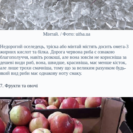
Мінтай. / Фото: uifsa.ua
Недорогий оселедець, тріска або мінтай містять досить омега-3
жирних кислот та білка. Дорога червона риба є ознакою
благополуччя, навіть розкоші, але вона зовсім не корисніша за
дешеві види риб, вона, швидше, красивіша, має менше кісток,
але лише трохи смачніша, тому що за великим рахунком будь-
який вид риби має однакову ноту смаку.
7. Фрукти та овочі