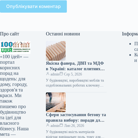
Опублікувати коментар
Про сайт
Останні новини
Інформ
П
с
К
«100 ідей» —
и
портал
Якісна фанера, ДВП та МДФ
корисних
в Україні: каталог плитних
порад на
матеріалів від «ВІН-ВУД»
admin
Сер 5, 2026
щодень: для
У будівництві, виробництві меблів та
дому, городу,
оздоблювальних роботах ключову
здоров'я та
роль відіграє вибір якісної деревинної
краси. Ми
сировини. Компанія «ВІН-ВУД» уже
тривалий час займається…
також
пишемо про
будівництво
Сфери застосування бетону та
та ідеї для
правила вибору: поради для
власного
приватного й промислового
admin
Лип 26, 2026
бізнесу. Наша
будівництва
У будівництві якість матеріалів
мета —
відіграє вирішальну роль, тому для