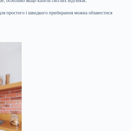
ше, особливо якщо кахель світлих відтінків.
для простого і швидкого прибирання можна обзавестися