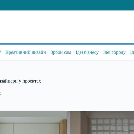
у
Креативний дизайн
Зроби сам
Ідеї бізнесу
Ідеї городу
І
дизайнери у проектах
а