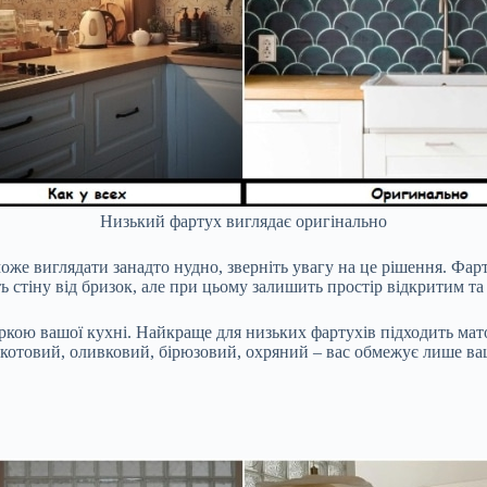
Низький фартух виглядає оригінально
 може виглядати занадто нудно, зверніть увагу на це рішення. Фа
ь стіну від бризок, але при цьому залишить простір відкритим та
іркою вашої кухні. Найкраще для низьких фартухів підходить мато
акотовий, оливковий, бірюзовий, охряний – вас обмежує лише ва