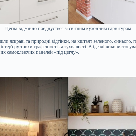
Цегла відмінно поєднується зі світлим кухонним гарнітуром
йшли яскраві та природні відтінки, на кшталт зеленого, синього, 
інтер'єру трохи графічності та зухвалості. В ідеалі використовув
них самоклеючих панелей «під цеглу».