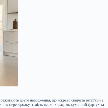
реживають друге народження, що яскраво свідчать інтер'єри з
и як перегородку, замість верхніх шаф, як кухонний фартух та