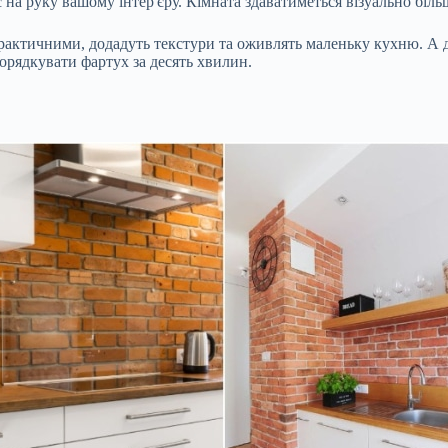
є на руку вашому інтер'єру. Кімната здаватиметься візуально біль
практичними, додадуть текстури та оживлять маленьку кухню. А 
рядкувати фартух за десять хвилин.