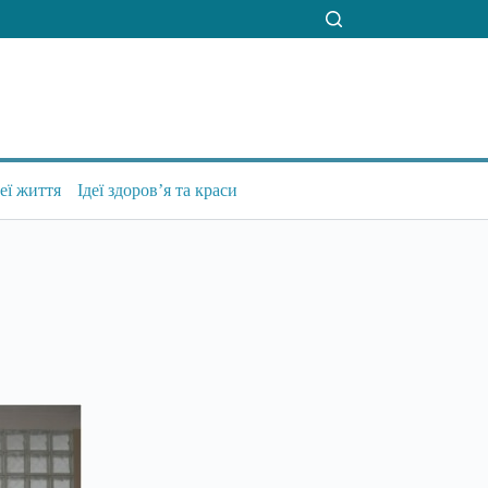
деї життя
Ідеї здоров’я та краси