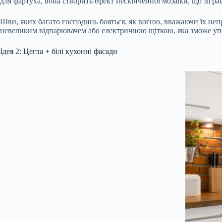
для фартуха, вона створить ефект нескінченної мозаїки, що зігра
Шви, яких багато господинь бояться, як вогню, вважаючи їх не
невеликим відпарювачем або електричною щіткою, яка зможе упо
Ідея 2: Цегла + білі кухонні фасади