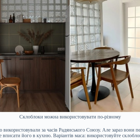
Склоблоки можна використовувати по-різному
 використовували за часів Радянського Союзу. Але зараз вони пе
 вписати його в кухню. Варіантів маса: використовуйте склоблок