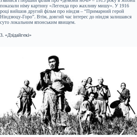
з'явився і перший фільм про «демони ночі» – 1915 року в Японії
показали німу картину «Легенда про жахливу мишу». У 1916
році вийшов другий фільм про ніндзя – “Примарний герой
Ніндзюцу-Горо”. Втім, довгий час інтерес до ніндзя залишався
суто локальним японським явищем.
3. «Дзідайгекі»