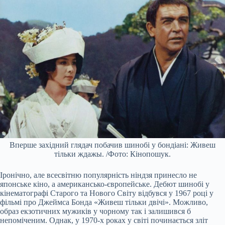
Вперше західний глядач побачив шинобі у бондіані: Живеш
тільки ждажы. /Фото: Кінопошук.
Іронічно, але всесвітню популярність ніндзя принесло не
японське кіно, а американсько-європейське. Дебют шинобі у
кінематографі Старого та Нового Світу відбувся у 1967 році у
фільмі про Джеймса Бонда «Живеш тільки двічі». Можливо,
образ екзотичних мужиків у чорному так і залишився б
непоміченим. Однак, у 1970-х роках у світі починається зліт