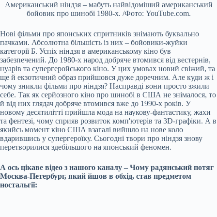
Американський ніндзя – мабуть найвідоміший американський
бойовик про шинобі 1980-х. /Фото: YouTube.com.
Нові фільми про японських спритників знімають буквально
пачками. Абсолютна більшість із них – бойовики-жуйки
категорії Б. Успіх ніндзя в американському кіно був
забезпечений. До 1980-х народ добряче втомився від вестернів,
нуарів та супергеройського кіно. У цих умовах новий свіжий, та
ще й екзотичний образ прийшовся дуже доречним. Але куди ж і
чому зникли фільми про ніндзя? Насправді вони просто зжили
себе. Так як серйозного кіно про шинобі в США не знімалося, то
й від них глядач добряче втомився вже до 1990-х років. У
новому десятилітті прийшла мода на наукову-фантастику, жахи
та фентезі, чому сприяв розвиток комп'ютерів та 3D-графіки. А в
якийсь момент кіно США взагалі вийшло на нове коло
вдарившись у супергероїку. Сьогодні твори про ніндзя знову
перетворилися здебільшого на японський феномен.
А ось цікаве відео з нашого каналу – Чому радянський потяг
Москва-Петербург, який йшов в обхід, став предметом
ностальгії: