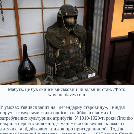
Мабуть, це був якийсь військовий чи вільний стан. /Фото:
wayfarerdaves.com.
У умовах з'явився запит на «легендарну старовину», і ніндзя
поруч із самураями стали однією з найбільш відомих і
затребуваних культурних атрибутів. У 1910-1920-ті роки Японію
накрила перша хвиля «ніндзяманії» в особі великої кількості
дитячих та підліткових книжок про пригоди шинобі. Тоді ж