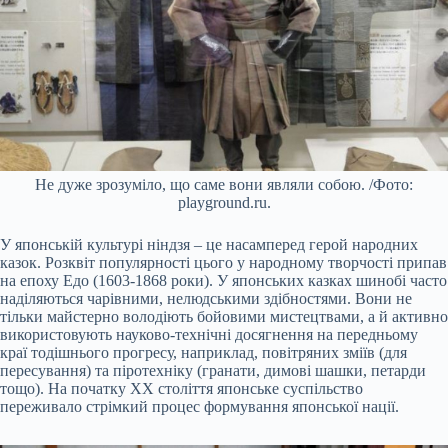
Не дуже зрозуміло, що саме вони являли собою. /Фото:
playground.ru.
У японській культурі ніндзя – це насамперед герой народних
казок. Розквіт популярності цього у народному творчості припав
на епоху Едо (1603-1868 роки). У японських казках шинобі часто
наділяються чарівними, нелюдськими здібностями. Вони не
тільки майстерно володіють бойовими мистецтвами, а й активно
використовують науково-технічні досягнення на передньому
краї тодішнього прогресу, наприклад, повітряних зміїв (для
пересування) та піротехніку (гранати, димові шашки, петарди
тощо). На початку ХХ століття японське суспільство
переживало стрімкий процес формування японської нації.