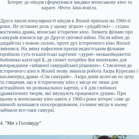
Інтерес до ніндзя сформувався завдяки японському кіно та
карате. /Фото: kino-teatr.ru.
Друга хвиля популярності ніндзя в Японії припала на 1960-ті
роки. Не останню роль у цьому зіграло «дзідайгекі» – східна
костюмна драма, японське історичне кіно. Знімати фільми про
самураїв взялися ще до Другої світової війни. Після війни до
дзідайгекі з новою силою, проте дух історичного кіно Японії
змінився. На зміну пафосним пропагандистським фільмам
прийшли суто ескапістські картини: «дурні» низькобюджетні
бойовики категорії Б, де сюжет потрібен був винятково для
виправдання «забавної самурайської різанини». Ставлення до
історичного кіно в Японії знову змінила робота Акіра Куросава і
насамперед драма «Сім самураїв». Акіра довів колегам по цеху
та глядачам, що в історичному кіно є місце не лише для
агітаційних чи розважальних картин, а й для глибоких
драматичних творів, які змушують працювати душею. При
цьому в японському кіно навіть у 1960-і роки інтерес саме до
шинобі залишався опосередкованим, головне місце в ньому
займали все-таки самураї.
4. “Ми з Голлівуду”