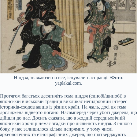
Ніндзя, зважаючи на все, існували насправді. /Фото:
yaplakal.com.
Протягом багатьох десятиліть тема ніндзя (синобі/шинобі) в
японській військовій традиції викликає непідробний інтерес
істориків-сходознавців із різних країн. На жаль, досі ця тема
досліджена відверто погано. Насамперед через убогі джерела, що
дійшли до нас. Досить сказати, що в жодній середньовічній
японській хроніці немає згадки про діяльність ніндзя. З іншого
боку, у нас залишилося кілька непрямих, у тому числі
археологічних та етнографічних джерел, що підтверджують