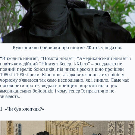
Куди зникли бойовики про ніндзя? /Фото: ytimg.com.
“Виходить ніндзя”, “Помста ніндзя”, “Американський ніндзя” і
навіть комедійний “Ніндзя з Беверлі-Хіллз” – ось далеко не
повний перелік бойовиків, під чиєю зіркою в кіно пройшли
1980-і і 1990-і роки. Кіно про загадкових японських воїнів у
чорному з'явилося так само несподівано, як і зникло. Саме час
поговорити про те, звідки в принципі виросли ноги цих
американських бойовиків і чому тепер їх практично не
знімають.
1. «Чи був хлопчик?»