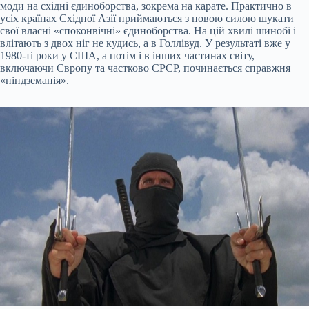
моди на східні єдиноборства, зокрема на карате. Практично в
усіх країнах Східної Азії приймаються з новою силою шукати
свої власні «споконвічні» єдиноборства. На цій хвилі шинобі і
влітають з двох ніг не кудись, а в Голлівуд. У результаті вже у
1980-ті роки у США, а потім і в інших частинах світу,
включаючи Європу та частково СРСР, починається справжня
«ніндземанія».