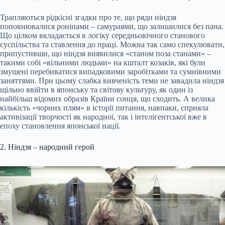
Трапляються рідкісні згадки про те, що ряди ніндзя
поповнювалися ронінами – самураями, що залишилися без пана.
Що цілком вкладається в логіку середньовічного станового
суспільства та ставлення до праці. Можна так само спекулювати,
припустивши, що ніндзя виявилися «станом поза станами» –
такими собі «вільними людьми» на кшталт козаків, які були
змушені перебиватися випадковими заробітками та сумнівними
заняттями. При цьому слабка вивченість теми не завадила ніндзя
щільно ввійти в японську та світову культуру, як один із
найбільш відомих образів Країни сонця, що сходить. А велика
кількість «чорних плям» в історії питання, навпаки, сприяла
активізації творчості як народної, так і інтелігентської вже в
епоху становлення японської нації.
2. Ніндзя – народний герой