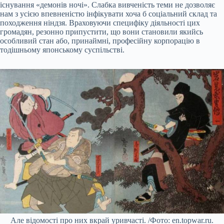
існування «демонів ночі». Слабка вивченість теми не дозволяє
нам з усією впевненістю інфікувати хоча б соціальний склад та
походження ніндзя. Враховуючи специфіку діяльності цих
громадян, резонно припустити, що вони становили якийсь
особливий стан або, принаймні, професійну корпорацію в
тодішньому японському суспільстві.
Але відомості про них вкрай уривчасті. /Фото: en.topwar.ru.