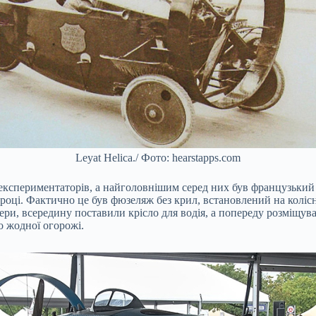
Leyat Helica./ Фото: hearstapps.com
експериментаторів, а найголовнішим серед них був французький і
 році. Фактично це був фюзеляж без крил, встановлений на коліс
ери, всередину поставили крісло для водія, а попереду розміщув
о жодної огорожі.