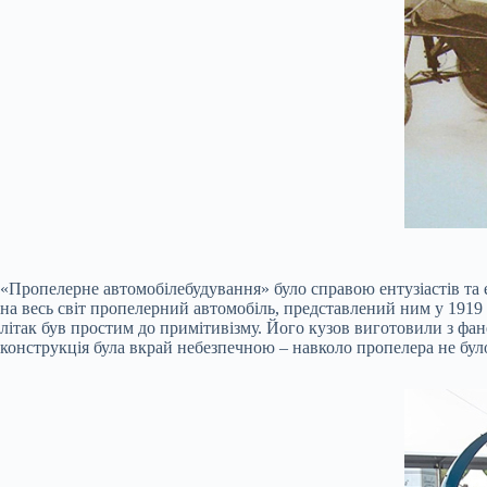
«Пропелерне автомобілебудування» було справою ентузіастів та 
на весь світ пропелерний автомобіль, представлений ним у 1919
літак був простим до примітивізму. Його кузов виготовили з фан
конструкція була вкрай небезпечною – навколо пропелера не бул