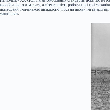
На початку XX століття автомобільних стандартів поки що не іс
коробки часто ламалися, а ефективність роботи всієї цієї мех
приводами і маленькою швидкістю. І ось на цьому тлі авіація ви
машинами.