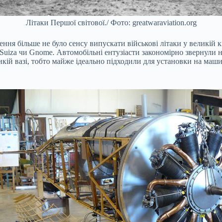
Літаки Першої світової./ Фото: greatwaraviation.org
ення більше не було сенсу випускати військові літаки у великій кі
-Suiza чи Gnome. Автомобільні ентузіасти закономірно звернули н
кій вазі, тобто майже ідеально підходили для установки на маш