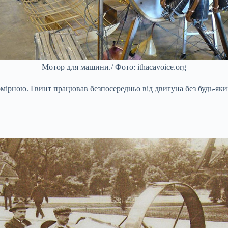
Мотор для машини./ Фото: ithacavoice.org
омірною. Гвинт працював безпосередньо від двигуна без будь-як