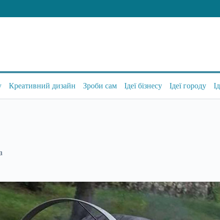
у
Креативний дизайн
Зроби сам
Ідеї бізнесу
Ідеї городу
І
а