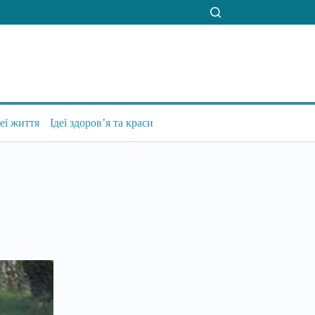
деї життя
Ідеї здоров’я та краси