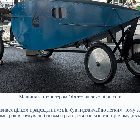
Машина з пропелером./ Фото: autoevolution.com
вився цілком працездатним: він був надзвичайно легким, тому з
ілька років збудували близько трьох десятків машин, причому деяк