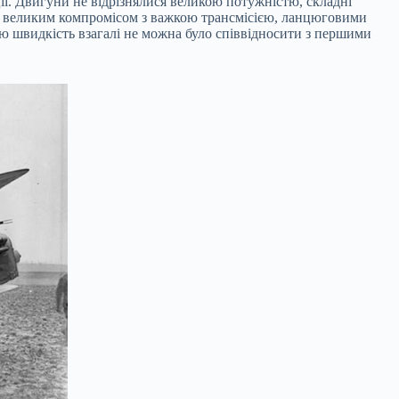
ії. Двигуни не відрізнялися великою потужністю, складні
ним великим компромісом з важкою трансмісією, ланцюговими
хню швидкість взагалі не можна було співвідносити з першими