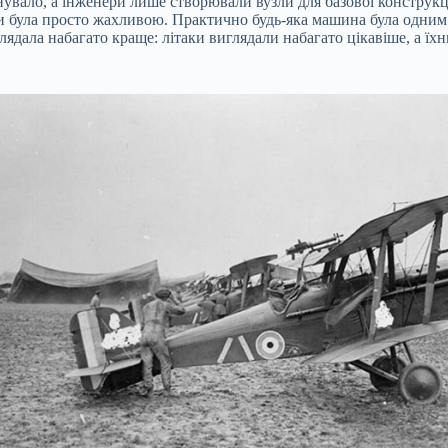
нувало, а інженери лише створювали вузли для базової конструкц
аніки була просто жахливою. Практично будь-яка машина була од
глядала набагато краще: літаки виглядали набагато цікавіше, а ї