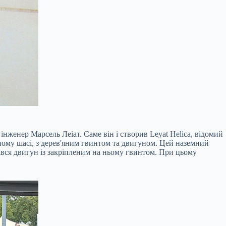
нженер Марсель Леіат. Саме він і створив Leyat Helica, відомий
ному шасі, з дерев'яним гвинтом та двигуном. Цей наземний
ався двигун із закріпленим на ньому гвинтом. При цьому