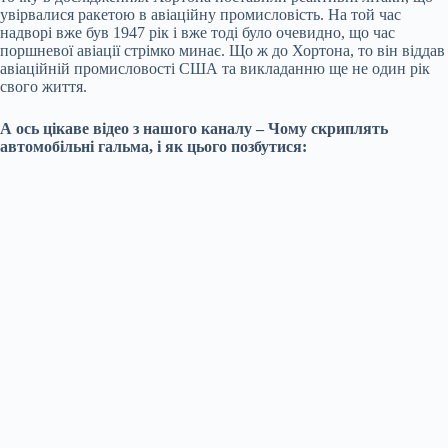
увірвалися ракетою в авіаційну промисловість. На той час
надворі вже був 1947 рік і вже тоді було очевидно, що час
поршневої авіації стрімко минає. Що ж до Хортона, то він віддав
авіаційній промисловості США та викладанню ще не один рік
свого життя.
А ось цікаве відео з нашого каналу – Чому скриплять
автомобільні гальма, і як цього позбутися: