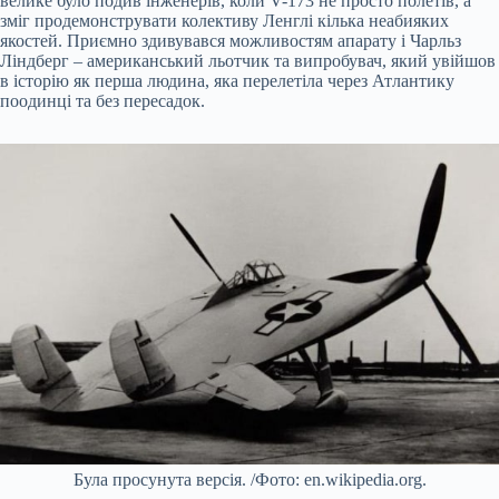
велике було подив інженерів, коли V-173 не просто полетів, а
зміг продемонструвати колективу Ленглі кілька неабияких
якостей. Приємно здивувався можливостям апарату і Чарльз
Ліндберг – американський льотчик та випробувач, який увійшов
в історію як перша людина, яка перелетіла через Атлантику
поодинці та без пересадок.
Була просунута версія. /Фото: en.wikipedia.org.