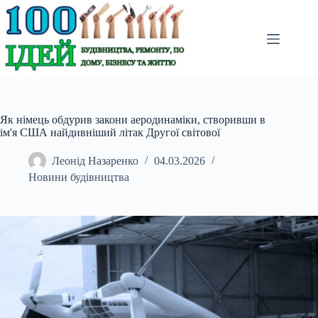
Перейти
до
вмісту
Як німець обдурив закони аеродинаміки, створивши в
ім'я США найдивніший літак Другої світової
Леонід Назаренко
04.03.2026
Новини будівництва