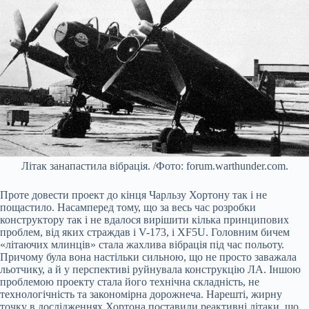
Літак занапастила вібрація. /Фото: forum.warthunder.com.
Проте довести проект до кінця Чарльзу Хортону так і не
пощастило. Насамперед тому, що за весь час розробки
конструктору так і не вдалося вирішити кілька принципових
проблем, від яких страждав і V-173, і XF5U. Головним бичем
«літаючих млинців» стала жахлива вібрація під час польоту.
Причому була вона настільки сильною, що не просто заважала
льотчику, а й у перспективі руйнувала конструкцію ЛА. Іншою
проблемою проекту стала його технічна складність, не
технологічність та закономірна дорожнеча. Нарешті, жирну
точку в дослідженнях Хортона поставили реактивні літаки, що