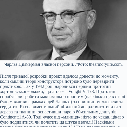
Чарльз Ціммерман власної персони. /Фото: thearmorylife.com.
Після тривалої розробки проект вдалося довести до моменту,
коли сміливі теорії конструктора потрібно було перевірити
практикою. Так у 1942 році народився перший прототип
хортонівської «оладки, що літає» – Vought V-173. Прототип
спробували зробити максимально простим (наскільки це взагалі
було можливо в рамках ідей Чарльза) за принципом «дешево та
сердито». Експериментальний літальний апарат виготовили з
дерева та тканини, оснастивши парою 80-сильних двигунів
Continental A-80. Тоді чудес від «млинця» ніхто не чекав, цікаво
було подивитися, чи полетить ця штука взагалі! Наскільки