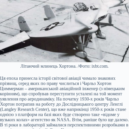
Літаючий млинець Хортона. /Фото: ixbt.com.
Ця епоха принесла історії світової авіації чимало знакових
прізвищ, серед яких по праву числиться і Чарльз Хортон
Циммерман – американський авіаційний інженер (з німецьким
корінням), що спробував переступити усталені на той момент
уявлення про аеродинаміку. На початку 1930-х років Чарльз
Хортон потрапив на роботу до Дослідницького центру Ленглі
(Langley Research Center), що вже наприкінці 1950-х років стане
однією з платформ на базі яких буде створено таке «відоме у
вузьких колах» агентство як NASA. Втім, раніше було ще далеко.
В ті роки в лабораторії займалися перспективними розробками в