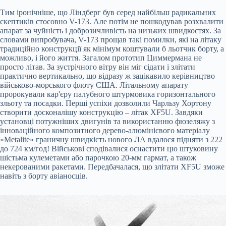
Тим іронічніше, що Ліндберг був серед найбільш радикальних
скептиків стосовно V-173. Але потім не пошкодував розхвалити
апарат за чуйність і доброзичливість на низьких швидкостях. За
словами випробувача, V-173 прощав такі помилки, які на літаку
традиційно конструкції як мінімум коштували б льотчик борту, а
можливо, і його життя. Загалом прототип Циммермана не
просто літав. За зустрічного вітру він міг сідати і злітати
практично вертикально, що відразу ж зацікавило керівництво
військово-морського флоту США. Літальному апарату
пророкували кар'єру палубного штурмовика горизонтального
зльоту та посадки. Перші успіхи дозволили Чарльзу Хортону
створити досконалішу конструкцію – літак XF5U. Завдяки
установці потужніших двигунів та використанню фюзеляжу з
інноваційного композитного дерево-алюмінієвого матеріалу
«Metalite» граничну швидкість нового ЛА вдалося підняти з 222
до 724 км/год! Військові сподівалися оснастити цю штуковину
шістьма кулеметами або парочкою 20-мм гармат, а також
некерованими ракетами. Передбачалася, що злітати XF5U зможе
навіть з борту авіаносців.