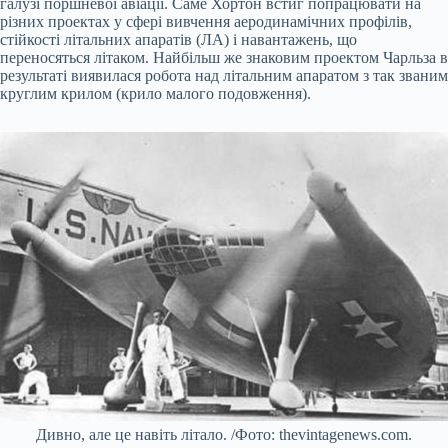
галузі поршневої авіації. Саме Хортон встиг попрацювати на
різних проектах у сфері вивчення аеродинамічних профілів,
стійкості літальних апаратів (ЛА) і навантажень, що
переносяться літаком. Найбільш же знаковим проектом Чарльза в
результаті виявилася робота над літальним апаратом з так званим
круглим крилом (крило малого подовження).
Дивно, але це навіть літало. /Фото: thevintagenews.com.