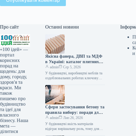
Опублікувати коментар
Про сайт
Останні новини
Інформ
П
с
К
«100 ідей» —
и
портал
Якісна фанера, ДВП та МДФ
корисних
в Україні: каталог плитних
порад на
матеріалів від «ВІН-ВУД»
admin
Сер 5, 2026
щодень: для
У будівництві, виробництві меблів та
дому, городу,
оздоблювальних роботах ключову
здоров'я та
роль відіграє вибір якісної деревинної
краси. Ми
сировини. Компанія «ВІН-ВУД» уже
тривалий час займається…
також
пишемо про
будівництво
Сфери застосування бетону та
та ідеї для
правила вибору: поради для
власного
приватного й промислового
admin
Лип 26, 2026
бізнесу. Наша
будівництва
У будівництві якість матеріалів
мета —
відіграє вирішальну роль, тому для
ділитися
зведення надійних об’єктів важливо