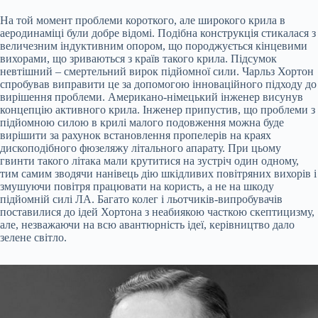
На той момент проблеми короткого, але широкого крила в
аеродинаміці були добре відомі. Подібна конструкція стикалася з
величезним індуктивним опором, що породжується кінцевими
вихорами, що зриваються з країв такого крила. Підсумок
невтішний – смертельний вирок підйомної сили. Чарльз Хортон
спробував виправити це за допомогою інноваційного підходу до
вирішення проблеми. Американо-німецький інженер висунув
концепцію активного крила. Інженер припустив, що проблеми з
підйомною силою в крилі малого подовження можна буде
вирішити за рахунок встановлення пропелерів на краях
дископодібного фюзеляжу літального апарату. При цьому
гвинти такого літака мали крутитися на зустріч один одному,
тим самим зводячи нанівець дію шкідливих повітряних вихорів і
змушуючи повітря працювати на користь, а не на шкоду
підйомній силі ЛА. Багато колег і льотчиків-випробувачів
поставилися до ідей Хортона з неабиякою часткою скептицизму,
але, незважаючи на всю авантюрність ідеї, керівництво дало
зелене світло.