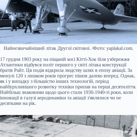
Найнезвичайніший літак Другої світової. /Фото: yaplakal.com.
17 грудня 1903 року на піщаній косі Кітті-Хок біля узбережжя
Атлантики відбувся політ першого у світі літака конструкції
братів Райт. Ця подія відкрила людству шлях в епоху авіації. За
минулі 120 з лишком років прогрес пішов далеко вперед. Однак,
як і у випадку з більшістю інших технологій, період
найбурхливішого розвитку техніки припав на перші десятиліття.
Найбільш знаковими щодо цього стали 1930-1940-ті роки, коли
інновації в галузі аеродинаміки та авіації з'являлися чи не
десятками на рік.