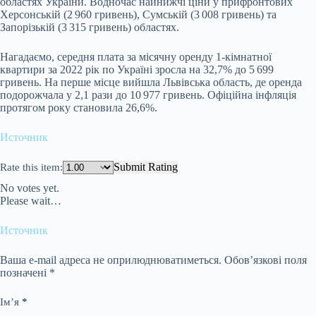
областях України. Водночас найнижчі ціни у прифронтових
Херсонській (2 960 гривень), Сумській (3 008 гривень) та
Запорізькій (3 315 гривень) областях.
Нагадаємо, середня плата за місячну оренду 1-кімнатної
квартири за 2022 рік по Україні зросла на 32,7% до 5 699
гривень. На перше місце вийшла Львівська область, де оренда
подорожчала у 2,1 рази до 10 977 гривень. Офіційна інфляція
протягом року становила 26,6%.
Источник
Submit Rating
Rate this item:
No votes yet.
Please wait…
Источник
Ваша e-mail адреса не оприлюднюватиметься.
Обов’язкові поля
позначені
*
Ім’я
*