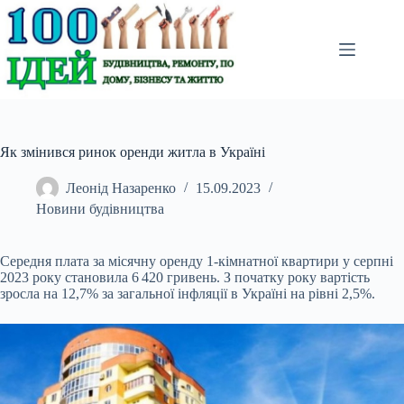
Перейти
до
вмісту
Як змінився ринок оренди житла в Україні
Леонід Назаренко
15.09.2023
Новини будівництва
Середня плата за місячну оренду 1-кімнатної квартири у серпні
2023 року становила 6 420
гривень. З початку року вартість
зросла на 12,7% за загальної інфляції в Україні на рівні 2,5%.