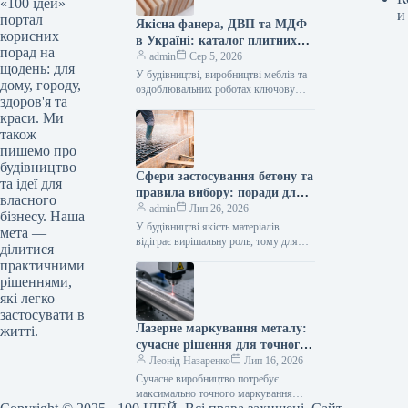
«100 ідей» —
и
портал
Якісна фанера, ДВП та МДФ
корисних
в Україні: каталог плитних
порад на
матеріалів від «ВІН-ВУД»
admin
Сер 5, 2026
щодень: для
У будівництві, виробництві меблів та
дому, городу,
оздоблювальних роботах ключову
здоров'я та
роль відіграє вибір якісної деревинної
краси. Ми
сировини. Компанія «ВІН-ВУД» уже
тривалий час займається…
також
пишемо про
будівництво
Сфери застосування бетону та
та ідеї для
правила вибору: поради для
власного
приватного й промислового
admin
Лип 26, 2026
бізнесу. Наша
будівництва
У будівництві якість матеріалів
мета —
відіграє вирішальну роль, тому для
ділитися
зведення надійних об’єктів важливо
практичними
обирати перевірених виробників, таких
рішеннями,
як компанія Промбудцентр,…
які легко
застосувати в
Лазерне маркування металу:
житті.
сучасне рішення для точного
та довговічного нанесення
Леонід Назаренко
Лип 16, 2026
інформації
Сучасне виробництво потребує
максимально точного маркування