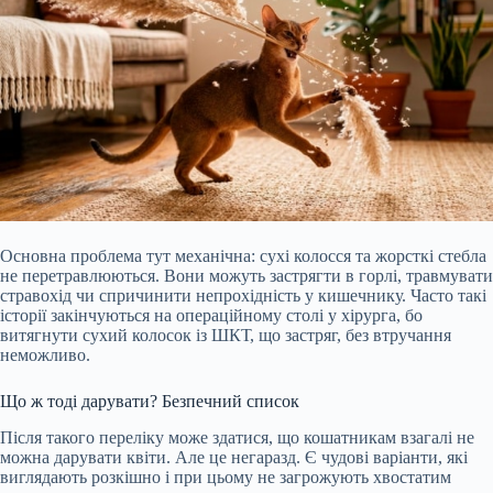
Основна проблема тут механічна: сухі колосся та жорсткі стебла
не перетравлюються. Вони можуть застрягти в горлі, травмувати
стравохід чи спричинити непрохідність у кишечнику. Часто такі
історії закінчуються на операційному столі у хірурга, бо
витягнути сухий колосок із ШКТ, що застряг, без втручання
неможливо.
Що ж тоді дарувати? Безпечний список
Після такого переліку може здатися, що кошатникам взагалі не
можна дарувати квіти. Але це негаразд. Є чудові варіанти, які
виглядають розкішно і при цьому не загрожують хвостатим