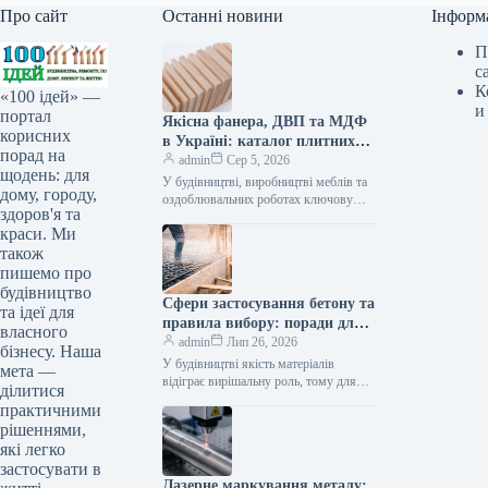
Про сайт
Останні новини
Інформ
П
с
К
«100 ідей» —
и
портал
Якісна фанера, ДВП та МДФ
корисних
в Україні: каталог плитних
порад на
матеріалів від «ВІН-ВУД»
admin
Сер 5, 2026
щодень: для
У будівництві, виробництві меблів та
дому, городу,
оздоблювальних роботах ключову
здоров'я та
роль відіграє вибір якісної деревинної
краси. Ми
сировини. Компанія «ВІН-ВУД» уже
тривалий час займається…
також
пишемо про
будівництво
Сфери застосування бетону та
та ідеї для
правила вибору: поради для
власного
приватного й промислового
admin
Лип 26, 2026
бізнесу. Наша
будівництва
У будівництві якість матеріалів
мета —
відіграє вирішальну роль, тому для
ділитися
зведення надійних об’єктів важливо
практичними
обирати перевірених виробників, таких
рішеннями,
як компанія Промбудцентр,…
які легко
застосувати в
Лазерне маркування металу: