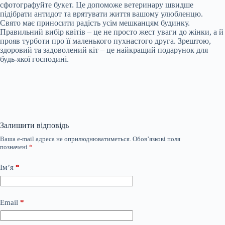
сфотографуйте букет. Це допоможе ветеринару швидше
підібрати антидот та врятувати життя вашому улюбленцю.
Свято має приносити радість усім мешканцям будинку.
Правильний вибір квітів – це не просто жест уваги до жінки, а й
прояв турботи про її маленького пухнастого друга. Зрештою,
здоровий та задоволений кіт – це найкращий подарунок для
будь-якої господині.
Залишити відповідь
Ваша e-mail адреса не оприлюднюватиметься.
Обов’язкові поля
позначені
*
Ім’я
*
Email
*