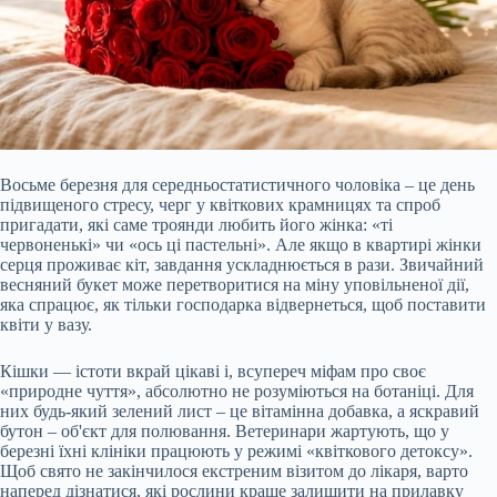
Восьме березня для середньостатистичного чоловіка – це день
підвищеного стресу, черг у квіткових крамницях та спроб
пригадати, які саме троянди любить його жінка: «ті
червоненькі» чи «ось ці пастельні». Але якщо в квартирі жінки
серця проживає кіт, завдання ускладнюється в рази. Звичайний
весняний букет може перетворитися на міну уповільненої дії,
яка спрацює, як тільки господарка відвернеться, щоб поставити
квіти у вазу.
Кішки — істоти вкрай цікаві і, всупереч міфам про своє
«природне чуття», абсолютно не розуміються на ботаніці. Для
них будь-який зелений лист – це вітамінна добавка, а яскравий
бутон – об'єкт для полювання. Ветеринари жартують, що у
березні їхні клініки працюють у режимі «квіткового детоксу».
Щоб свято не закінчилося екстреним візитом до лікаря, варто
наперед дізнатися, які рослини краще залишити на прилавку