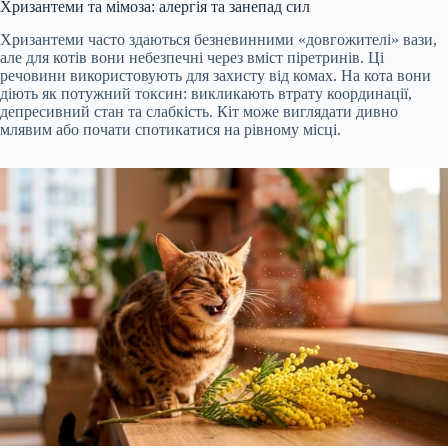
Хризантеми та мімоза: алергія та занепад сил
Хризантеми часто здаються безневинними «довгожителі» вази,
але для котів вони небезпечні через вміст піретринів. Ці
речовини використовують для захисту від комах. На кота вони
діють як потужний токсин: викликають втрату координації,
депресивний стан та слабкість. Кіт може виглядати дивно
млявим або почати спотикатися на рівному місці.