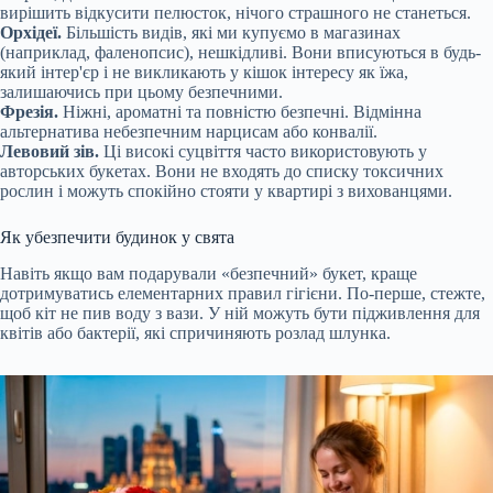
вирішить відкусити пелюсток, нічого страшного не станеться.
Орхідеї.
Більшість видів, які ми купуємо в магазинах
(наприклад, фаленопсис), нешкідливі. Вони вписуються в будь-
який інтер'єр і не викликають у кішок інтересу як їжа,
залишаючись при цьому безпечними.
Фрезія.
Ніжні, ароматні та повністю безпечні. Відмінна
альтернатива небезпечним нарцисам або конвалії.
Левовий зів.
Ці високі суцвіття часто використовують у
авторських букетах. Вони не входять до списку токсичних
рослин і можуть спокійно стояти у квартирі з вихованцями.
Як убезпечити будинок у свята
Навіть якщо вам подарували «безпечний» букет, краще
дотримуватись елементарних правил гігієни. По-перше, стежте,
щоб кіт не пив воду з вази. У ній можуть бути підживлення для
квітів або бактерії, які спричиняють розлад шлунка.