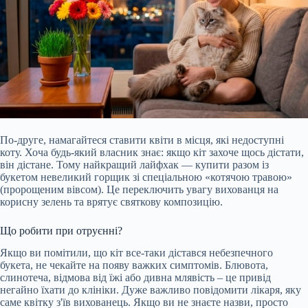
По-друге, намагайтеся ставити квіти в місця, які недоступні
коту. Хоча будь-який власник знає: якщо кіт захоче щось дістати,
він дістане. Тому найкращий лайфхак — купити разом із
букетом невеликий горщик зі спеціальною «котячою травою»
(пророщеним вівсом). Це переключить увагу вихованця на
корисну зелень та врятує святкову композицію.
Що робити при отруєнні?
Якщо ви помітили, що кіт все-таки дістався небезпечного
букета, не чекайте на появу важких симптомів. Блювота,
слинотеча, відмова від їжі або дивна млявість – це привід
негайно їхати до клініки. Дуже важливо повідомити лікаря, яку
саме квітку з'їв вихованець. Якщо ви не знаєте назви, просто