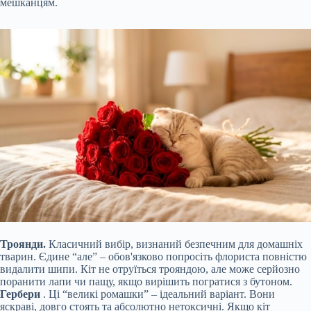
мешканцям.
Троянди.
Класичний вибір, визнаний безпечним для домашніх
тварин. Єдине “але” – обов'язково попросіть флориста повністю
видалити шипи. Кіт не отруїться трояндою, але може серйозно
поранити лапи чи пащу, якщо вирішить погратися з бутоном.
Гербери
. Ці “великі ромашки” – ідеальний варіант. Вони
яскраві, довго стоять та абсолютно нетоксичні. Якщо кіт