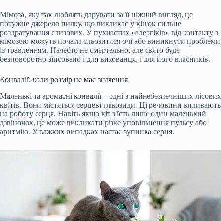
Мімоза, яку так люблять дарувати за її ніжний вигляд, це
потужне джерело пилку, що викликає у кішок сильне
роздратування слизових. У пухнастих «алергіків» від контакту з
мімозою можуть почати сльозитися очі або виникнути проблеми
із травленням. Начебто не смертельно, але свято буде
безповоротно зіпсовано і для вихованця, і для його власників.
Конвалії: коли розмір не має значення
Маленькі та ароматні конвалії – одні з найнебезпечніших лісових
квітів. Вони містяться серцеві глікозиди. Ці речовини впливають
на роботу серця. Навіть якщо кіт з'їсть лише один маленький
дзвіночок, це може викликати різке уповільнення пульсу або
аритмію. У важких випадках настає зупинка серця.