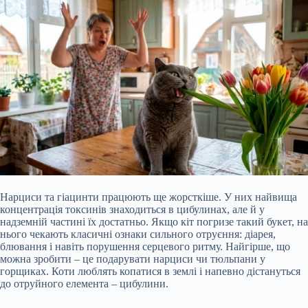
Нарциси та гіацинти працюють ще жорсткіше. У них найвища
концентрація токсинів знаходиться в цибулинах, але й у
надземній частині їх достатньо. Якщо кіт погризе такий букет, на
нього чекають класичні ознаки сильного отруєння: діарея,
блювання і навіть порушення серцевого ритму. Найгірше, що
можна зробити – це подарувати нарциси чи тюльпани у
горщиках. Коти люблять копатися в землі і напевно дістануться
до отруйного елемента – цибулини.