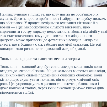
Найпідступніше в ліліях те, що коту навіть не обов'язково їх
жувати. Досить просто пройти повз і забруднити шубку пилком,
що обсипався. У процесі вечірнього вмивання кіт злиже її з
вовни — і цієї мікроскопічної кількості вистачить, щоб
спричинити гостру ниркову недостатність. Вода з-під лілій у вазі
теж стає токсичною, тому один ковток із «забороненого
джерела» може призвести до фатальних наслідків. Якщо ви
знаєте, що в будинку є кіт, забудьте про лілії назавжди. Це той
випадок, коли ризик не виправданий жодної краплі.
Тюльпани, нарциси та гіацинти: весняна загроза
Тюльпани – головний атрибут свята, але для кошатників вони
входять до «червоної зони». У цих кольорах містяться алкалоїди,
які викликають сильне подразнення слизових оболонок. Коли
кіт вирішує скуштувати тюльпан, він отримує хімічний опік
рота. Це супроводжується рясною слинотечею, блюванням і
дуже болючим станом, через який вихованець може кілька днів
відмовлятися від їжі.