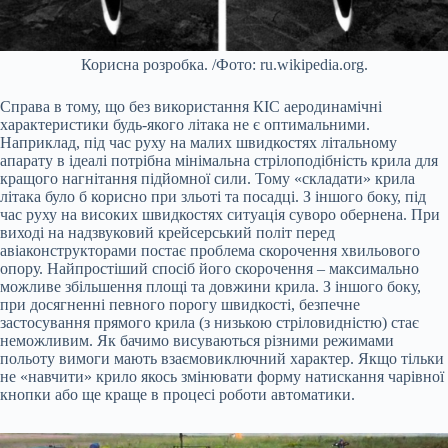
Корисна розробка. /Фото: ru.wikipedia.org.
Справа в тому, що без використання КІС аеродинамічні
характеристики будь-якого літака не є оптимальними.
Наприклад, під час руху на малих швидкостях літальному
апарату в ідеалі потрібна мінімальна стрілоподібність крила для
кращого нагнітання підйомної сили. Тому «складати» крила
літака було б корисно при зльоті та посадці. З іншого боку, під
час руху на високих швидкостях ситуація суворо обернена. При
виході на надзвуковий крейсерський політ перед
авіаконструкторами постає проблема скорочення хвильового
опору. Найпростіший спосіб його скорочення – максимально
можливе збільшення площі та довжини крила. З іншого боку,
при досягненні певного порогу швидкості, безпечне
застосування прямого крила (з низькою стріловидністю) стає
неможливим. Як бачимо висуваються різними режимами
польоту вимоги мають взаємовиключний характер. Якщо тільки
не «навчити» крило якось змінювати форму натискання чарівної
кнопки або ще краще в процесі роботи автоматики.