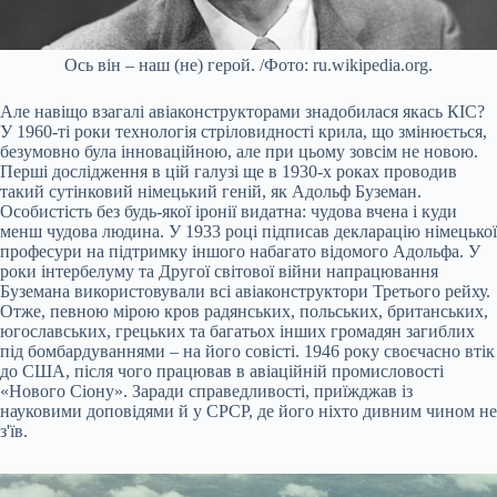
Ось він – наш (не) герой. /Фото: ru.wikipedia.org.
Але навіщо взагалі авіаконструкторами знадобилася якась КІС?
У 1960-ті роки технологія стріловидності крила, що змінюється,
безумовно була інноваційною, але при цьому зовсім не новою.
Перші дослідження в цій галузі ще в 1930-х роках проводив
такий сутінковий німецький геній, як Адольф Буземан.
Особистість без будь-якої іронії видатна: чудова вчена і куди
менш чудова людина. У 1933 році підписав декларацію німецької
професури на підтримку іншого набагато відомого Адольфа. У
роки інтербелуму та Другої світової війни напрацювання
Буземана використовували всі авіаконструктори Третього рейху.
Отже, певною мірою кров радянських, польських, британських,
югославських, грецьких та багатьох інших громадян загиблих
під бомбардуваннями – на його совісті. 1946 року своєчасно втік
до США, після чого працював в авіаційній промисловості
«Нового Сіону». Заради справедливості, приїжджав із
науковими доповідями й у СРСР, де його ніхто дивним чином не
з'їв.