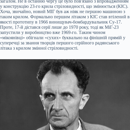
загалом. Не в останню чергу це було пов'язано з впровадженням
у конструкцію 23-го крила стріловидності, що змінюється (КІС).
Хоча, звичайно, новий МІГ був аж ніяк не першою машиною з
таким крилом. Формально першим літаком з КІС став втілений в
якості прототипу в 1966 винищувач-бомбардувальник Су-17.
Проте, 17-й дістався серії лише до 1970 року, тоді як МіГ-23
запустили у виробництво вже 1969-го. Таким чином
«мікоянівці» обігнали «сухих» буквально на фінішній прямій у
суперечці за звання творців першого серійного радянського
літака з крилом змінної стріловидності.