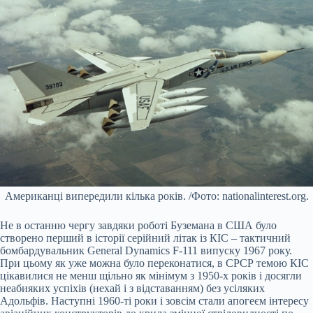
Американці випередили кілька років. /Фото: nationalinterest.org.
Не в останню чергу завдяки роботі Буземана в США було
створено перший в історії серійний літак із КІС – тактичний
бомбардувальник General Dynamics F-111 випуску 1967 року.
При цьому як уже можна було переконатися, в СРСР темою КІС
цікавилися не менш щільно як мінімум з 1950-х років і досягли
неабияких успіхів (нехай і з відставанням) без усіляких
Адольфів. Наступні 1960-ті роки і зовсім стали апогеєм інтересу