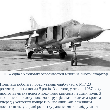
КІС – одна з ключових особливостей машини. /Фото: авіару.рф.
Подальші роботи з проектування майбутнього МіГ-23
розтягнулися на понад 5 років. Зрештою, у червні 1967 року
прототип літака нового покоління здійснив перший політ. З
технічного погляду нова конструкція стала великим кроком
уперед у контексті конкретної новинки, але важливим
досягненням у справі розвитку радянського авіабудування