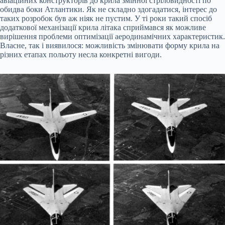
авіаційних конструкторів до крила змінної стріловидності по
обидва боки Атлантики. Як не складно здогадатися, інтерес до
таких розробок був аж ніяк не пустим. У ті роки такий спосіб
додаткової механізації крила літака сприймався як можливе
вирішення проблеми оптимізації аеродинамічних характеристик.
Власне, так і виявилося: можливість змінювати форму крила на
різних етапах польоту несла конкретні вигоди.