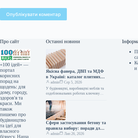
Опублікувати коментар
Про сайт
Останні новини
Інформ
П
с
К
«100 ідей» —
и
портал
Якісна фанера, ДВП та МДФ
корисних
в Україні: каталог плитних
порад на
матеріалів від «ВІН-ВУД»
admin
Сер 5, 2026
щодень: для
У будівництві, виробництві меблів та
дому, городу,
оздоблювальних роботах ключову
здоров'я та
роль відіграє вибір якісної деревинної
краси. Ми
сировини. Компанія «ВІН-ВУД» уже
тривалий час займається…
також
пишемо про
будівництво
Сфери застосування бетону та
та ідеї для
правила вибору: поради для
власного
приватного й промислового
admin
Лип 26, 2026
бізнесу. Наша