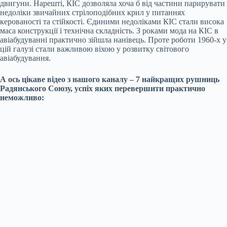
двигуни. Нарешті, КІС дозволяла хоча б від частини парирувати
недоліки звичайних стрілоподібних крил у питаннях
керованості та стійкості. Єдиними недоліками КІС стали висока
маса конструкції і технічна складність. З роками мода на КІС в
авіабудуванні практично зійшла нанівець. Проте роботи 1960-х у
цій галузі стали важливою віхою у розвитку світового
авіабудування.
А ось цікаве відео з нашого каналу – 7 найкращих рушниць
Радянського Союзу, успіх яких перевершити практично
неможливо: