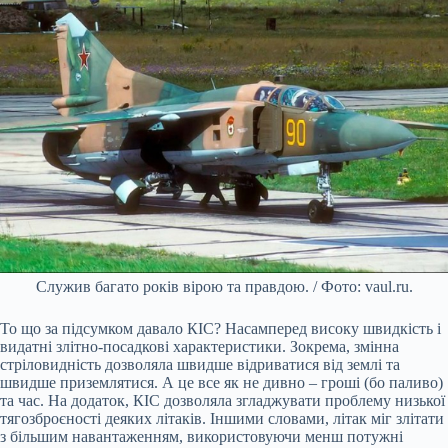
Служив багато років вірою та правдою. / Фото: vaul.ru.
То що за підсумком давало КІС? Насамперед високу швидкість і
видатні злітно-посадкові характеристики. Зокрема, змінна
стріловидність дозволяла швидше відриватися від землі та
швидше приземлятися. А це все як не дивно – гроші (бо паливо)
та час. На додаток, КІС дозволяла згладжувати проблему низької
тягозброєності деяких літаків. Іншими словами, літак міг злітати
з більшим навантаженням, використовуючи менш потужні