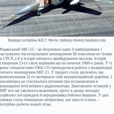
Навіщо потрібна КІС? /Фото: military-history.fandom.com.
Радянський МіГ-23 – це безумовно один із найвідоміших і
заслужених багатоцільових винищувачів ІІІ покоління не тільки
в СРСР, а й в історії світового авіабудування загалом. Історія
створення 23-го сягає корінням ще на початок 1960-х років. У ті
роки спеціалістами ОКБ-155 проводилися роботи з модернізації
легкого винищувача МІГ-21. У процесі стало зрозуміло, що
компонування 21-го вичерпало свій модернізаційний доробок. І
насамперед це стосувалося питання про встановлення в
винищувач потужнішого радіолокатора. Заштовхати останній у
МІГ все ще уявлялося можливим, проте в цьому випадку
серйозно постраждала б аеродинаміка бойової машини. У цих
умовах стала очевидною неприємна, але проста істина –
потрібно робити новий літак.