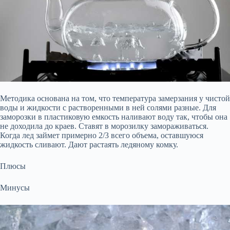
Методика основана на том, что температура замерзания у чистой
воды и жидкости с растворенными в ней солями разные. Для
заморозки в пластиковую емкость наливают воду так, чтобы она
не доходила до краев. Ставят в морозилку замораживаться.
Когда лед займет примерно 2/3 всего объема, оставшуюся
жидкость сливают. Дают растаять ледяному комку.
Плюсы
Минусы