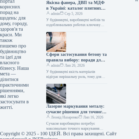
портал
Якісна фанера, ДВП та МДФ
корисних
в Україні: каталог плитних
порад на
матеріалів від «ВІН-ВУД»
admin
Сер 5, 2026
щодень: для
У будівництві, виробництві меблів та
дому, городу,
оздоблювальних роботах ключову
здоров'я та
роль відіграє вибір якісної деревинної
краси. Ми
сировини. Компанія «ВІН-ВУД» уже
тривалий час займається…
також
пишемо про
будівництво
Сфери застосування бетону та
та ідеї для
правила вибору: поради для
власного
приватного й промислового
admin
Лип 26, 2026
бізнесу. Наша
будівництва
У будівництві якість матеріалів
мета —
відіграє вирішальну роль, тому для
ділитися
зведення надійних об’єктів важливо
практичними
обирати перевірених виробників, таких
рішеннями,
як компанія Промбудцентр,…
які легко
застосувати в
Лазерне маркування металу:
житті.
сучасне рішення для точного
та довговічного нанесення
Леонід Назаренко
Лип 16, 2026
інформації
Сучасне виробництво потребує
максимально точного маркування
Copyright © 2025 - 100 ІДЕЙ. Всі права захищені. Сайт
продукції. Серійні номери, логотипи,
технічні характеристики, QR-коди,