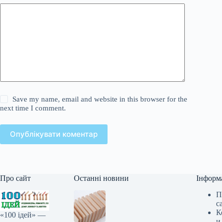
Save my name, email and website in this browser for the
next time I comment.
Опублікувати коментар
Про сайт
Останні новини
Інформ
П
с
К
«100 ідей» —
и