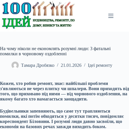
Перейти
до
вмісту
На чому ніколи не економлять розумні люди: 3 фатальні
помилки в чорновому оздобленні
Тамара Дробязко
21.01.2026
Ідеї ремонту
Кожен, хто робив ремонт, знає: найбільші проблеми
з'являються не через плитку чи шпалери. Вони приходять від
того, що приховано під ними — від чорнового оздоблення, на
якому багато хто намагається заощадити.
Будівельники запевняють, що саме тут трапляються
помилки, які потім обходяться у десятки тисяч, повідомляє
кореспондент Біловини. І розумні люди давно засвоїли, що
економія на базових речах завжди виходить боком.