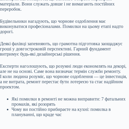
матеріали. Вони служать довше і не вимагають постійних
переробок.
Будівельники нагадують, що чорнове оздоблення має
виконуватися професіоналами. Помилки на цьому етапі надто
дорогі.
Деякі фахівці запевняють, що грамотна підготовка заощаджує
гроші у довгостроковій перспективі. Гарний фундамент
витримує будь-які дизайнерські рішення.
Експерти наголошують, що розумні люди економлять на декорі,
але не на основі. Саме вона визначає термін служби ремонту.
І коли людина розуміє, що чорнове оздоблення — це інвестиція,
а не витрата, ремонт перестає бути лотереєю та стає надійним
проектом.
Які помилки в ремонті не можна виправити: 7 фатальних
промахів, які розорять
Чому ви постійно прибираєте на кухні: помилка в
плануванні, що краде час