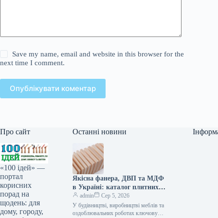
Save my name, email and website in this browser for the
next time I comment.
Опублікувати коментар
Про сайт
Останні новини
Інформ
«100 ідей» —
портал
Якісна фанера, ДВП та МДФ
корисних
в Україні: каталог плитних
порад на
матеріалів від «ВІН-ВУД»
admin
Сер 5, 2026
щодень: для
У будівництві, виробництві меблів та
дому, городу,
оздоблювальних роботах ключову