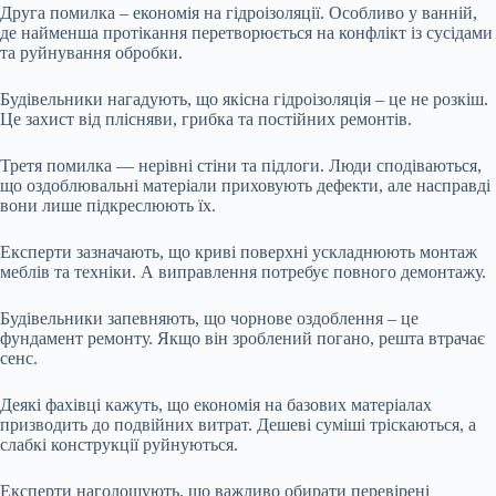
Друга помилка – економія на гідроізоляції. Особливо у ванній,
де найменша протікання перетворюється на конфлікт із сусідами
та руйнування обробки.
Будівельники нагадують, що якісна гідроізоляція – це не розкіш.
Це захист від плісняви, грибка та постійних ремонтів.
Третя помилка — нерівні стіни та підлоги. Люди сподіваються,
що оздоблювальні матеріали приховують дефекти, але насправді
вони лише підкреслюють їх.
Експерти зазначають, що криві поверхні ускладнюють монтаж
меблів та техніки. А виправлення потребує повного демонтажу.
Будівельники запевняють, що чорнове оздоблення – це
фундамент ремонту. Якщо він зроблений погано, решта втрачає
сенс.
Деякі фахівці кажуть, що економія на базових матеріалах
призводить до подвійних витрат. Дешеві суміші тріскаються, а
слабкі конструкції руйнуються.
Експерти наголошують, що важливо обирати перевірені