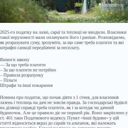
2025-го податку на лазні, сараї та теплиці не вводили. Власники
такої нерухомості мали оплачувати його і раніше. Розповідаємо,
як розрахувати суму, зрозуміти, за що саме треба платити та які
штрафні санкції передбачені за несплату.
Вимоги закону
— За що треба платити
– За що платити не потрібно
– Правила розрахунку
– Пільги
Штрафи та інші покарання
Новина про податок, що почав діяти з 1 січня, для
власників
лазень і теплиць на дачі не зовсім правда. За господарські будівлі
на ділянці справді треба платити, як і за котедж чи дачний
будиночок. Але це правило діє не перший рік. Воно закріплено у
ст. 401 таки Податкового кодексу. Пункт «інші будови» у цій
статті відноситься якраз до сараїв та альтанок, які належать