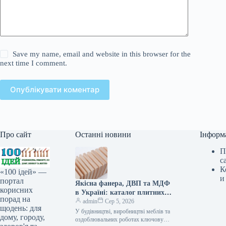
Save my name, email and website in this browser for the
next time I comment.
Опублікувати коментар
Про сайт
Останні новини
Інформ
П
с
К
«100 ідей» —
и
портал
Якісна фанера, ДВП та МДФ
корисних
в Україні: каталог плитних
порад на
матеріалів від «ВІН-ВУД»
admin
Сер 5, 2026
щодень: для
У будівництві, виробництві меблів та
дому, городу,
оздоблювальних роботах ключову