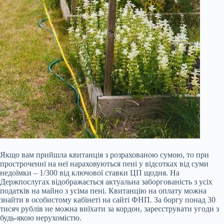
Якщо вам прийшла квитанція з розрахованою сумою, то при
простроченні на неї нараховуються пені у відсотках від суми
недоїмки – 1/300 від ключової ставки ЦП щодня. На
Держпослугах відображається актуальна заборгованість з усіх
податків на майно з усіма пені. Квитанцію на оплату можна
знайти в особистому кабінеті на сайті ФНП. За боргу понад 30
тисяч рублів не можна виїхати за кордон, зареєструвати угоди з
будь-якою нерухомістю.