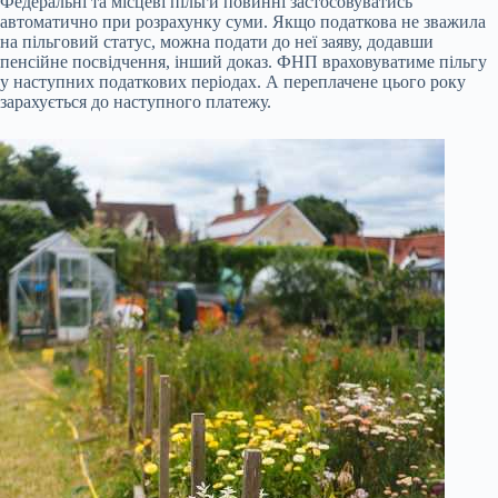
Федеральні та місцеві пільги повинні застосовуватись
автоматично при розрахунку суми. Якщо податкова не зважила
на пільговий статус, можна подати до неї заяву, додавши
пенсійне посвідчення, інший доказ. ФНП враховуватиме пільгу
у наступних податкових періодах. А переплачене цього року
зарахується до наступного платежу.