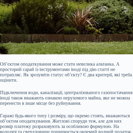
Об’єктом оподаткування може стати невелика альтанка. А
просторий сарай із інструментами іноді під дію статті не
потрапляє. Як зрозуміти статус об’єкту? Є два критерії, які треба
оцінити.
Підключення води, каналізації, централізованого газопостачання
іноді також вважають ознакою нерухомого майна, яке не можна
перенести в інше місце без руйнування.
Гаражі будь-якого типу і розміру, що окремо стоять, вважаються
об’єктом оподаткування. Житлові споруди теж, але для них
розмір платежу розраховують за особливою формулою. На
колодязі та свердловини поширюється окремий водний податок.