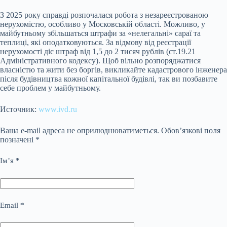
З 2025 року справді розпочалася робота з незареєстрованою
нерухомістю, особливо у Московській області. Можливо, у
майбутньому збільшаться штрафи за «нелегальні» сараї та
теплиці, які оподатковуються. За відмову від реєстрації
нерухомості діє штраф від 1,5 до 2 тисяч рублів (ст.19.21
Адміністративного кодексу). Щоб вільно розпоряджатися
власністю та жити без боргів, викликайте кадастрового інженера
після будівництва кожної капітальної будівлі, так ви позбавите
себе проблем у майбутньому.
Источник:
www.ivd.ru
Ваша e-mail адреса не оприлюднюватиметься.
Обов’язкові поля
позначені
*
Ім’я
*
Email
*