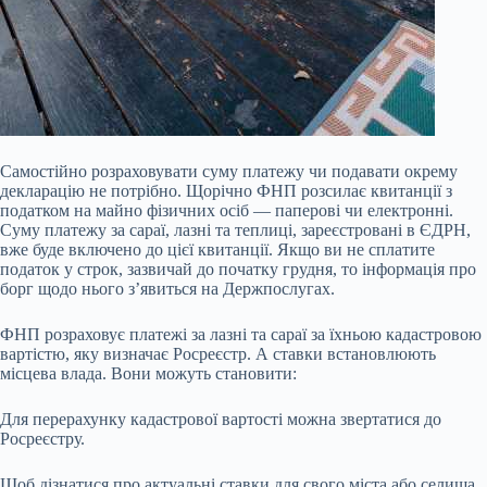
Самостійно розраховувати суму платежу чи подавати окрему
декларацію не потрібно. Щорічно ФНП розсилає квитанції з
податком на майно фізичних осіб — паперові чи електронні.
Суму платежу за сараї, лазні та теплиці, зареєстровані в ЄДРН,
вже буде включено до цієї квитанції. Якщо ви не сплатите
податок у строк, зазвичай до початку грудня, то інформація про
борг щодо нього з’явиться на Держпослугах.
ФНП розраховує платежі за лазні та сараї за їхньою кадастровою
вартістю, яку визначає Росреєстр. А ставки встановлюють
місцева влада. Вони можуть становити:
Для перерахунку кадастрової вартості можна звертатися до
Росреєстру.
Щоб дізнатися про актуальні ставки для свого міста або селища,