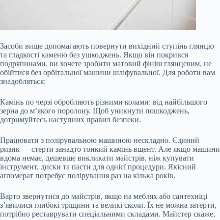
Засоби вище допомагають повернути вихідний ступінь глянцю
та гладкості каменю без ушкоджень. Якщо він покрився
подряпинами, ви хочете зробити матовий фініш глянцевим, не
обійтися без орбітальної машини шліфувальної. Для роботи вам
знадобляться:
Камінь по черзі обробляють різними колами: від найбільшого
зерна до м’якого поролону. Щоб уникнути пошкоджень,
дотримуйтесь наступних правил безпеки.
Працювати з полірувальною машиною нескладно. Єдиний
ризик — стерти занадто тонкий камінь вщент. Але якщо машини
вдома немає, дешевше викликати майстрів, ніж купувати
інструмент, диски та пасти для однієї процедури. Якісний
агломерат потребує полірування раз на кілька років.
Варто звернутися до майстрів, якщо на меблях або сантехніці
з’явилися глибокі тріщини та великі сколи. Їх не можна затерти,
потрібно реставрувати спеціальними складами. Майстер скаже,