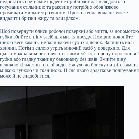
недостатньо ретельне щоденне прибирання. Після довгого
готування стільницю та раковину потрібно обов’язково
промивати мильним розчином. Просто тепла вода не зможе
видалити бризки жиру та олії цілком.
Щоб повернути блиск робочої поверхні або миття, за допомогою
губки збийте в піну засіб для миття посуду. Помірно покрийте
піною весь камінь, не залишаючи сухих ділянок. Залишіть на 5
хвилин. Потім з силою утріть миючий засіб у поверхню. Для
цього можна використовувати тільки м’яку сторону поролонової
губки або гладку тканину бавовняну без швів. Змийте піну
великою кількістю теплої води. Насухо до блиску натріть камінь
м’якою губкою чи тканиною. Після цього додаткове полірування
може й не знадобитися.