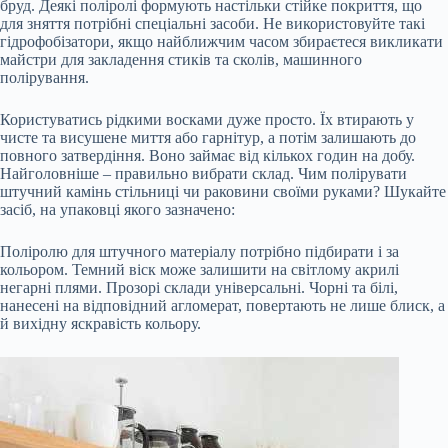
бруд. Деякі поліролі формують настільки стійке покриття, що
для зняття потрібні спеціальні засоби. Не використовуйте такі
гідрофобізатори, якщо найближчим часом збираєтеся викликати
майстри для закладення стиків та сколів, машинного
полірування.
Користуватись рідкими восками дуже просто. Їх втирають у
чисте та висушене миття або гарнітур, а потім залишають до
повного затвердіння. Воно займає від кількох годин на добу.
Найголовніше – правильно вибрати склад. Чим полірувати
штучний камінь стільниці чи раковини своїми руками? Шукайте
засіб, на упаковці якого зазначено:
Поліролю для штучного матеріалу потрібно підбирати і за
кольором. Темний віск може залишити на світлому акрилі
негарні плями. Прозорі склади універсальні. Чорні та білі,
нанесені на відповідний агломерат, повертають не лише блиск, а
й вихідну яскравість кольору.