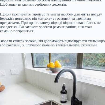
відносно нейтральним засобом полірування штучного каменю.
Щоб знизити ризики серйозних дефектів:
Щодня протирайте гарнітур та миття засобом для миття посуду.
Бережіть поверхню від контакту з гострими та гарячими
предметами. При правильному відході відновлювати блиск не
доведеться. Ви захочете зробити ремонт раніше, ніж стан
каменю погіршиться.
Зібрали список засобів, які допоможуть відполірувати стільницю
або раковину зі штучного каменю з мінімальними ризиками.