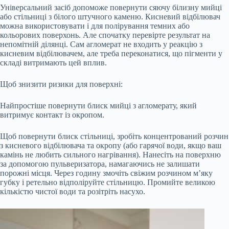
Універсальний засіб допоможе повернути сяючу білизну мийці
або стільниці з білого штучного каменю. Кисневий відбілювач
можна використовувати і для полірування темних або
кольорових поверхонь. Але спочатку перевірте результат на
непомітній ділянці. Сам агломерат не входить у реакцію з
кисневим відбілювачем, але треба переконатися, що пігменти у
складі витримають цей вплив.
Щоб знизити ризики для поверхні:
Найпростіше повернути блиск мийці з агломерату, який
витримує контакт із окропом.
Щоб повернути блиск стільниці, зробіть концентрований розчин
з кисневого відбілювача та окропу (або гарячої води, якщо ваш
камінь не любить сильного нагрівання). Нанесіть на поверхню
за допомогою пульверизатора, намагаючись не залишати
порожні місця. Через годину змочіть свіжим розчином м’яку
губку і ретельно відполіруйте стільницю. Промийте великою
кількістю чистої води та розітріть насухо.