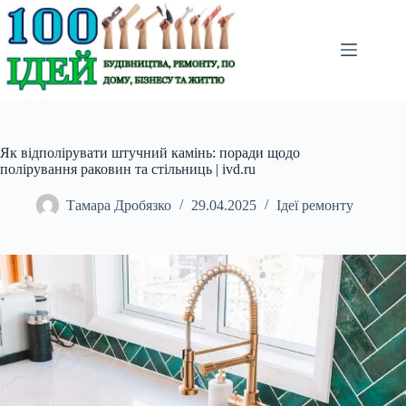
Перейти
до
вмісту
Як відполірувати штучний камінь: поради щодо
полірування раковин та стільниць | ivd.ru
Тамара Дробязко
29.04.2025
Ідеї ремонту