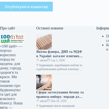
Опублікувати коментар
Про сайт
Останні новини
Інформ
П
с
К
«100 ідей» —
и
портал
Якісна фанера, ДВП та МДФ
корисних
в Україні: каталог плитних
порад на
матеріалів від «ВІН-ВУД»
admin
Сер 5, 2026
щодень: для
У будівництві, виробництві меблів та
дому, городу,
оздоблювальних роботах ключову
здоров'я та
роль відіграє вибір якісної деревинної
краси. Ми
сировини. Компанія «ВІН-ВУД» уже
тривалий час займається…
також
пишемо про
будівництво
Сфери застосування бетону та
та ідеї для
правила вибору: поради для
власного
приватного й промислового
admin
Лип 26, 2026
бізнесу. Наша
будівництва
У будівництві якість матеріалів
мета —