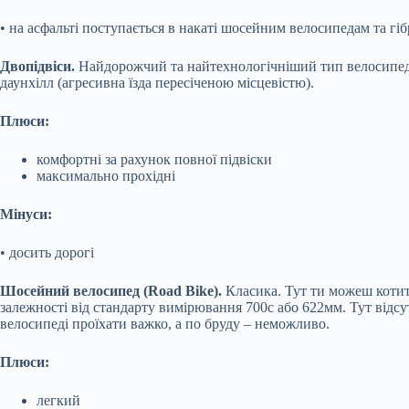
• на асфальті поступається в накаті шосейним велосипедам та гі
Двопідвіси.
Найдорожчий та найтехнологічніший тип велосипедів. Д
даунхілл (агресивна їзда пересіченою місцевістю).
Плюси:
комфортні за рахунок повної підвіски
максимально прохідні
Мінуси:
• досить дорогі
Шосейний велосипед (Road Bike).
Класика. Тут ти можеш котит
залежності від стандарту вимірювання 700с або 622мм. Тут відсу
велосипеді проїхати важко, а по бруду – неможливо.
Плюси:
легкий