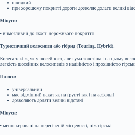
швидкий
при хорошому покритті дороги дозволяє долати великі відс
Мінуси:
• вимогливий до якості дорожнього покриття
Туристичний велосипед або гібрид (Touring, Hybrid).
Колеса такі ж, як у шосейного, але гума товстіша і на цьому вел
легкість шосейних велосипедів з надійністю і прохідністю гірськ
Плюси:
універсальний
має відмінний накат як на ґрунті так і на асфальті
дозволяють долати великі відстані
Мінуси:
• менш керовані на пересіченій місцевості, ніж гірські