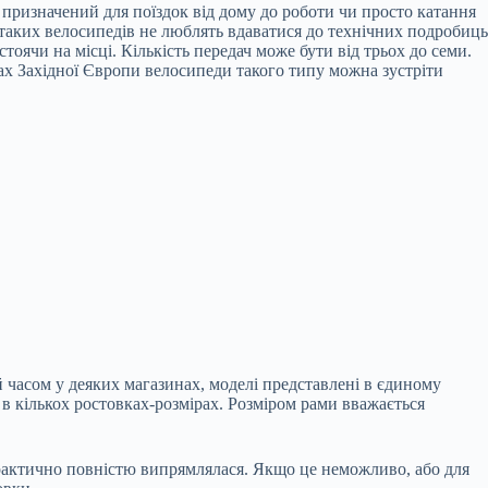
ризначений для поїздок від дому до роботи чи просто катання
 таких велосипедів не люблять вдаватися до технічних подробиць
оячи на місці. Кількість передач може бути від трьох до семи.
стах Західної Європи велосипеди такого типу можна зустріти
 часом у деяких магазинах, моделі представлені в єдиному
 в кількох ростовках-розмірах. Розміром рами вважається
практично повністю випрямлялася. Якщо це неможливо, або для