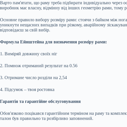
Варто пам'ятати, що раму треба підбирати індивідуально через 
виробник має власну, відмінну від інших геометрію рами, тому ра
Основне правило вибору розміру рами: стоячи з байком між нога
уникнути нещасних випадків при різкому, аварійному зіскакуван
відповідаєш за свій вибір.
Формула Ейнштейна для визначення розміру рами:
1. Виміряй довжину своїх ніг
2. Помнож отриманий результат на 0.56
3. Отримане число розділи на 2,54
4. Підсумок – твоя ростовка
Гарантія та гарантійне обслуговування
Обов'язково поцікався гарантійним терміном на раму та комплек
талон був правильно та розбірливо заповнений.