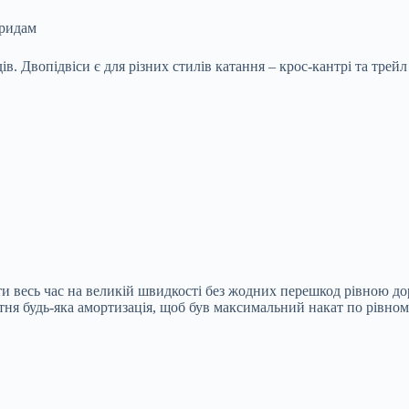
бридам
вопідвіси є для різних стилів катання – крос-кантрі та трейл (н
и весь час на великій швидкості без жодних перешкод рівною до
тня будь-яка амортизація, щоб був максимальний накат по рівном