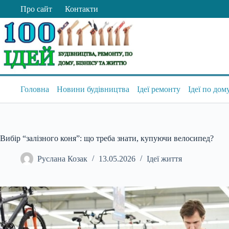
Перейти
Про сайт
Контакти
до
вмісту
Головна
Новини будівництва
Ідеї ремонту
Ідеї по дом
Вибір “залізного коня”: що треба знати, купуючи велосипед?
Руслана Козак
13.05.2026
Ідеї життя