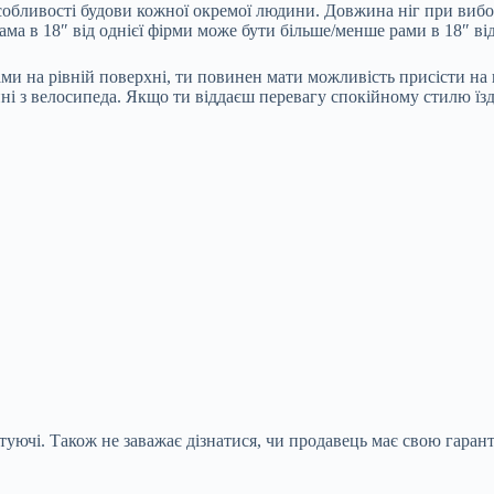
особливості будови кожної окремої людини. Довжина ніг при вибо
ма в 18″ від однієї фірми може бути більше/менше рами в 18″ від
ми на рівній поверхні, ти повинен мати можливість присісти на
ні з велосипеда. Якщо ти віддаєш перевагу спокійному стилю їз
туючі. Також не заважає дізнатися, чи продавець має свою гара