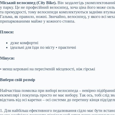
Міський велосипед (City Bike).
Він заздалегідь укомплектовани
у парку. Це не професійний велосипед, хоча ціна його може силь
та премудрості, тому велосипеди комплектуються задніми втулкам
Гальма, як правило, ножні. Звичайно, велосипед, у якого всі ме
припаркованими майже у кожного стовпа.
Плюси:
дуже комфортні
ідеальні для їзди по місту • практичні
Мінуси:
• менш керовані на пересіченій місцевості, ніж гірські
Вибери свій розмір
Найчастіша помилка при виборі велосипеда – невірно підібраний
екземплярі і покупець просто не має вибору. Так ось, тобі слід 
відстань від осі каретки – осі системи до перетину кінця підсід
1. Для найбільш ефективного педалювання сідло має бути встан