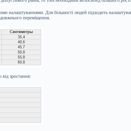
допустимого рівня, то тобі необхідний велосипед більшого рост
ними налаштуваннями. Для більшості людей підходить налаштуванн
оздовжнього переміщення.
 від зростання: