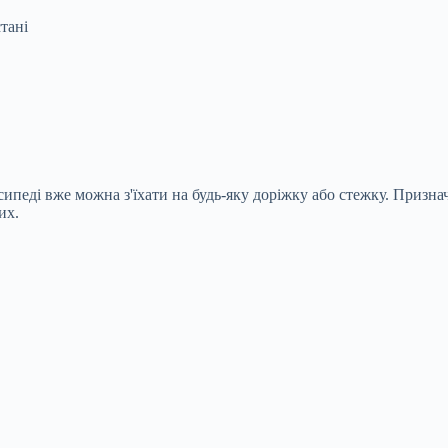
тані
осипеді вже можна з'їхати на будь-яку доріжку або стежку. Призна
их.