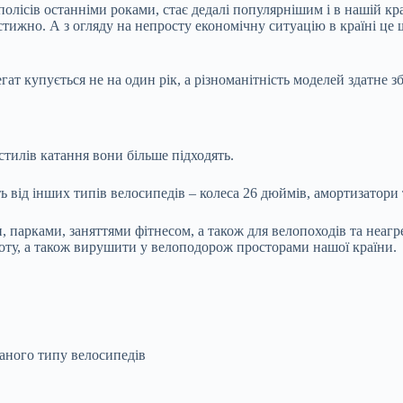
лісів останніми роками, стає дедалі популярнішим і в нашій краї
стижно. А з огляду на непросту економічну ситуацію в країні це
гат купується не на один рік, а різноманітність моделей здатне 
стилів катання вони більше підходять.
 від інших типів велосипедів – колеса 26 дюймів, амортизатори т
 парками, заняттями фітнесом, а також для велопоходів та неаг
боту, а також вирушити у велоподорож просторами нашої країни.
аного типу велосипедів