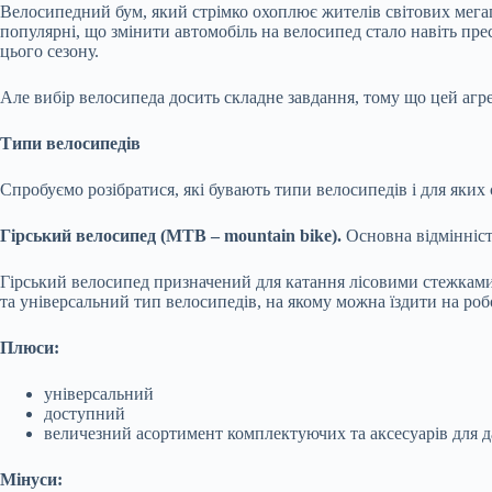
Велосипедний бум, який стрімко охоплює жителів світових мегапо
популярні, що змінити автомобіль на велосипед стало навіть пре
цього сезону.
Але вибір велосипеда досить складне завдання, тому що цей агре
Типи велосипедів
Спробуємо розібратися, які бувають типи велосипедів і для яких 
Гірський велосипед (MTB – mountain bike).
Основна відмінність
Гірський велосипед призначений для катання лісовими стежками,
та універсальний тип велосипедів, на якому можна їздити на ро
Плюси:
універсальний
доступний
величезний асортимент комплектуючих та аксесуарів для д
Мінуси: