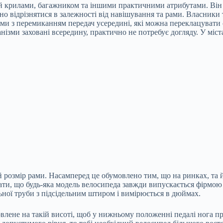
й крилами, багажником та іншими практичними атрибутами. Він п
но відрізнятися в залежності від навішування та рами. Власники
и з перемиканням передач усередині, які можна переклацувати ст
ханізми заховані всередину, практично не потребує догляду. У мі
 розмір рами. Насамперед це обумовлено тим, що на ринках, та й
знати, що будь-яка модель велосипеда завжди випускається фірмою
ельної труби з підсідельним штиром і вимірюється в дюймах.
овлене на такій висоті, щоб у нижньому положенні педалі нога 