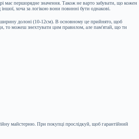
рі має першорядне значення. Також не варто забувати, що кожен
 іншої, хоча за логікою вони повинні бути однакові.
 ширину долоні (10-12см). В основному це прийнято, щоб
ди, то можеш знехтувати цим правилом, але пам'ятай, що ти
нтійну майстерню. При покупці прослідкуй, щоб гарантійний