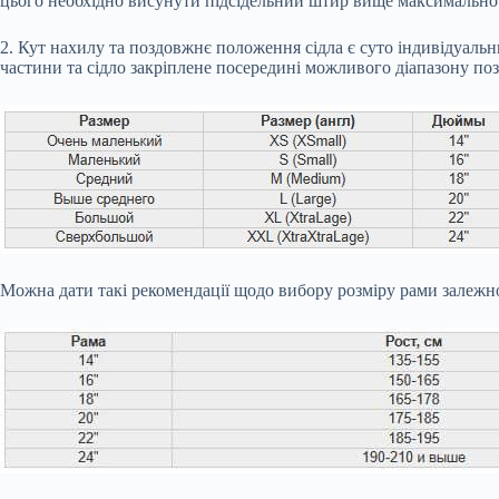
цього необхідно висунути підсідельний штир вище максимально 
2. Кут нахилу та поздовжнє положення сідла є суто індивідуаль
частини та сідло закріплене посередині можливого діапазону п
Можна дати такі рекомендації щодо вибору розміру рами залежно