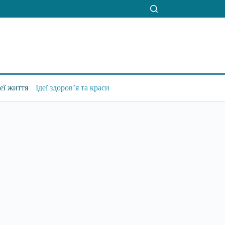
деї життя
Ідеї здоров’я та краси