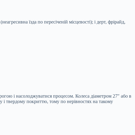
еагресивна їзда по пересіченій місцевості); і дерт, фрірайд,
рогою і насолоджуватися процесом. Колеса діаметром 27″ або в
у і твердому покриттю, тому по нерівностях на такому