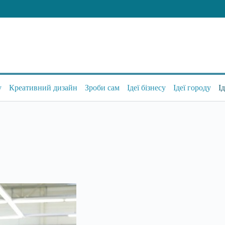
у
Креативний дизайн
Зроби сам
Ідеї бізнесу
Ідеї городу
І