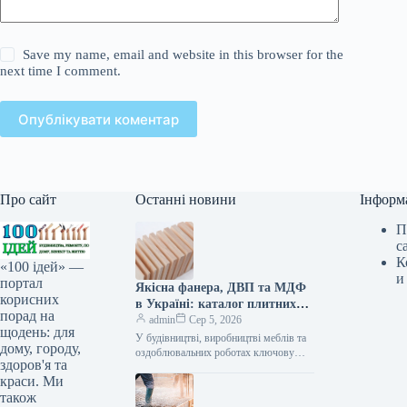
Save my name, email and website in this browser for the
next time I comment.
Опублікувати коментар
Про сайт
Останні новини
Інформ
П
с
К
«100 ідей» —
и
портал
Якісна фанера, ДВП та МДФ
корисних
в Україні: каталог плитних
порад на
матеріалів від «ВІН-ВУД»
admin
Сер 5, 2026
щодень: для
У будівництві, виробництві меблів та
дому, городу,
оздоблювальних роботах ключову
здоров'я та
роль відіграє вибір якісної деревинної
краси. Ми
сировини. Компанія «ВІН-ВУД» уже
тривалий час займається…
також