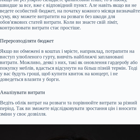
швидше за все, вже є відповідний пункт. Але навіть якщо ви не
ведете особистий бюджет, на початку кожного місяця визначайте
суму, яку можете витратити на розваги без шкоди для
обов'язкових статей витрати. Коли ви знаєте свій ліміт,
контролювати витрати стає простіше.
Перерозподіляти бюджет
Якщо ви обмежені в коштах і мрієте, наприклад, потрапити на
виступ улюбленого гурту, вивчіть найближчі заплановані
витрати. Можливо, деякі з них, такі як оновлення гардеробу або
покупку меблів, вдасться відсунути на більш пізній термін. Тоді
у вас будуть гроші, щоб купити квиток на концерт, і не
доведеться влазити у борги.
Аналізувати витрати
Ведіть облік витрат на розваги та порівнюйте витрати за різний
період. Так ви зможете відслідковувати зростання цін і вносити
зміни у своє дозвілля.