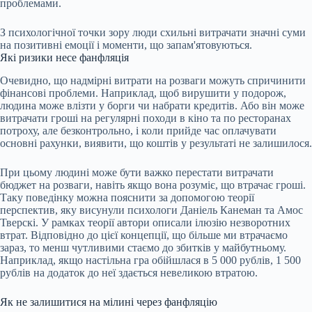
проблемами.
З психологічної точки зору люди схильні витрачати значні суми
на позитивні емоції і моменти, що запам'ятовуються.
Які ризики несе фанфляція
Очевидно, що надмірні витрати на розваги можуть спричинити
фінансові проблеми. Наприклад, щоб вирушити у подорож,
людина може влізти у борги чи набрати кредитів. Або він може
витрачати гроші на регулярні походи в кіно та по ресторанах
потроху, але безконтрольно, і коли прийде час оплачувати
основні рахунки, виявити, що коштів у результаті не залишилося.
При цьому людині може бути важко перестати витрачати
бюджет на розваги, навіть якщо вона розуміє, що втрачає гроші.
Таку поведінку можна пояснити за допомогою теорії
перспектив, яку
висунули
психологи Даніель Канеман та Амос
Тверскі. У рамках теорії автори описали ілюзію незворотних
втрат. Відповідно до цієї концепції, що більше ми втрачаємо
зараз, то менш чутливими стаємо до збитків у майбутньому.
Наприклад, якщо настільна гра обійшлася в 5 000 рублів, 1 500
рублів на додаток до неї здається невеликою втратою.
Як не залишитися на мілині через фанфляцію