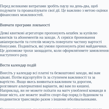
Перед великими витратами зробіть паузу на день-два, щоб
подумати та проаналізувати свої дії. Це важливо з метою оцінки
фінансових можливостей.
Вивчати програми лояльності
Деякі квиткові агрегатори пропонують кешбек за купівлю
квитків та абонементів на заходи. А сервіси бронювання
авіаперельотів та готелів можуть повертати частину вартості
бонусами. Подивіться, які умови пропонують різні майданчики.
Це допоможе трохи заощадити, коли оформлятимете замовлення
наступного разу.
Вести календар подій
Внесіть у календар всі платні та безкоштовні заходи, які вам
цікаві. Потім відсортуйте їх за ступенем важливості та за
вартістю. Якщо якесь виявиться важливим та дорогим,
розгляньте альтернативні варіанти, які вам по кишені.
Наприклад, ви не можете поїхати на матч улюбленої команди в
інше місто, але можете знайти спорт-бар поряд із будинком та
подивитися трансляцію разом з іншими вболівальниками.