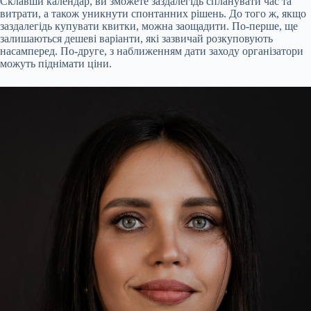
Склавши календар, ви зможете заздалегідь спланувати час та
витрати, а також уникнути спонтанних рішень. До того ж, якщо
заздалегідь купувати квитки, можна заощадити. По-перше, ще
залишаються дешеві варіанти, які зазвичай розкуповують
насамперед. По-друге, з наближенням дати заходу організатори
можуть піднімати ціни.