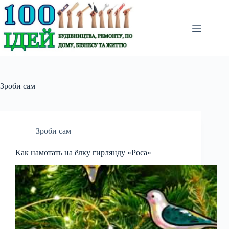
Перейти
до
вмісту
Зроби сам
Зроби сам
Как намотать на ёлку гирлянду «Роса»