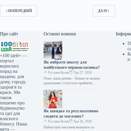
ПОПЕРЕДНІЙ
ДАЛІ
Про сайт
Останні новини
Інформ
П
с
К
«100 ідей» —
и
портал
Як вибрати школу для
корисних
майбутнього першокласника?
порад на
Руслана Козак
Тра 27, 2026
щодень: для
Отже, ваша дитина – більше не малюк-
дому, городу,
дошкільник і готується прийняти
здоров'я та
новий статус – школяра,
краси. Ми
першокласника. Перший шкільний рік
– період…
також
пишемо про
будівництво
Як швидко та результативно
та ідеї для
сходити до магазину?
власного
Руслана Козак
Тра 26, 2026
бізнесу. Наша
Найчастіше магазини вважають за
мета —