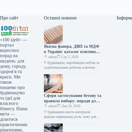
Про сайт
Останні новини
Інформ
«100 ідей» —
портал
Якісна фанера, ДВП та МДФ
корисних
в Україні: каталог плитних
порад на
матеріалів від «ВІН-ВУД»
admin
Сер 5, 2026
щодень: для
У будівництві, виробництві меблів та
дому, городу,
оздоблювальних роботах ключову
здоров'я та
роль відіграє вибір якісної деревинної
краси. Ми
сировини. Компанія «ВІН-ВУД» уже
тривалий час займається…
також
пишемо про
будівництво
Сфери застосування бетону та
та ідеї для
правила вибору: поради для
власного
приватного й промислового
admin
Лип 26, 2026
бізнесу. Наша
будівництва
У будівництві якість матеріалів
мета —
відіграє вирішальну роль, тому для
ділитися
зведення надійних об’єктів важливо
практичними
обирати перевірених виробників, таких
рішеннями,
як компанія Промбудцентр,…