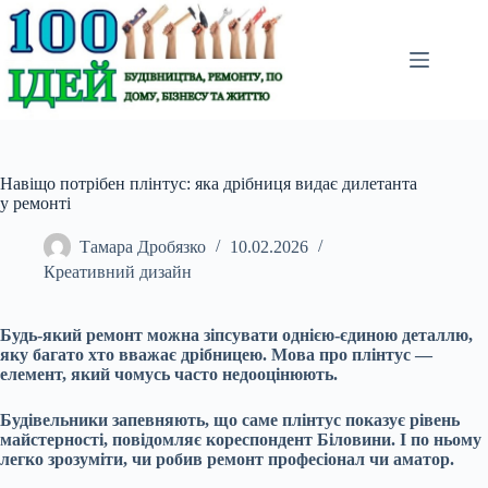
Перейти
до
вмісту
Навіщо потрібен плінтус: яка дрібниця видає дилетанта
у ремонті
Тамара Дробязко
10.02.2026
Креативний дизайн
Будь-який ремонт можна зіпсувати однією-єдиною деталлю,
яку багато хто вважає дрібницею. Мова про плінтус —
елемент, який чомусь часто недооцінюють.
Будівельники запевняють, що саме плінтус показує рівень
майстерності, повідомляє кореспондент Біловини. І по ньому
легко зрозуміти, чи робив ремонт професіонал чи аматор.