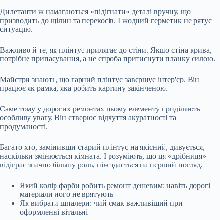
Дилетанти ж намагаються «підігнати» деталі вручну, що
призводить до щілин та перекосів. І жодний герметик не рятує
ситуацію.
Важливо й те, як плінтус прилягає до стіни. Якщо стіна крива,
потрібне припасування, а не спроба притиснути планку силою.
Майстри знають, що гарний плінтус завершує інтер'єр. Він
працює як рамка, яка робить картину закінченою.
Саме тому у дорогих ремонтах цьому елементу приділяють
особливу увагу. Він створює відчуття акуратності та
продуманості.
Багато хто, замінивши старий плінтус на якісний, дивується,
наскільки змінюється кімната. І розуміють, що ця «дрібниця»
відіграє значно більшу роль, ніж здається на перший погляд.
Який колір фарби робить ремонт дешевим: навіть дорогі
матеріали його не врятують
Як вибрати шпалери: чий смак важливіший при
оформленні вітальні