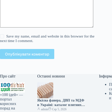
Save my name, email and website in this browser for the
next time I comment.
Опублікувати коментар
Про сайт
Останні новини
Інформ
П
с
К
«100 ідей» —
и
портал
Якісна фанера, ДВП та МДФ
корисних
в Україні: каталог плитних
порад на
матеріалів від «ВІН-ВУД»
admin
Сер 5, 2026