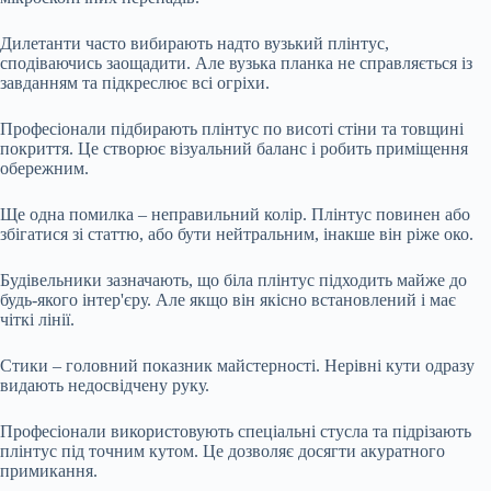
Дилетанти часто вибирають надто вузький плінтус,
сподіваючись заощадити. Але вузька планка не справляється із
завданням та підкреслює всі огріхи.
Професіонали підбирають плінтус по висоті стіни та товщині
покриття. Це створює візуальний баланс і робить приміщення
обережним.
Ще одна помилка – неправильний колір. Плінтус повинен або
збігатися зі статтю, або бути нейтральним, інакше він ріже око.
Будівельники зазначають, що біла плінтус підходить майже до
будь-якого інтер'єру. Але якщо він якісно встановлений і має
чіткі лінії.
Стики – головний показник майстерності. Нерівні кути одразу
видають недосвідчену руку.
Професіонали використовують спеціальні стусла та підрізають
плінтус під точним кутом. Це дозволяє досягти акуратного
примикання.