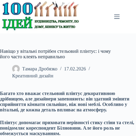
Перейти
до
вмісту
Навіщо у вітальні потрібен стельовий плінтус: і чому
його часто клеять неправильно
Тамара Дробязко
17.02.2026
Креативний дизайн
Багато хто вважає стельовий плінтус декоративною
дрібницею, але дизайнери запевняють: він здатний змінити
сприйняття кімнати сильніше, ніж нові меблі. Особливо у
вітальні, де кожна деталь впливає на атмосферу.
Плінтус допомагає приховати нерівності стику стіни та стелі,
повідомляє кореспондент Білновини. Але його роль не
обмежується маскуванням.