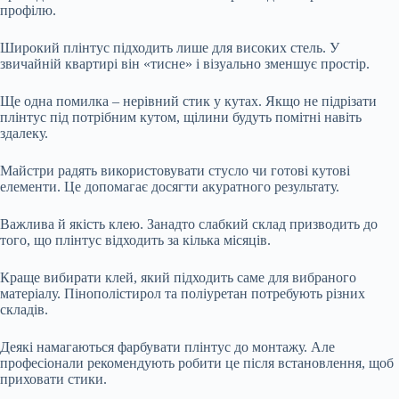
профілю.
Широкий плінтус підходить лише для високих стель. У
звичайній квартирі він «тисне» і візуально зменшує простір.
Ще одна помилка – нерівний стик у кутах. Якщо не підрізати
плінтус під потрібним кутом, щілини будуть помітні навіть
здалеку.
Майстри радять використовувати стусло чи готові кутові
елементи. Це допомагає досягти акуратного результату.
Важлива й якість клею. Занадто слабкий склад призводить до
того, що плінтус відходить за кілька місяців.
Краще вибирати клей, який підходить саме для вибраного
матеріалу. Пінополістирол та поліуретан потребують різних
складів.
Деякі намагаються фарбувати плінтус до монтажу. Але
професіонали рекомендують робити це після встановлення, щоб
приховати стики.