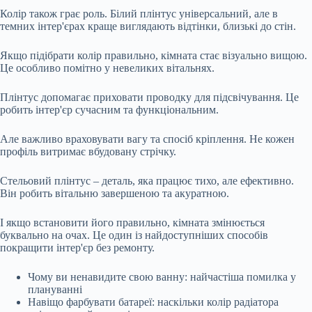
Колір також грає роль. Білий плінтус універсальний, але в
темних інтер'єрах краще виглядають відтінки, близькі до стін.
Якщо підібрати колір правильно, кімната стає візуально вищою.
Це особливо помітно у невеликих вітальнях.
Плінтус допомагає приховати проводку для підсвічування. Це
робить інтер'єр сучасним та функціональним.
Але важливо враховувати вагу та спосіб кріплення. Не кожен
профіль витримає вбудовану стрічку.
Стельовий плінтус – деталь, яка працює тихо, але ефективно.
Він робить вітальню завершеною та акуратною.
І якщо встановити його правильно, кімната змінюється
буквально на очах. Це один із найдоступніших способів
покращити інтер'єр без ремонту.
Чому ви ненавидите свою ванну: найчастіша помилка у
плануванні
Навіщо фарбувати батареї: наскільки колір радіатора