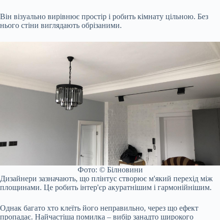
Він візуально вирівнює простір і робить кімнату цільною. Без
нього стіни виглядають обрізаними.
Фото: © Білновини
Дизайнери зазначають, що плінтус створює м'який перехід між
площинами. Це робить інтер'єр акуратнішим і гармонійнішим.
Однак багато хто клеїть його неправильно, через що ефект
пропадає. Найчастіша помилка – вибір занадто широкого