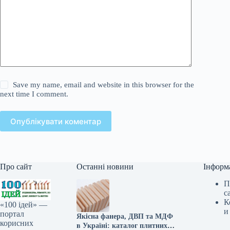
Save my name, email and website in this browser for the
next time I comment.
Опублікувати коментар
Про сайт
Останні новини
Інформ
П
с
К
«100 ідей» —
и
портал
Якісна фанера, ДВП та МДФ
корисних
в Україні: каталог плитних