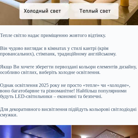
Тепле світло надає приміщенню жовтого відтінку.
Він чудово виглядає в кімнатах у стилі кантрі (крім
провансальних), стімпанк, традиційному англійському.
Якщо Ви хочете зберегти первоздані кольори елементів дизайну,
особливо світлих, виберіть холодне освітлення.
Однак освітлення 2025 року не просто «тепле» чи «холодне»,
воно багатобарвне та різноманітне! Найбільш популярними
будуть LED-світильники – економні та безпечні.
Для декоративного висвітлення підійдуть кольорові світлодіодні
смужки.