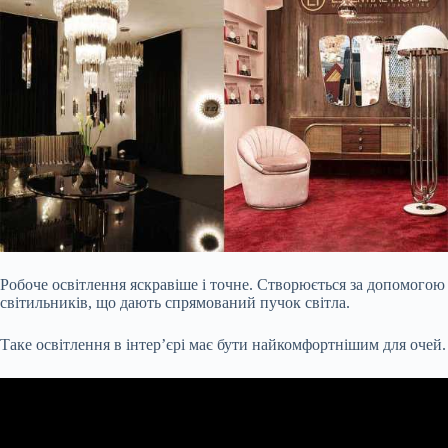
Робоче освітлення яскравіше і точне. Створюється за допомогою
світильників, що дають спрямований пучок світла.
Таке освітлення в інтер’єрі має бути найкомфортнішим для очей.