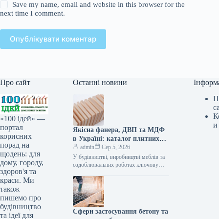
Save my name, email and website in this browser for the
next time I comment.
Опублікувати коментар
Про сайт
Останні новини
Інформ
П
с
К
«100 ідей» —
и
портал
Якісна фанера, ДВП та МДФ
корисних
в Україні: каталог плитних
порад на
матеріалів від «ВІН-ВУД»
admin
Сер 5, 2026
щодень: для
У будівництві, виробництві меблів та
дому, городу,
оздоблювальних роботах ключову
здоров'я та
роль відіграє вибір якісної деревинної
краси. Ми
сировини. Компанія «ВІН-ВУД» уже
тривалий час займається…
також
пишемо про
будівництво
Сфери застосування бетону та
та ідеї для