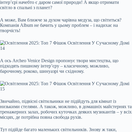
інтер’єрі начебто є даром самої природи! А якщо отримати
світло в спальні з планет?
А може, Вам ближче за духом чарівна медуза, що світиться?
Компанія Album не бачить у цьому проблем – і надихає на
творчість!
А ось Archeo Venice Design пропонує твори мистецтва, що
підходять пишному інтер’єру – класичному, можливо,
барочному, рококо, шинуазрі чи східному.
Звичайно, підвісні світильники не підійдуть для кімнат із
низькими стелями. А також, можливо, в домашніх майстернях та
тренажерних залах, робочих куточках деяких музикантів – у всіх
місцях, де потрібна повна свобода рухів.
Тут підійде багато маленьких світильників. Знову ж таки,