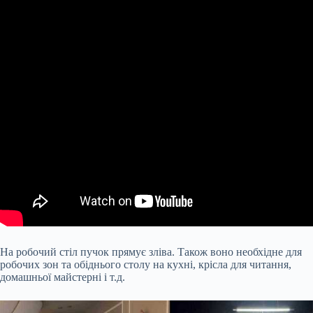
На робочий стіл пучок прямує зліва. Також воно необхідне для
робочих зон та обіднього столу на кухні, крісла для читання,
домашньої майстерні і т.д.