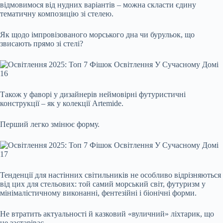
відмовимося від нудних варіантів – можна скласти єдину
тематичну композицію зі стелею.
Як щодо імпровізованого морського дна чи бурульок, що
звисають прямо зі стелі?
Також у фаворі у дизайнерів неймовірні футуристичні
конструкції – як у колекції Artemide.
Перший легко змінює форму.
Тенденції для настінних світильників не особливо відрізняються
від цих для стельових: той самий морський світ, футуризм у
мінімалістичному виконанні, фентезійні і біонічні форми.
Не втратить актуальності й казковий «вуличний» ліхтарик, що
не застаріває.