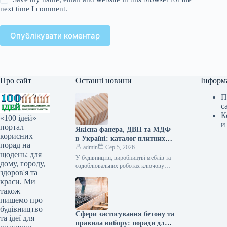
next time I comment.
Опублікувати коментар
Про сайт
Останні новини
Інформ
П
с
К
«100 ідей» —
и
портал
Якісна фанера, ДВП та МДФ
корисних
в Україні: каталог плитних
порад на
матеріалів від «ВІН-ВУД»
admin
Сер 5, 2026
щодень: для
У будівництві, виробництві меблів та
дому, городу,
оздоблювальних роботах ключову
здоров'я та
роль відіграє вибір якісної деревинної
краси. Ми
сировини. Компанія «ВІН-ВУД» уже
тривалий час займається…
також
пишемо про
будівництво
Сфери застосування бетону та
та ідеї для
правила вибору: поради для