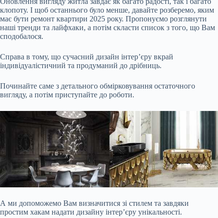
Оновлення вигляду житла завдає як багато радості, так і багато
клопоту. І щоб останнього було менше, давайте розберемо, яким
має бути ремонт квартири 2025 року. Пропонуємо розглянути
наші тренди та лайфхаки, а потім скласти список з того, що Вам
сподобалося.
Справа в тому, що сучасний дизайн інтер’єру вкрай
індивідуалістичний та продуманий до дрібниць.
Починайте саме з детального обмірковування остаточного
вигляду, а потім приступайте до роботи.
А ми допоможемо Вам визначитися зі стилем та
завдяки
простим хакам надати дизайну інтер’єру унікальності.