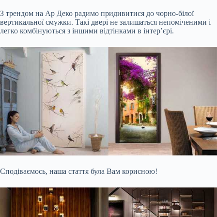
З трендом на Ар Деко радимо придивитися до чорно-білої
вертикальної смужки. Такі двері не залишаться непоміченими і
легко комбінуються з іншими відтінками в інтер’єрі.
Сподіваємось, наша стаття була Вам корисною!