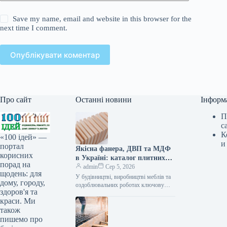
Save my name, email and website in this browser for the
next time I comment.
Опублікувати коментар
Про сайт
Останні новини
Інформ
П
с
К
«100 ідей» —
и
портал
Якісна фанера, ДВП та МДФ
корисних
в Україні: каталог плитних
порад на
матеріалів від «ВІН-ВУД»
admin
Сер 5, 2026
щодень: для
У будівництві, виробництві меблів та
дому, городу,
оздоблювальних роботах ключову
здоров'я та
роль відіграє вибір якісної деревинної
краси. Ми
сировини. Компанія «ВІН-ВУД» уже
тривалий час займається…
також
пишемо про