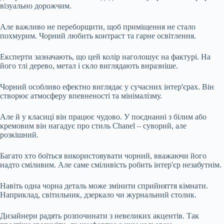
візуально дорожчим.
Але важливо не переборщити, щоб приміщення не стало
похмурим. Чорний любить контраст та гарне освітлення.
Експерти зазначають, що цей колір наголошує на фактурі. На
його тлі дерево, метал і скло виглядають виразніше.
Чорний особливо ефектно виглядає у сучасних інтер'єрах. Він
створює атмосферу впевненості та мінімалізму.
Але й у класиці він працює чудово. У поєднанні з білим або
кремовим він нагадує про стиль Chanel – суворий, але
розкішний.
Багато хто боїться використовувати чорний, вважаючи його
надто сміливим. Але саме сміливість робить інтер'єр незабутнім.
Навіть одна чорна деталь може змінити сприйняття кімнати.
Наприклад, світильник, дзеркало чи журнальний столик.
Дизайнери радять розпочинати з невеликих акцентів. Так