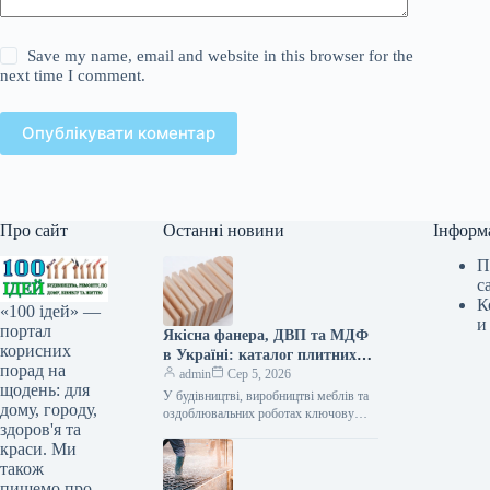
Save my name, email and website in this browser for the
next time I comment.
Опублікувати коментар
Про сайт
Останні новини
Інформ
П
с
К
«100 ідей» —
и
портал
Якісна фанера, ДВП та МДФ
корисних
в Україні: каталог плитних
порад на
матеріалів від «ВІН-ВУД»
admin
Сер 5, 2026
щодень: для
У будівництві, виробництві меблів та
дому, городу,
оздоблювальних роботах ключову
здоров'я та
роль відіграє вибір якісної деревинної
краси. Ми
сировини. Компанія «ВІН-ВУД» уже
тривалий час займається…
також
пишемо про