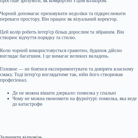
простіше зрозуміти, як комфортно з цим кольором.
Чорний допомагає приховувати недоліки та підкреслювати
переваги простору. Він працює як візуальний коректор.
Цей колір робить інтер'єр більш дорослим та зібраним. Він
створює відчуття порядку та стилю.
Коли чорний використовується грамотно, будинок дійсно
виглядає багатшим. І це вимагає великих вкладень.
Головне — не боятися експериментувати та довіряти власному
смаку. Тоді інтер'єр виглядатиме так, ніби його створював
професіонал.
Де не можна вішати дзеркало: помилка у спальні
Чому не можна економити на фурнітурі: помилка, яка веде
до катастрофи
Залишити відповідь