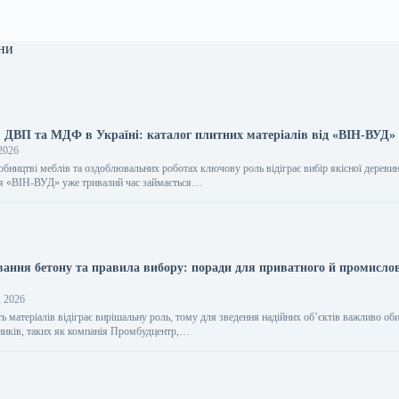
ни
, ДВП та МДФ в Україні: каталог плитних матеріалів від «ВІН-ВУД»
2026
обництві меблів та оздоблювальних роботах ключову роль відіграє вибір якісної дереви
ія «ВІН-ВУД» уже тривалий час займається…
вання бетону та правила вибору: поради для приватного й промисло
, 2026
ть матеріалів відіграє вирішальну роль, тому для зведення надійних об’єктів важливо об
ників, таких як компанія Промбудцентр,…