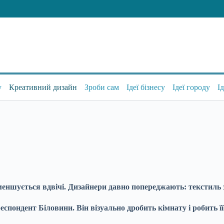
у
Креативний дизайн
Зроби сам
Ідеї бізнесу
Ідеї городу
І
еншується вдвічі. Дизайнери давно попереджають: текстиль зд
пондент Біловини. Він візуально дробить кімнату і робить її 