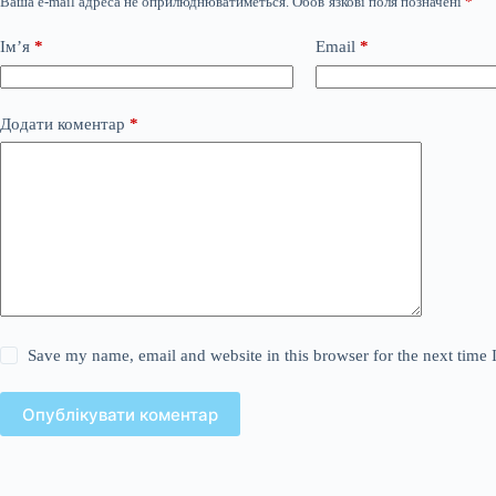
Ваша e-mail адреса не оприлюднюватиметься.
Обов’язкові поля позначені
*
Ім’я
*
Email
*
Додати коментар
*
Save my name, email and website in this browser for the next time
Опублікувати коментар