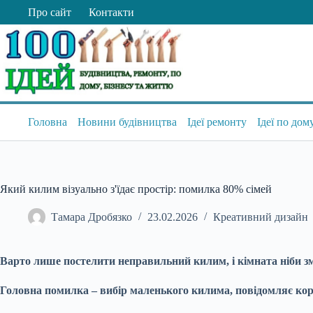
Перейти
Про сайт
Контакти
до
вмісту
Головна
Новини будівництва
Ідеї ремонту
Ідеї по дом
Який килим візуально з'їдає простір: помилка 80% сімей
Тамара Дробязко
23.02.2026
Креативний дизайн
Варто лише постелити неправильний килим, і кімната ніби зм
Головна помилка – вибір маленького килима, повідомляє корес