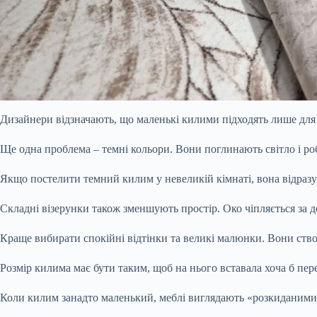
Дизайнери відзначають, що маленькі килими підходять лише для 
Ще одна проблема – темні кольори. Вони поглинають світло і р
Якщо постелити темний килим у невеликій кімнаті, вона відразу
Складні візерунки також зменшують простір. Око чіпляється за д
Краще вибирати спокійні відтінки та великі малюнки. Вони ств
Розмір килима має бути таким, щоб на нього вставала хоча б пер
Коли килим занадто маленький, меблі виглядають «розкиданими».