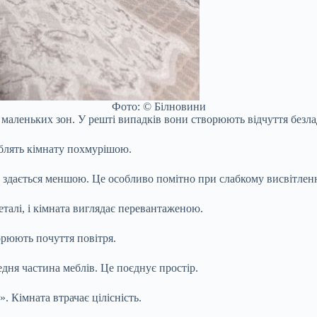
Фото: © Білновини
маленьких зон. У решті випадків вони створюють відчуття безла
облять кімнату похмурішою.
 здається меншою. Це особливо помітно при слабкому висвітленн
еталі, і кімната виглядає перевантаженою.
орюють почуття повітря.
едня частина меблів. Це поєднує простір.
 Кімната втрачає цілісність.