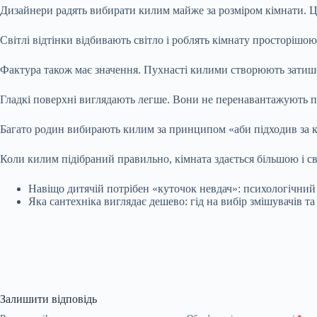
Дизайнери радять вибирати килим майже за розміром кімнати. Ц
Світлі відтінки відбивають світло і роблять кімнату просторішо
Фактура також має значення. Пухнасті килими створюють затишо
Гладкі поверхні виглядають легше. Вони не перенавантажують п
Багато родин вибирають килим за принципом «аби підходив за ко
Коли килим підібраний правильно, кімната здається більшою і св
Навіщо дитячій потрібен «куточок невдач»: психологічний 
Яка сантехніка виглядає дешево: гід на вибір змішувачів т
Залишити відповідь