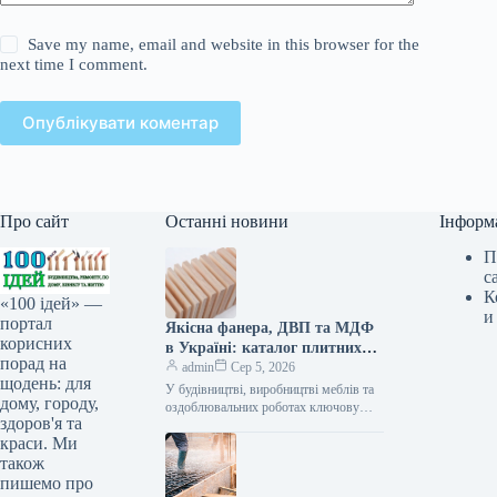
Save my name, email and website in this browser for the
next time I comment.
Опублікувати коментар
Про сайт
Останні новини
Інформ
П
с
К
«100 ідей» —
и
портал
Якісна фанера, ДВП та МДФ
корисних
в Україні: каталог плитних
порад на
матеріалів від «ВІН-ВУД»
admin
Сер 5, 2026
щодень: для
У будівництві, виробництві меблів та
дому, городу,
оздоблювальних роботах ключову
здоров'я та
роль відіграє вибір якісної деревинної
краси. Ми
сировини. Компанія «ВІН-ВУД» уже
тривалий час займається…
також
пишемо про