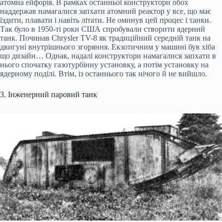
атомна ейфорія. В рамках останньої конструктори обох
наддержав намагалися запхати атомний реактор у все, що має
їздити, плавати і навіть літати. Не оминув цей процес і танки.
Так було в 1950-ті роки США спробували створити ядерний
танк. Починав Chrysler TV-8 як традиційний середній танк на
двигуні внутрішнього згоряння. Екзотичним у машині був хіба
що дизайн… Однак, надалі конструктори намагалися запхати в
нього спочатку газотурбінну установку, а потім установку на
ядерному поділі. Втім, із останнього так нічого й не вийшло.
3. Інженерний паровий танк