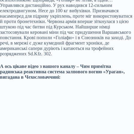
Управлявся дистанційно. У рух наводився 12-сильним
електродвигуном. Несе до 100 кг вибухівки. Призначався
насамперед для підриву укріплень, проте міг використовуватися
й проти бронетехніки. Червона армія вперше зіткнулася з цією
штукою під час битви під Курськом. Найширше німці
застосовували керовані міни під час придушення Варшавського
повстання. Крові попили «Голіафи» і в Союзників на заході. До
речі, в мережі є дуже кумедний фрагмент хроніки, де
американські сапери дуріють і катаються на трофейних
розряджених Sd.Kfz. 302.
А ось цікаве відео з нашого каналу – Чим примітна
радянська реактивна система залпового вогню «Ураган»,
вигадана в Чехословаччині: