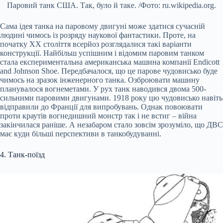
Паровий танк США. Так, було й таке. /Фото: ru.wikipedia.org.
Сама ідея танка на паровому двигуні може здатися сучасній
людині чимось із розряду наукової фантастики. Проте, на
початку ХХ століття всерйоз розглядалися такі варіанти
конструкції. Найбільш успішним і відомим паровим танком
стала експериментальна американська машина компанії Endicott
and Johnson Shoe. Передбачалося, що це парове чудовисько буде
чимось на зразок інженерного танка. Озброювати машину
планувалося вогнеметами. У рух танк наводився двома 500-
сильними паровими двигунами. 1918 року цю чудовисько навіть
відправили до Франції для випробувань. Однак повоювати
проти краутів вогнедишний монстр так і не встиг – війна
закінчилася раніше. А незабаром стало зовсім зрозуміло, що ДВС
має куди більші перспективи в танкобудуванні.
4. Танк-поїзд