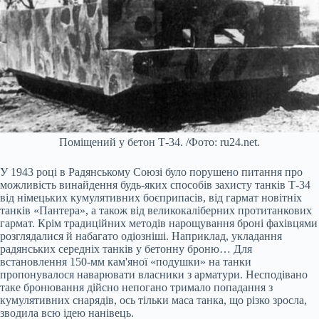
Поміщений у бетон Т-34. /Фото: ru24.net.
У 1943 році в Радянському Союзі було порушено питання про
можливість винайдення будь-яких способів захисту танків Т-34
від німецьких кумулятивних боєприпасів, від гармат новітніх
танків «Пантера», а також від великокаліберних протитанкових
гармат. Крім традиційних методів нарощування броні фахівцями
розглядалися й набагато одіозніші. Наприклад, укладання
радянських середніх танків у бетонну броню… Для
встановлення 150-мм кам'яної «подушки» на танки
пропонувалося наварювати власники з арматури. Несподівано
таке бронювання дійсно непогано тримало попадання з
кумулятивних снарядів, ось тільки маса танка, що різко зросла,
зводила всю ідею нанівець.