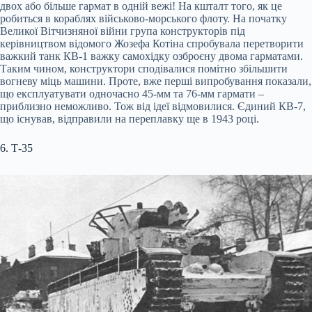
двох або більше гармат в одній вежі! На кшталт того, як це
робиться в кораблях військово-морського флоту. На початку
Великої Вітчизняної війни група конструкторів під
керівництвом відомого Жозефа Котіна спробувала перетворити
важкий танк КВ-1 важку самохідку озброєну двома гарматами.
Таким чином, конструктори сподівалися помітно збільшити
вогневу міць машини. Проте, вже перші випробування показали,
що експлуатувати одночасно 45-мм та 76-мм гармати –
приблизно неможливо. Тож від ідеї відмовилися. Єдиний КВ-7,
що існував, відправили на переплавку ще в 1943 році.
6. Т-35