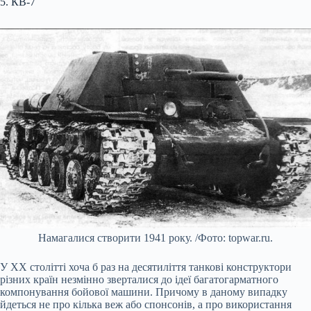
5. КВ-7
Намагалися створити 1941 року. /Фото: topwar.ru.
У XX столітті хоча б раз на десятиліття танкові конструктори
різних країн незмінно зверталися до ідеї багатогарматного
компонування бойової машини. Причому в даному випадку
йдеться не про кілька веж або спонсонів, а про використання