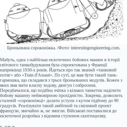
Броньована сороконіжка. /Фото: interestingengineering.com.
Мабуть, одна з найбільш екзотичних бойових машин в історії
світового танкобудування була спроектована у Франції
наприкінці 1930-х років. Йдеться про так званий «танковий
потяг» або «Train d'Assaut». По суті, це мав бути такий танк-
гармошка, що складався з трьох броньованих модулів. Кожен з
яких мав мати власну ходову, двигун і озброєння.
Передбачалося, що подібна зчіпка з кількох танкеток наділити
бойову машину неймовірною прохідністю. Зокрема, дозволить
сталевій «сороконіжці» долати уступи з кутом підйому до 90
градусів. Реалізувати такий амбітний та сміливий проект
французи, звичайно ж, не змогли. Військові поставилися до
екзотичної розробки з відомим ступенем скептицизму.