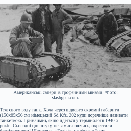
Американські сапери із трофейними мінами. /Фото:
slashgear.com.
Теж свого роду танк. Хоча через відверто скромні габарити
(150х85х56 см) німецький Sd.Kfz. 302 куди доречніше називати
танкеткою. Принаймні, якщо йдеться у термінології 1940-х
років. Сьогодні цю штуку, не замислюючись, охрестили
безпілотником! Щоправда, «Голіаф» не літав, а їздив…