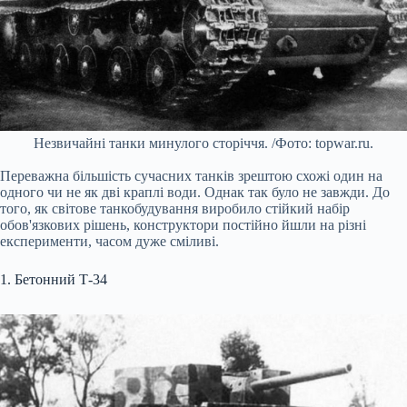
Незвичайні танки минулого сторіччя. /Фото: topwar.ru.
Переважна більшість сучасних танків зрештою схожі один на
одного чи не як дві краплі води. Однак так було не завжди. До
того, як світове танкобудування виробило стійкий набір
обов'язкових рішень, конструктори постійно йшли на різні
експерименти, часом дуже сміливі.
1. Бетонний Т-34