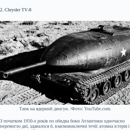
2. Chrysler TV-8
Танк на ядерний двигун. /Фото: YouTube.com.
З початком 1950-х років по обидва боки Атлантики одночасно
перемогло дві, здавалося б, взаємовиключні течії: атомна істерія і