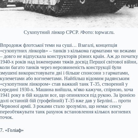
Сухопутний лінкор СРСР. /Фото: topwar.ru.
Впродовж флотської теми на суші… Взагалі, концепція
«сухопутних лінкорів» – танків з кількома гарматами чи вежами
– довго не відпускала конструкторів різних країн. Аж до початку
1940-х років над інженерами тяжів досвід Першої світової війни,
коли багато танків через нерозвиненість конструкції були
змушені використовувати дві і більше спонсони з гарматами,
кулеметами або вогнеметами. Найбільш відомим радянським
«сухопутним лінкором» став важкий танк Т-35, створений у
середині 1930-х. Машина вийшла, м'яко кажучи, спірною, хоча
1941 року в бій кидали все, що опинялося під рукою. За іронією
долі останній бій (трофейний) Т-35 вже дав у Берліні… проти
Червоної армії. З роками стало зрозуміло, що немає сенсу
переобтяжувати танк рахунок встановлення кількох вогневих
точок.
7. «Голіаф»