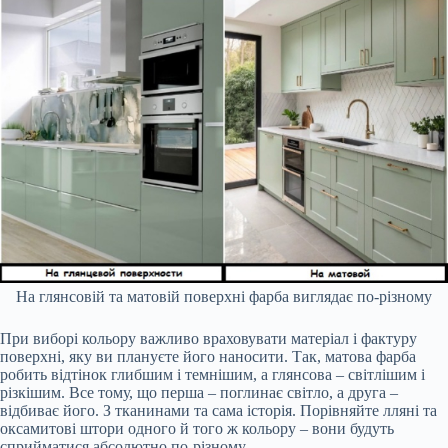
На глянсовій та матовій поверхні фарба виглядає по-різному
При виборі кольору важливо враховувати матеріал і фактуру
поверхні, яку ви плануєте його наносити. Так, матова фарба
робить відтінок глибшим і темнішим, а глянсова – світлішим і
різкішим. Все тому, що перша – поглинає світло, а друга –
відбиває його. З тканинами та сама історія. Порівняйте лляні та
оксамитові штори одного й того ж кольору – вони будуть
сприйматися абсолютно по-різному.