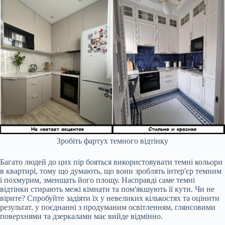
Зробіть фартух темного відтінку
Багато людей до цих пір бояться використовувати темні кольори
в квартирі, тому що думають, що вони зроблять інтер'єр темним
і похмурим, зменшать його площу. Насправді саме темні
відтінки стирають межі кімнати та пом'якшують її кути. Чи не
вірите? Спробуйте задіяти їх у невеликих кількостях та оцінити
результат. у поєднанні з продуманим освітленням, глянсовими
поверхнями та дзеркалами має вийде відмінно.