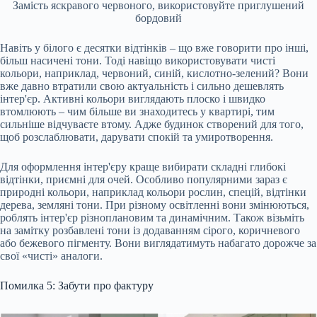
Замість яскравого червоного, використовуйте приглушений
бордовий
Навіть у білого є десятки відтінків – що вже говорити про інші,
більш насичені тони. Тоді навіщо використовувати чисті
кольори, наприклад, червоний, синій, кислотно-зелений? Вони
вже давно втратили свою актуальність і сильно дешевлять
інтер'єр. Активні кольори виглядають плоско і швидко
втомлюють – чим більше ви знаходитесь у квартирі, тим
сильніше відчуваєте втому. Адже будинок створений для того,
щоб розслаблювати, дарувати спокій та умиротворення.
Для оформлення інтер'єру краще вибирати складні глибокі
відтінки, приємні для очей. Особливо популярними зараз є
природні кольори, наприклад кольори рослин, спецій, відтінки
дерева, земляні тони. При різному освітленні вони змінюються,
роблять інтер'єр різноплановим та динамічним. Також візьміть
на замітку розбавлені тони із додаванням сірого, коричневого
або бежевого пігменту. Вони виглядатимуть набагато дорожче за
свої «чисті» аналоги.
Помилка 5: Забути про фактуру