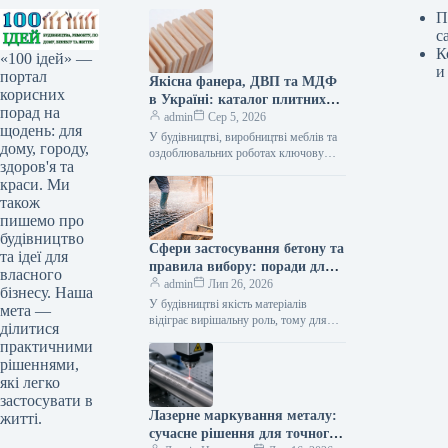
П
с
К
«100 ідей» —
и
портал
Якісна фанера, ДВП та МДФ
корисних
в Україні: каталог плитних
порад на
матеріалів від «ВІН-ВУД»
admin
Сер 5, 2026
щодень: для
У будівництві, виробництві меблів та
дому, городу,
оздоблювальних роботах ключову
здоров'я та
роль відіграє вибір якісної деревинної
краси. Ми
сировини. Компанія «ВІН-ВУД» уже
тривалий час займається…
також
пишемо про
будівництво
Сфери застосування бетону та
та ідеї для
правила вибору: поради для
власного
приватного й промислового
admin
Лип 26, 2026
бізнесу. Наша
будівництва
У будівництві якість матеріалів
мета —
відіграє вирішальну роль, тому для
ділитися
зведення надійних об’єктів важливо
практичними
обирати перевірених виробників, таких
рішеннями,
як компанія Промбудцентр,…
які легко
застосувати в
Лазерне маркування металу:
житті.
сучасне рішення для точного