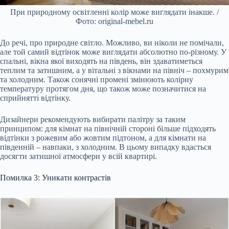
При природному освітленні колір може виглядати інакше. /
Фото: original-mebel.ru
До речі, про природне світло. Можливо, ви ніколи не помічали,
але той самий відтінок може виглядати абсолютно по-різному. У
спальні, вікна якої виходять на південь, він здаватиметься
теплим та затишним, а у вітальні з вікнами на північ – похмурим
та холодним. Також сонячні промені змінюють колірну
температуру протягом дня, що також може позначитися на
сприйнятті відтінку.
Дизайнери рекомендують вибирати палітру за таким
принципом: для кімнат на північній стороні більше підходять
відтінки з рожевим або жовтим підтоном, а для кімнати на
південній – навпаки, з холодним. В цьому випадку вдасться
досягти затишної атмосфери у всій квартирі.
Помилка 3: Уникати контрастів