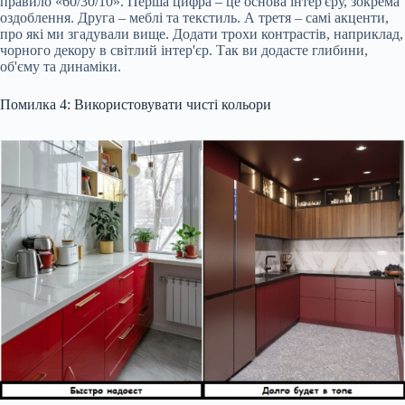
правило «60/30/10». Перша цифра – це основа інтер'єру, зокрема
оздоблення. Друга – меблі та текстиль. А третя – самі акценти,
про які ми згадували вище. Додати трохи контрастів, наприклад,
чорного декору в світлий інтер'єр. Так ви додасте глибини,
об'єму та динаміки.
Помилка 4: Використовувати чисті кольори