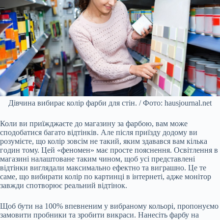
Дівчина вибирає колір фарби для стін. / Фото: hausjournal.net
Коли ви приїжджаєте до магазину за фарбою, вам може
сподобатися багато відтінків. Але після приїзду додому ви
розумієте, що колір зовсім не такий, яким здавався вам кілька
годин тому. Цей «феномен» має просте пояснення. Освітлення в
магазині налаштоване таким чином, щоб усі представлені
відтінки виглядали максимально ефектно та виграшно. Це те
саме, що вибирати колір по картинці в інтернеті, адже монітор
завжди спотворює реальний відтінок.
Щоб бути на 100% впевненим у вибраному кольорі, пропонуємо
замовити пробники та зробити викраси. Нанесіть фарбу на