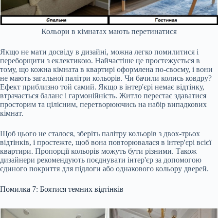
Кольори в кімнатах мають перетинатися
Якщо не мати досвіду в дизайні, можна легко помилитися і
переборщити з еклектикою. Найчастіше це простежується в
тому, що кожна кімната в квартирі оформлена по-своєму, і вони
не мають загальної палітри кольорів. Чи бачили колись ковдру?
Ефект приблизно той самий. Якщо в інтер'єрі немає відтінку,
втрачається баланс і гармонійність. Житло перестає здаватися
просторим та цілісним, перетворюючись на набір випадкових
кімнат.
Щоб цього не сталося, зберіть палітру кольорів з двох-трьох
відтінків, і простежте, щоб вона повторювалася в інтер'єрі всієї
квартири. Пропорції кольорів можуть бути різними. Також
дизайнери рекомендують поєднувати інтер'єр за допомогою
єдиного покриття для підлоги або однакового кольору дверей.
Помилка 7: Боятися темних відтінків