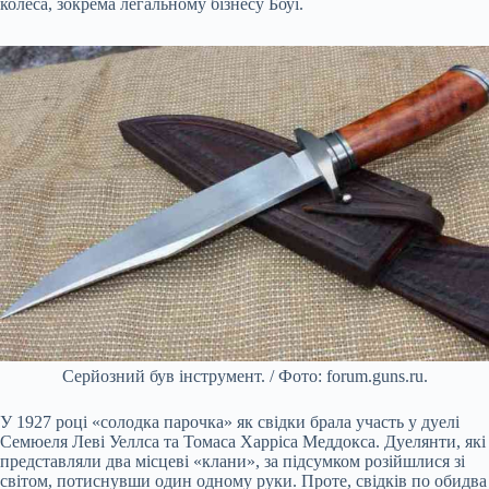
колеса, зокрема легальному бізнесу Боуї.
Серйозний був інструмент. / Фото: forum.guns.ru.
У 1927 році «солодка парочка» як свідки брала участь у дуелі
Семюеля Леві Уеллса та Томаса Харріса Меддокса. Дуелянти, які
представляли два місцеві «клани», за підсумком розійшлися зі
світом, потиснувши один одному руки. Проте, свідків по обидва