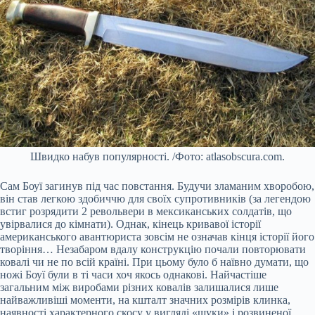
Швидко набув популярності. /Фото: atlasobscura.com.
Сам Боуї загинув під час повстання. Будучи зламаним хворобою,
він став легкою здобиччю для своїх супротивників (за легендою
встиг розрядити 2 револьвери в мексиканських солдатів, що
увірвалися до кімнати). Однак, кінець кривавої історії
американського авантюриста зовсім не означав кінця історії його
творіння… Незабаром вдалу конструкцію почали повторювати
ковалі чи не по всій країні. При цьому було б наївно думати, що
ножі Боуї були в ті часи хоч якось однакові. Найчастіше
загальним між виробами різних ковалів залишалися лише
найважливіші моменти, на кшталт значних розмірів клинка,
наявності характерного скосу у вигляді «щуки» і розвиненої