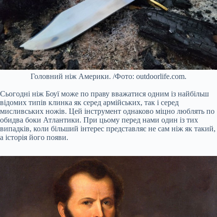
Головний ніж Америки. /Фото: outdoorlife.com.
Сьогодні ніж Боуї може по праву вважатися одним із найбільш
відомих типів клинка як серед армійських, так і серед
мисливських ножів. Цей інструмент однаково міцно люблять по
обидва боки Атлантики. При цьому перед нами один із тих
випадків, коли більший інтерес представляє не сам ніж як такий,
а історія його появи.