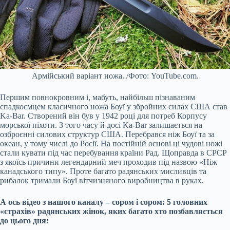
Армійський варіант ножа. /Фото: YouTube.com.
Першим повнокровним і, мабуть, найбільш пізнаваним
спадкоємцем класичного ножа Боуї у збройних силах США став
Ka-Bar. Створений він був у 1942 році для потреб Корпусу
морської піхоти. З того часу й досі Ka-Bar залишається на
озброєнні силових структур США. Перебрався ніж Боуї та за
океан, у тому числі до Росії. На постійній основі ці чудові ножі
стали кувати під час перебування країни Рад. Щоправда в СРСР
з якоїсь причини легендарний меч проходив під назвою «Ніж
канадського типу». Проте багато радянських мисливців та
рибалок тримали Боуї вітчизняного виробництва в руках.
А ось відео з нашого каналу – сором і сором: 5 головних
«страхів» радянських жінок, яких багато хто позбавляється
до цього дня: