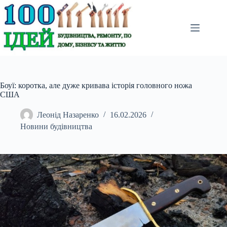
Перейти
до
вмісту
Боуї: коротка, але дуже кривава історія головного ножа
США
Леонід Назаренко
16.02.2026
Новини будівництва