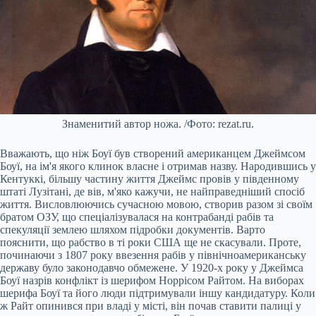
Знаменитий автор ножа. /Фото: rezat.ru.
Вважають, що ніж Боуї був створений американцем Джеймсом
Боуї, на ім'я якого клинок власне і отримав назву. Народившись у
Кентуккі, більшу частину життя Джеймс провів у південному
штаті Лузітані, де вів, м'яко кажучи, не найправедніший спосіб
життя. Висловлюючись сучасною мовою, створив разом зі своїм
братом ОЗУ, що спеціалізувалася на контрабанді рабів та
спекуляції землею шляхом підробки документів. Варто
пояснити, що рабство в ті роки США ще не скасували. Проте,
починаючи з 1807 року ввезення рабів у північноамериканську
державу було законодавчо обмежене. У 1920-х року у Джеймса
Боуї назрів конфлікт із шерифом Норрісом Райтом. На виборах
шерифа Боуї та його люди підтримували іншу кандидатуру. Коли
ж Райт опинився при владі у місті, він почав ставити палиці у