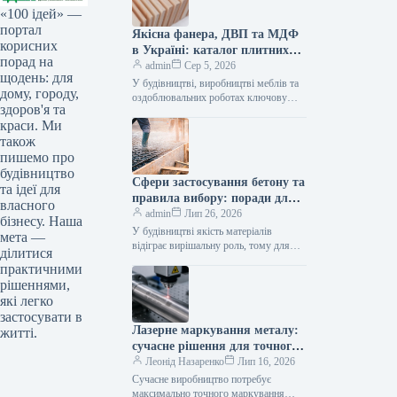
«100 ідей» —
портал
Якісна фанера, ДВП та МДФ
корисних
в Україні: каталог плитних
порад на
матеріалів від «ВІН-ВУД»
admin
Сер 5, 2026
щодень: для
У будівництві, виробництві меблів та
дому, городу,
оздоблювальних роботах ключову
здоров'я та
роль відіграє вибір якісної деревинної
краси. Ми
сировини. Компанія «ВІН-ВУД» уже
тривалий час займається…
також
пишемо про
будівництво
Сфери застосування бетону та
та ідеї для
правила вибору: поради для
власного
приватного й промислового
admin
Лип 26, 2026
бізнесу. Наша
будівництва
У будівництві якість матеріалів
мета —
відіграє вирішальну роль, тому для
ділитися
зведення надійних об’єктів важливо
практичними
обирати перевірених виробників, таких
рішеннями,
як компанія Промбудцентр,…
які легко
застосувати в
Лазерне маркування металу:
житті.
сучасне рішення для точного
та довговічного нанесення
Леонід Назаренко
Лип 16, 2026
інформації
Сучасне виробництво потребує
максимально точного маркування