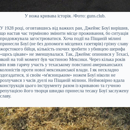
У ножа кривава історія. /Фото: guns.club.
У 1928 році, оговтавшись від важких ран, Джеймс Боуї вирішив,
що настав час терміново змінити місце проживання, бо ситуація
продовжувала загострюватися. Хоча події на Піщаній мілині
принесли Боуї (не без допомоги місцевих газетярів) грізну славу
жорстокого бійця, кількість охочих зробити з убивцею шерифа
«щось цікаве» не зменшувалася. Так, Джеймс опинився у Техасі,
який на той момент був частиною Мексики. Через кілька років
він взяв гарячу участь у техаському повстанні американських
колоністів проти нової мексиканської влади. І як нескладно
здогадатися, зі своїм «м'ясницьким» ножем Боуї ніколи не
розлучався з часів дуелі на Піщаній мілини. Неймовірно вдала
конструкція цього інструменту разом із кривавою та гучною
репутацією його творця швидко принесла тесаку Боуї заслужену
славу.