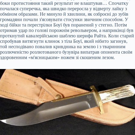
боки протистояння такий результат не влаштував… Спочатку
почалася суперечка, яка швидко переросла у відверту лайку з
обміном образами. Не минуло й хвилини, як озброєні до зубів
громадяни почали з'ясовувати стосунки звичним способом. У
ході бійки та перестрілки Боуї був поранений у стегно. Потім
отримав удар по голові порожнім револьвером, а наприкінці був
проткнутий кавалерійською шаблею шерифа Райта. Коли старий
спробував витягнути клинок з тіла Боуї, який нібито загинув,
той несподівано повалив кривдника на землю і з тваринним
розлюченістю розлютованого бузувіра випатрав опонента своїм
здоровенним «м'ясницьким» ножем зі скошеним лезом.