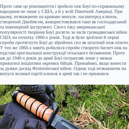
Проте саме це різноманіття і зробило ніж Боуї по-справжньому
народним не лише у США, а й у всій Північній Америці. При
цьому, незважаючи на криваве минуле, насамперед клинок,
створений Джеймсом, використовувався таки як господарський
та інженерний інструмент. Свого піку американської
популярності творіння Боуї досягло за часів громадянської війни
США на початку 1860-х років. Тоді ж були зроблені й перші
спроби протягнути Боуї до збройних сил як штатний нож піхоти.
У тих же 1860-х навіть робилися спроби створити багнет-ніж на
підставі оригінальної конструкції техаського беззаконня. Проте
аж до 1940-х років до армії Боуї потрапляв лише у межах
приватної ініціативи окремих бійців. Принаймні, якщо винести
за дужки досвід Філіппінської війни. Однак тоді незважаючи на
випуск великої партії клинок в армії так і не прижився.