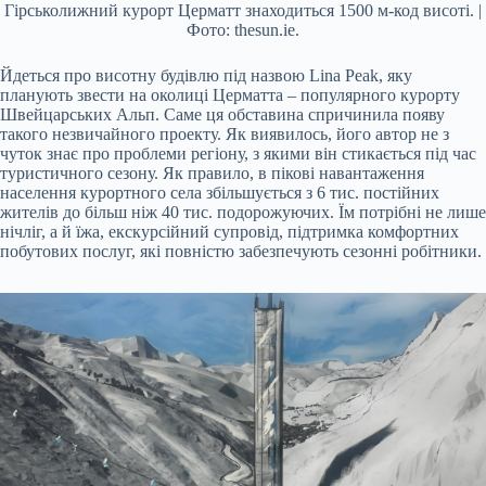
Гірськолижний курорт Церматт знаходиться 1500 м-код висоті. |
Фото: thesun.ie.
Йдеться про висотну будівлю під назвою Lina Peak, яку
планують звести на околиці Церматта – популярного курорту
Швейцарських Альп. Саме ця обставина спричинила появу
такого незвичайного проекту. Як виявилось, його автор не з
чуток знає про проблеми регіону, з якими він стикається під час
туристичного сезону. Як правило, в пікові навантаження
населення курортного села збільшується з 6 тис. постійних
жителів до більш ніж 40 тис. подорожуючих. Їм потрібні не лише
нічліг, а й їжа, екскурсійний супровід, підтримка комфортних
побутових послуг, які повністю забезпечують сезонні робітники.