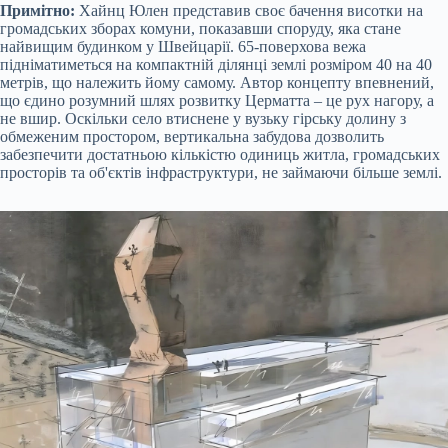
Примітно:
Хайнц Юлен представив своє бачення висотки на
громадських зборах комуни, показавши споруду, яка стане
найвищим будинком у Швейцарії. 65-поверхова вежа
підніматиметься на компактній ділянці землі розміром 40 на 40
метрів, що належить йому самому. Автор концепту впевнений,
що єдино розумний шлях розвитку Церматта – це рух нагору, а
не вшир. Оскільки село втиснене у вузьку гірську долину з
обмеженим простором, вертикальна забудова дозволить
забезпечити достатньою кількістю одиниць житла, громадських
просторів та об'єктів інфраструктури, не займаючи більше землі.