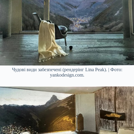
Чудові види забезпечені (рендерінг Lina Peak). | Фото:
yankodesign.com.