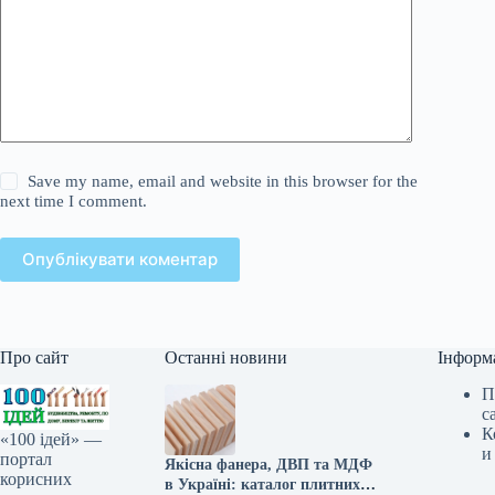
Save my name, email and website in this browser for the
next time I comment.
Опублікувати коментар
Про сайт
Останні новини
Інформ
П
с
К
«100 ідей» —
и
портал
Якісна фанера, ДВП та МДФ
корисних
в Україні: каталог плитних