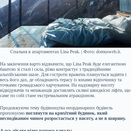
Спальня в апартаментах Lina Peak. | Фото: domusweb.it.
На закінчення варто відзначити, що Lina Peak буде елегантною
баштою зі сталі і скла, різко контрастує з традиційними
альпійськими шале. Для гостроти вражень планується задіяти і
весь його дах, де обладнають терасу із зонами відпочинку та
точками громадського харчування. На надхмарну висоту
відвідувачів та мешканців доставлять скляні швидкісні ліфти, що
саме по собі стане екстремальним атракціоном.
Продовжуючи тему будівництва неординарних будівель
пропонуємо
поглянути на крихітний будинок, який
несподіваним чином розростається у висоту, а не в ширину.
А ось цікаве відео нашого каналу: