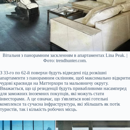
Вітальня з панорамним заскленням в апартаментах Lina Peak. |
Фото: trendhunter.com.
З 33-го по 62-й поверхи будуть відведені під розкішні
апартаменти з панорамним склінням, щоб максимально відкрити
чудові краєвиди на Маттерхорн та мальовничу округу.
Вважається, що ці резиденції будуть привабливими насамперед
для заможних іноземних покупців, які можуть стати
інвесторами. А це означає, що з'являться нові готельні
комплекси та сучасна інфраструктура, які збільшать як потік
туристів, так і кількість робочих місць.