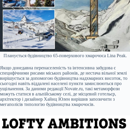
Планується будівництво 65-поверхового хмарочоса Lina Peak.
Якщо донедавна перенаселеність та інтенсивна забудова є
специфічними рисами міських районів, де нестача вільної землі
вирішується за допомогою будівництва надхмарних висоток, то
сьогодні навіть віддалені населені пункти замислюються про
ущільнення. За даними редакції Novate.ru, такі метаморфози
можуть статися в альпійському селі, де місцевий готельєр,
архітектор і дизайнер Хайнц Юлен вирішив запозичити з
мегаполісів типологію будівництва хмарочосів.