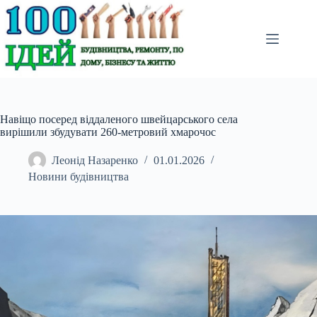
Перейти
до
вмісту
Навіщо посеред віддаленого швейцарського села
вирішили збудувати 260-метровий хмарочос
Леонід Назаренко
01.01.2026
Новини будівництва