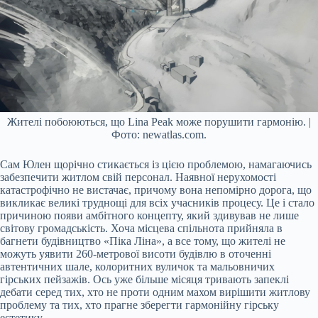
Жителі побоюються, що Lina Peak може порушити гармонію. |
Фото: newatlas.com.
Сам Юлен щорічно стикається із цією проблемою, намагаючись
забезпечити житлом свій персонал. Наявної нерухомості
катастрофічно не вистачає, причому вона непомірно дорога, що
викликає великі труднощі для всіх учасників процесу. Це і стало
причиною появи амбітного концепту, який здивував не лише
світову громадськість. Хоча місцева спільнота прийняла в
багнети будівництво «Піка Ліна», а все тому, що жителі не
можуть уявити 260-метрової висоти будівлю в оточенні
автентичних шале, колоритних вуличок та мальовничих
гірських пейзажів. Ось уже більше місяця тривають запеклі
дебати серед тих, хто не проти одним махом вирішити житлову
проблему та тих, хто прагне зберегти гармонійну гірську
естетику.