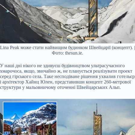
Lina Peak може стати найвищим будинком Швейцарії (концепт). |
Фото: thesun.ie.
У наші дні нікого не здивуєш будівництвом ультрасучасного
хмарочоса, якщо, звичайно ж, не планується реалізувати проект
серед гірського села. Таке несподіване рішення ухвалив готельєр
і архітектор Хайнц Юлен, представивши концепт 260-метрової
структури у мальовничому оточенні Швейцарських Альп.