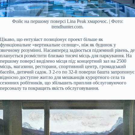
Фойє на першому поверсі Lina Peak хмарочос. | Фото:
trendhunter.com.
Цікаво, що ентузіаст позиціонує проект більше як
функціональне «вертикальне селище», ніж як будинок у
звичному розумінні. Насамперед задіюється підземний рівень, де
планується розмістити близько тисячі місць для паркування. На
першому поверсі виділено місця під: концертний зал на 2500
місць, магазини, ресторани, спортивний центр, громадський
басейн, дитячий садок. З 2-го по 32-й поверхи башта запропонує
відносно доступне житло для мешканців курортного села та
сезонних робітників, що збільшить приплив обслуговуючого
персоналу та покращить якість обслуговування.