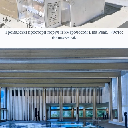
Громадські простори поруч із хмарочосом Lina Peak. | Фото:
domusweb.it.