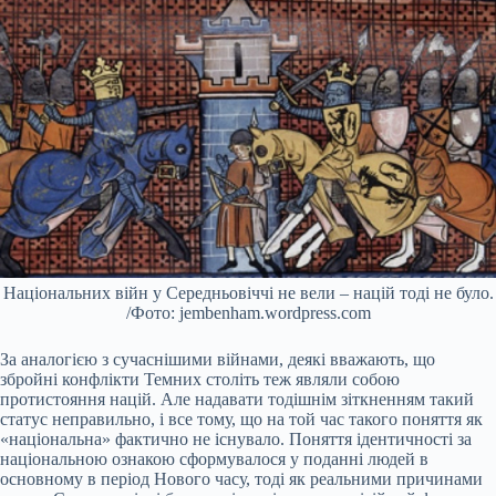
Національних війн у Середньовіччі не вели – націй тоді не було.
/Фото: jembenham.wordpress.com
За аналогією з сучаснішими війнами, деякі вважають, що
збройні конфлікти Темних століть теж являли собою
протистояння націй. Але надавати тодішнім зіткненням такий
статус неправильно, і все тому, що на той час такого поняття як
«національна» фактично не існувало. Поняття ідентичності за
національною ознакою сформувалося у поданні людей в
основному в період Нового часу, тоді як реальними причинами