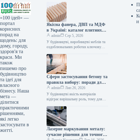
П
с
К
«100 ідей» —
и
портал
Якісна фанера, ДВП та МДФ
корисних
в Україні: каталог плитних
порад на
матеріалів від «ВІН-ВУД»
admin
Сер 5, 2026
щодень: для
У будівництві, виробництві меблів та
дому, городу,
оздоблювальних роботах ключову
здоров'я та
роль відіграє вибір якісної деревинної
краси. Ми
сировини. Компанія «ВІН-ВУД» уже
тривалий час займається…
також
пишемо про
будівництво
Сфери застосування бетону та
та ідеї для
правила вибору: поради для
власного
приватного й промислового
admin
Лип 26, 2026
бізнесу. Наша
будівництва
У будівництві якість матеріалів
мета —
відіграє вирішальну роль, тому для
ділитися
зведення надійних об’єктів важливо
практичними
обирати перевірених виробників, таких
рішеннями,
як компанія Промбудцентр,…
які легко
застосувати в
Лазерне маркування металу:
житті.
сучасне рішення для точного