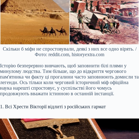
Скільки б міфи не спростовували, деякі з них все одно вірять. /
Фото: reddit.com, historyextra.com
Історію безперервно вивчають, щоб заповнити білі плями у
минулому людства. Тим більше, що до відкриття чергового
пам'ятника чи факту ці прогалини часто заповнюють домисли та
легенди. Ось тільки коли черговий історичний міф офіційна
наука нарешті спростовує, у суспільстві його чомусь
продовжують вважати істинною в останній інстанції.
1. Всі Хрести Вікторії відлиті з російських гармат