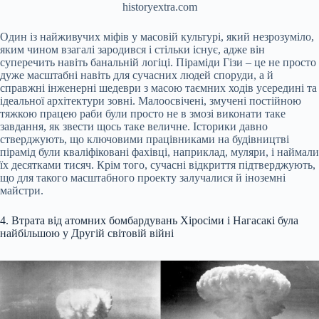
historyextra.com
Один із найживучих міфів у масовій культурі, який незрозуміло,
яким чином взагалі зародився і стільки існує, адже він
суперечить навіть банальній логіці. Піраміди Гізи – це не просто
дуже масштабні навіть для сучасних людей споруди, а й
справжні інженерні шедеври з масою таємних ходів усередині та
ідеальної архітектури зовні. Малоосвічені, змучені постійною
тяжкою працею раби були просто не в змозі виконати таке
завдання, як звести щось таке величне. Історики давно
стверджують, що ключовими працівниками на будівництві
пірамід були кваліфіковані фахівці, наприклад, муляри, і наймали
їх десятками тисяч. Крім того, сучасні відкриття підтверджують,
що для такого масштабного проекту залучалися й іноземні
майстри.
4. Втрата від атомних бомбардувань Хіросіми і Нагасакі була
найбільшою у Другій світовій війні