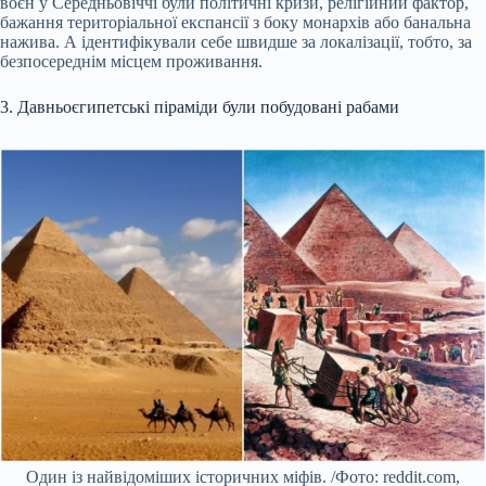
воєн у Середньовіччі були політичні кризи, релігійний фактор,
бажання територіальної експансії з боку монархів або банальна
нажива. А ідентифікували себе швидше за локалізації, тобто, за
безпосереднім місцем проживання.
3. Давньоєгипетські піраміди були побудовані рабами
Один із найвідоміших історичних міфів. /Фото: reddit.com,