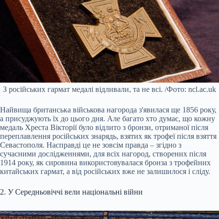
З російських гармат медалі відливали, та не всі. /Фото: ncl.ac.uk
Найвища британська військова нагорода з'явилася ще 1856 року,
а присуджують їх до цього дня. Але багато хто думає, що кожну
медаль Хреста Вікторії було відлито з бронзи, отриманої після
переплавлення російських знарядь, взятих як трофеї після взяття
Севастополя. Насправді це не зовсім правда – згідно з
сучасними дослідженнями, для всіх нагород, створених після
1914 року, як сировина використовувалася бронза з трофейних
китайських гармат, а від російських вже не залишилося і сліду.
2. У Середньовіччі вели національні війни