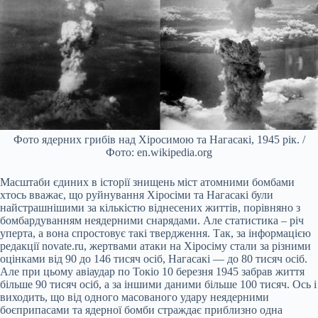
Фото ядерних грибів над Хіросимою та Нагасакі, 1945 рік. /
Фото: en.wikipedia.org
Масштаби єдиних в історії знищень міст атомними бомбами
хтось вважає, що руйнування Хіросіми та Нагасакі були
найстрашнішими за кількістю віднесених життів, порівняно з
бомбардуванням неядерними снарядами. Але статистика – річ
уперта, а вона спростовує такі твердження. Так, за інформацією
редакції novate.ru, жертвами атаки на Хіросіму стали за різними
оцінками від 90 до 146 тисяч осіб, Нагасакі — до 80 тисяч осіб.
Але при цьому авіаудар по Токіо 10 березня 1945 забрав життя
більше 90 тисяч осіб, а за іншими даними більше 100 тисяч. Ось і
виходить, що від одного масованого удару неядерними
боєприпасами та ядерної бомби страждає приблизно одна