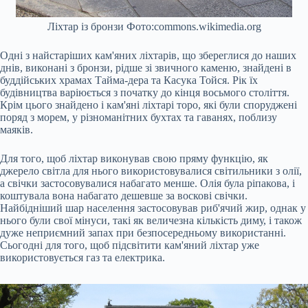
Ліхтар із бронзи Фото:commons.wikimedia.org
Одні з найстаріших кам'яних ліхтарів, що збереглися до наших
днів, виконані з бронзи, рідше зі звичного каменю, знайдені в
буддійських храмах Тайма-дера та Касука Тойся. Рік їх
будівництва варіюється з початку до кінця восьмого століття.
Крім цього знайдено і кам'яні ліхтарі торо, які були споруджені
поряд з морем, у різноманітних бухтах та гаванях, поблизу
маяків.
Для того, щоб ліхтар виконував свою пряму функцію, як
джерело світла для нього використовувалися світильники з олії,
а свічки застосовувалися набагато менше. Олія була ріпакова, і
коштувала вона набагато дешевше за воскові свічки.
Найбідніший шар населення застосовував риб'ячий жир, однак у
нього були свої мінуси, такі як величезна кількість диму, і також
дуже неприємний запах при безпосередньому використанні.
Сьогодні для того, щоб підсвітити кам'яний ліхтар уже
використовується газ та електрика.