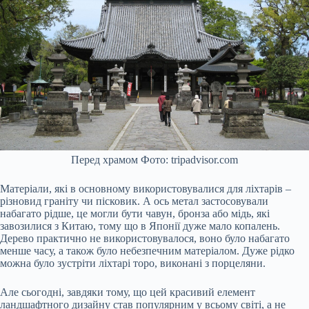
Перед храмом Фото: tripadvisor.com
Матеріали, які в основному використовувалися для ліхтарів –
різновид граніту чи пісковик. А ось метал застосовували
набагато рідше, це могли бути чавун, бронза або мідь, які
завозилися з Китаю, тому що в Японії дуже мало копалень.
Дерево практично не використовувалося, воно було набагато
менше часу, а також було небезпечним матеріалом. Дуже рідко
можна було зустріти ліхтарі торо, виконані з порцеляни.
Але сьогодні, завдяки тому, що цей красивий елемент
ландшафтного дизайну став популярним у всьому світі, а не