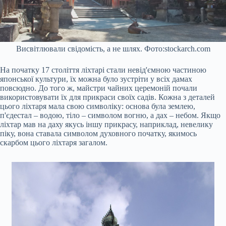
Висвітлювали свідомість, а не шлях. Фото:stockarch.com
На початку 17 століття ліхтарі стали невід'ємною частиною
японської культури, їх можна було зустріти у всіх дамах
повсюдно. До того ж, майстри чайних церемоній почали
використовувати їх для прикраси своїх садів. Кожна з деталей
цього ліхтаря мала свою символіку: основа була землею,
п'єдестал – водою, тіло – символом вогню, а дах – небом. Якщо
ліхтар мав на даху якусь іншу прикрасу, наприклад, невелику
піку, вона ставала символом духовного початку, якимось
скарбом цього ліхтаря загалом.