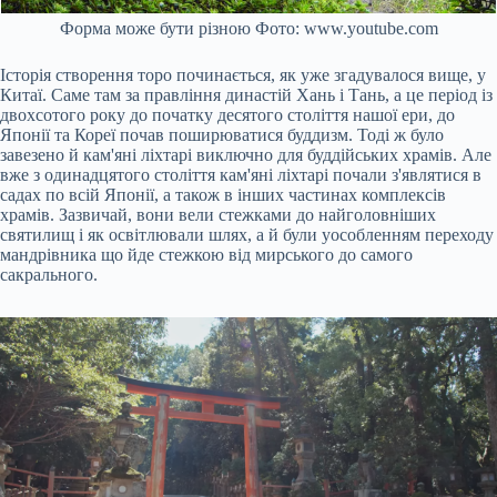
Форма може бути різною Фото: www.youtube.com
Історія створення торо починається, як уже згадувалося вище, у
Китаї. Саме там за правління династій Хань і Тань, а це період із
двохсотого року до початку десятого століття нашої ери, до
Японії та Кореї почав поширюватися буддизм. Тоді ж було
завезено й кам'яні ліхтарі виключно для буддійських храмів. Але
вже з одинадцятого століття кам'яні ліхтарі почали з'являтися в
садах по всій Японії, а також в інших частинах комплексів
храмів. Зазвичай, вони вели стежками до найголовніших
святилищ і як освітлювали шлях, а й були уособленням переходу
мандрівника що йде стежкою від мирського до самого
сакрального.