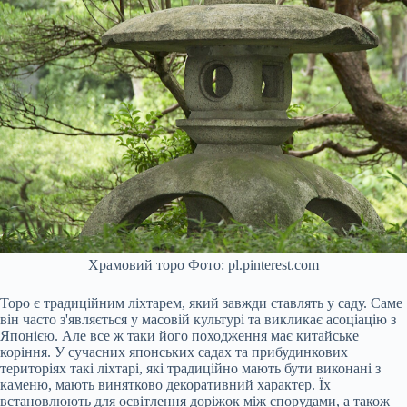
Храмовий торо Фото: pl.pinterest.com
Торо є традиційним ліхтарем, який завжди ставлять у саду. Саме
він часто з'являється у масовій культурі та викликає асоціацію з
Японією. Але все ж таки його походження має китайське
коріння. У сучасних японських садах та прибудинкових
територіях такі ліхтарі, які традиційно мають бути виконані з
каменю, мають винятково декоративний характер. Їх
встановлюють для освітлення доріжок між спорудами, а також