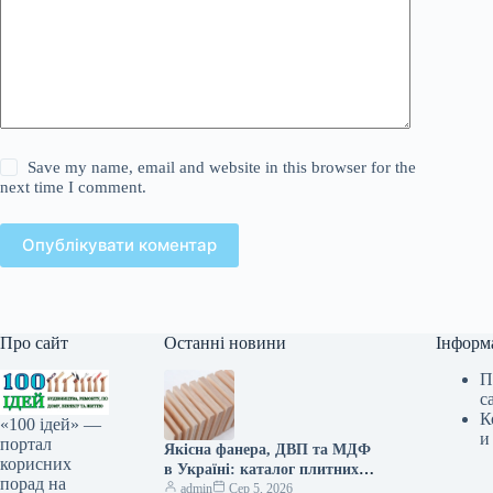
Save my name, email and website in this browser for the
next time I comment.
Опублікувати коментар
Про сайт
Останні новини
Інформ
П
с
К
«100 ідей» —
и
портал
Якісна фанера, ДВП та МДФ
корисних
в Україні: каталог плитних
порад на
матеріалів від «ВІН-ВУД»
admin
Сер 5, 2026