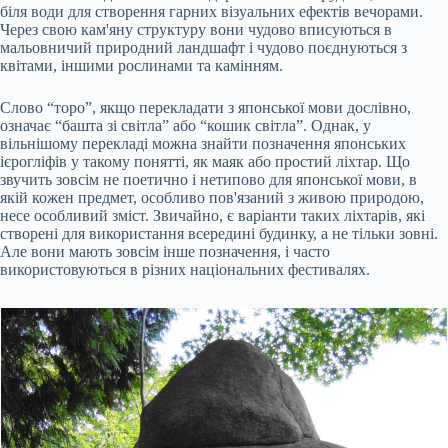
біля води для створення гарних візуальних ефектів вечорами.
Через свою кам'яну структуру вони чудово вписуються в
мальовничий природний ландшафт і чудово поєднуються з
квітами, іншими рослинами та камінням.
Слово “торо”, якщо перекладати з японської мови дослівно,
означає “башта зі світла” або “кошик світла”. Однак, у
вільнішому перекладі можна знайти позначення японських
ієрогліфів у такому понятті, як маяк або простий ліхтар. Що
звучить зовсім не поетично і нетипово для японської мови, в
якій кожен предмет, особливо пов'язаний з живою природою,
несе особливий зміст. Звичайно, є варіанти таких ліхтарів, які
створені для використання всередині будинку, а не тільки зовні.
Але вони мають зовсім інше позначення, і часто
використовуються в різних національних фестивалях.