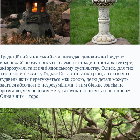
Традиційний японський сад виглядає дивовижно і чудово
красиво. У ньому присутні елементи традиційної архітектури,
які зрозумілі та звичні японському суспільству. Однак, для тих
хто ніколи не жив у будь-якій з азіатських країн, архітектура
будівель яких перегукується між собою, деякі деталі можуть
здатися абсолютно незрозумілими. І тим більше зовсім не
зрозуміло, яку основну мету та функцію несуть ті чи інші речі.
Одна з них – торо.