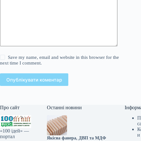
Save my name, email and website in this browser for the
next time I comment.
Опублікувати коментар
Про сайт
Останні новини
Інформ
П
с
К
«100 ідей» —
и
портал
Якісна фанера, ДВП та МДФ