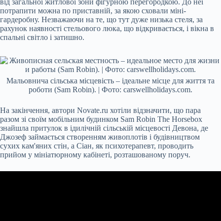
від загальної житлової зони фігурною перегородкою. До неї
потрапити можна по приставній, за якою сховали міні-
гардеробну. Незважаючи на те, що тут дуже низька стеля, за
рахунок наявності стельового люка, що відкривається, і вікна в
спальні світло і затишно.
Мальовнича сільська місцевість – ідеальне місце для життя та
роботи (Sam Robin). | Фото: carswellholidays.com.
На закінчення, автори Novate.ru хотіли відзначити, що пара
разом зі своїм мобільним будинком Sam Robin The Horsebox
знайшла притулок в ідилічній сільській місцевості Девона, де
Джозеф займається створенням живоплотів і будівництвом
сухих кам'яних стін, а Сіан, як психотерапевт, проводить
прийом у мініатюрному кабінеті, розташованому поруч.