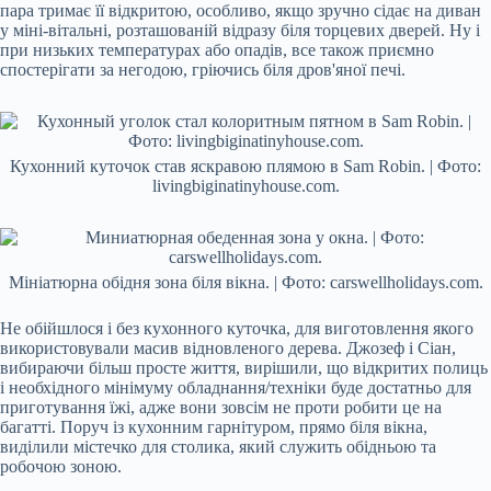
пара тримає її відкритою, особливо, якщо зручно сідає на диван
у міні-вітальні, розташованій відразу біля торцевих дверей. Ну і
при низьких температурах або опадів, все також приємно
спостерігати за негодою, гріючись біля дров'яної печі.
Кухонний куточок став яскравою плямою в Sam Robin. | Фото:
livingbiginatinyhouse.com.
Мініатюрна обідня зона біля вікна. | Фото: carswellholidays.com.
Не обійшлося і без кухонного куточка, для виготовлення якого
використовували масив відновленого дерева. Джозеф і Сіан,
вибираючи більш просте життя, вирішили, що відкритих полиць
і необхідного мінімуму обладнання/техніки буде достатньо для
приготування їжі, адже вони зовсім не проти робити це на
багатті. Поруч із кухонним гарнітуром, прямо біля вікна,
виділили містечко для столика, який служить обідньою та
робочою зоною.