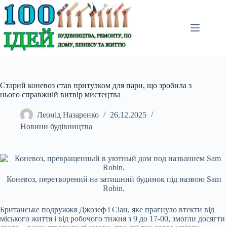
Перейти
до
вмісту
Старий коневоз став притулком для пари, що зробила з
нього справжній витвір мистецтва
Леонід Назаренко
26.12.2025
Новини будівництва
Коневоз, перетворений на затишний будинок під назвою Sam
Robin.
Британське подружжя Джозеф і Сіан, яке прагнуло втекти від
міського життя і від робочого тижня з 9 до 17-00, змогли досягти