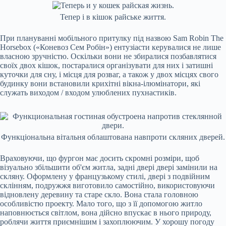
Тепер і в кішок райське життя.
При плануванні мобільного притулку під назвою Sam Robin The
Horsebox («Коневоз Сем Робін») ентузіасти керувалися не лише
власною зручністю. Оскільки вони не збиралися позбавлятися
своїх двох кішок, постаралися організувати для них і затишні
куточки для сну, і місця для розваг, а також у двох місцях свого
будинку вони встановили крихітні вікна-ілюмінатори, які
служать виходом / входом улюблених пухнастиків.
Функціональна вітальня облаштована навпроти скляних дверей.
Враховуючи, що фургон має досить скромні розміри, щоб
візуально збільшити об'єм житла, задні двері двері замінили на
скляну. Оформлену у французькому стилі, двері з подвійним
склінням, подружжя виготовило самостійно, використовуючи
відновлену деревину та старе скло. Вона стала головною
особливістю проекту. Мало того, що з її допомогою житло
наповнюється світлом, вона дійсно впускає в нього природу,
роблячи життя приємнішим і захоплюючим. У хорошу погоду