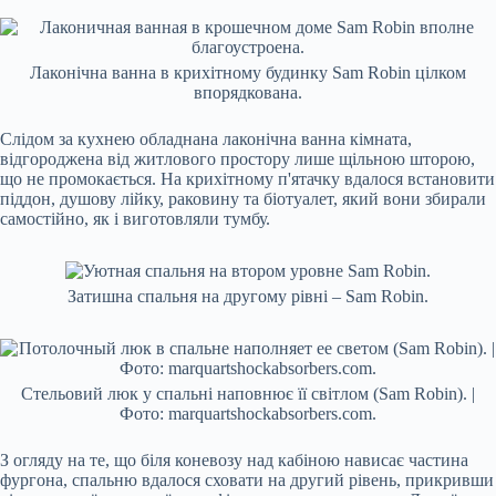
Лаконічна ванна в крихітному будинку Sam Robin цілком
впорядкована.
Слідом за кухнею обладнана лаконічна ванна кімната,
відгороджена від житлового простору лише щільною шторою,
що не промокається. На крихітному п'ятачку вдалося встановити
піддон, душову лійку, раковину та біотуалет, який вони збирали
самостійно, як і виготовляли тумбу.
Затишна спальня на другому рівні – Sam Robin.
Стельовий люк у спальні наповнює її світлом (Sam Robin). |
Фото: marquartshockabsorbers.com.
З огляду на те, що біля коневозу над кабіною нависає частина
фургона, спальню вдалося сховати на другий рівень, прикривши