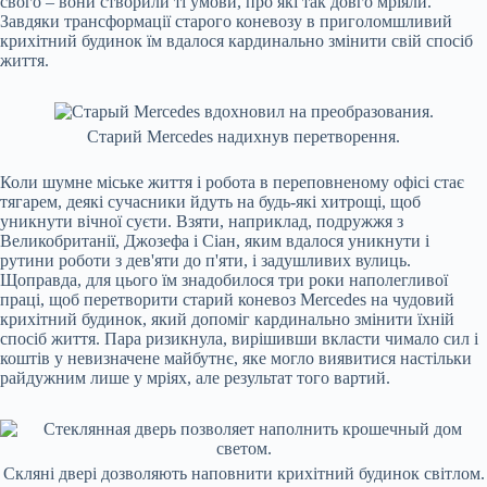
свого – вони створили ті умови, про які так довго мріяли.
Завдяки трансформації старого коневозу в приголомшливий
крихітний будинок їм вдалося кардинально змінити свій спосіб
життя.
Старий Mercedes надихнув перетворення.
Коли шумне міське життя і робота в переповненому офісі стає
тягарем, деякі сучасники йдуть на будь-які хитрощі, щоб
уникнути вічної суєти. Взяти, наприклад, подружжя з
Великобританії, Джозефа і Сіан, яким вдалося уникнути і
рутини роботи з дев'яти до п'яти, і задушливих вулиць.
Щоправда, для цього їм знадобилося три роки наполегливої
праці, щоб перетворити старий коневоз Mercedes на чудовий
крихітний будинок, який допоміг кардинально змінити їхній
спосіб життя. Пара ризикнула, вирішивши вкласти чимало сил і
коштів у невизначене майбутнє, яке могло виявитися настільки
райдужним лише у мріях, але результат того вартий.
Скляні двері дозволяють наповнити крихітний будинок світлом.