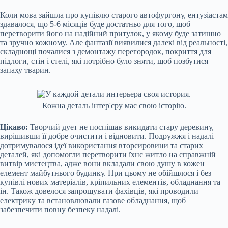
Коли мова зайшла про купівлю старого автофургону, ентузіастам
здавалося, що 5-6 місяців буде достатньо для того, щоб
перетворити його на надійний притулок, у якому буде затишно
та зручно кожному. Але фантазії виявилися далекі від реальності,
складнощі почалися з демонтажу перегородок, покриття для
підлоги, стін і стелі, які потрібно було зняти, щоб позбутися
запаху тварин.
Кожна деталь інтер'єру має свою історію.
Цікаво:
Творчий дует не поспішав викидати стару деревину,
вирішивши її добре очистити і відновити. Подружжя і надалі
дотримувалося ідеї використання вторсировини та старих
деталей, які допомогли перетворити їхнє житло на справжній
витвір мистецтва, адже вони вкладали свою душу в кожен
елемент майбутнього будинку. При цьому не обійшлося і без
купівлі нових матеріалів, кріпильних елементів, обладнання та
ін. Також довелося запрошувати фахівців, які проводили
електрику та встановлювали газове обладнання, щоб
забезпечити повну безпеку надалі.