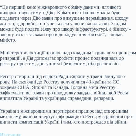
“Це перший кейс міжнародного обміну даними, для якого
використовуватимуть Дію. Крім того, пізніше можна буде
подавати через Дію заяви про вимушене переміщення, шкоду
життю, здоровʼю, тортури та сексуальне насильство. Згодом
можна буде подати заяву про шкоду інфраструктурі, а бізнесу –
звернутись із заявами про відшкодування збитків”, – додав
міністр.
Міністерство юстиції працює над складним і тривалим процесом
репарацій, а Дія допомагає зробити процес подання заяв до
реєстру простим, доступним і безпечним, підкреслив він.
Реєстр створили під егідою Ради Європи у травні минулого
року. На сьогодні до Реєстру долучилися 43 країни та ЄС,
зокрема США, Японія та Канада. Головна мета Реєстру –
зафіксувати всі заяви про шкоду, яку завдала війна, щоб Росія
виплатила Україні та українцям справедливі репарації.
Україна з міжнародними партнерами працює над створенням
механізму, який конвертує інформацію з Реєстру в рішення про
виплати компенсації Україні і тим, хто постраждав від війни.
Источник