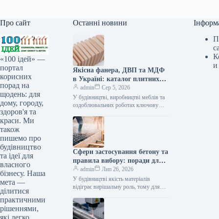
Про сайт
Останні новини
Інформ
П
с
К
«100 ідей» —
и
портал
Якісна фанера, ДВП та МДФ
корисних
в Україні: каталог плитних
порад на
матеріалів від «ВІН-ВУД»
admin
Сер 5, 2026
щодень: для
У будівництві, виробництві меблів та
дому, городу,
оздоблювальних роботах ключову
здоров'я та
роль відіграє вибір якісної деревинної
краси. Ми
сировини. Компанія «ВІН-ВУД» уже
тривалий час займається…
також
пишемо про
будівництво
Сфери застосування бетону та
та ідеї для
правила вибору: поради для
власного
приватного й промислового
admin
Лип 26, 2026
бізнесу. Наша
будівництва
У будівництві якість матеріалів
мета —
відіграє вирішальну роль, тому для
ділитися
зведення надійних об’єктів важливо
практичними
обирати перевірених виробників, таких
рішеннями,
як компанія Промбудцентр,…
які легко