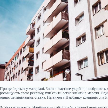
Про це йдеться у матеріалі. Значно частіше українці позбуваються
розміщують свою рекламу, їхні сайти легко знайти в мережі. Оди
однак це мінімальна ставка. На вимогу Нацбанку компанія опублі
За тією ж вимогою Нацбанку на сайті опублікували і приклад ти