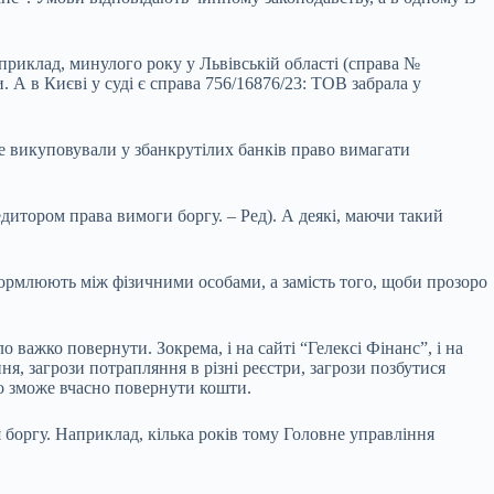
приклад, минулого року у Львівській області (справа №
. А в Києві у суді є справа 756/16876/23: ТОВ забрала у
е викуповували у збанкрутілих банків право вимагати
дитором права вимоги боргу. – Ред). А деякі, маючи такий
 оформлюють між фізичними особами, а замість того, щоби прозоро
 важко повернути. Зокрема, і на сайті “Гелексі Фінанс”, і на
я, загрози потрапляння в різні реєстри, загрози позбутися
що зможе вчасно повернути кошти.
боргу. Наприклад, кілька років тому Головне управління