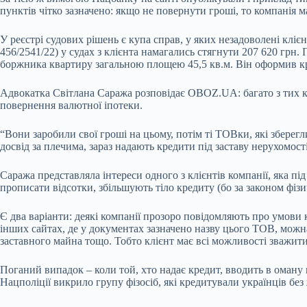
пунктів чітко зазначено: якщо не повернути гроші, то компанія м
У реєстрі судових рішень є купа справ, у яких незадоволені кл
456/2541/22) у судах з клієнта намагались стягнути 207 620 грн. 
боржника квартиру загальною площею 45,5 кв.м. Він оформив кре
Адвокатка Світлана Саража розповідає OBOZ.UA: багато з тих ко
повернення валютної іпотеки.
“Вони заробили свої гроші на цьому, потім ті ТОВки, які зберег
досвід за плечима, зараз надають кредити під заставу нерухомості
Саража представляла інтереси одного з клієнтів компанії, яка пі
прописати відсотки, збільшують тіло кредиту (бо за законом фіз
Є два варіанти: деякі компанії прозоро повідомляють про умови к
інших сайтах, де у документах зазначено назву цього ТОВ, можна 
заставного майна тощо. Тобто клієнт має всі можливості зважити
Поганий випадок – коли той, хто надає кредит, вводить в оману
Нацполіції викрило групу фізосіб, які кредитували українців без