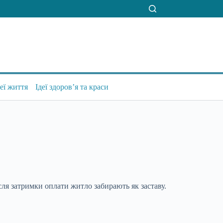
деї життя
Ідеї здоров’я та краси
ісля затримки оплати житло забирають як
заставу.