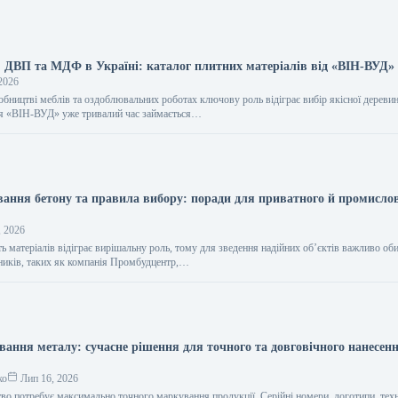
, ДВП та МДФ в Україні: каталог плитних матеріалів від «ВІН-ВУД»
2026
обництві меблів та оздоблювальних роботах ключову роль відіграє вибір якісної дереви
ія «ВІН-ВУД» уже тривалий час займається…
вання бетону та правила вибору: поради для приватного й промисло
, 2026
ть матеріалів відіграє вирішальну роль, тому для зведення надійних об’єктів важливо об
ників, таких як компанія Промбудцентр,…
вання металу: сучасне рішення для точного та довговічного нанесен
ко
Лип 16, 2026
во потребує максимально точного маркування продукції. Серійні номери, логотипи, техн