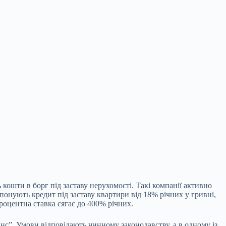
 кошти в борг під заставу нерухомості. Такі компанії активно
понують кредит під заставу квартири від 18% річних у гривні,
роцентна ставка сягає до 400% річних.
нс”. Умови відповідають чинному законодавству, а в одному із