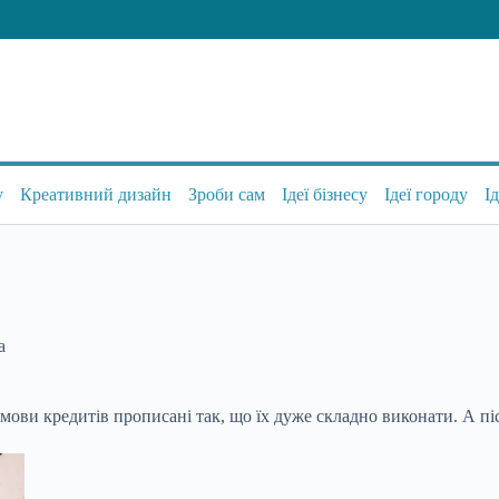
у
Креативний дизайн
Зроби сам
Ідеї бізнесу
Ідеї городу
І
а
умови кредитів прописані так, що їх дуже складно виконати. А п