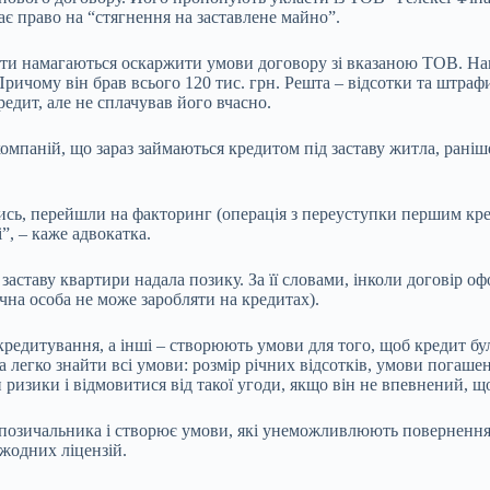
ає право на “стягнення на заставлене майно”.
ієнти намагаються оскаржити умови договору зі вказаною ТОВ. На
Причому він брав всього 120 тис. грн. Решта – відсотки та штрафи
дит, але не сплачував його вчасно.
мпаній, що зараз займаються кредитом під заставу житла, раніш
лись, перейшли на факторинг (операція з переуступки першим кре
”, – каже адвокатка.
д заставу квартири надала позику. За її словами, інколи договір
ична особа не може заробляти на кредитах).
редитування, а інші – створюють умови для того, щоб кредит було
легко знайти всі умови: розмір річних відсотків, умови погашенн
 ризики і відмовитися від такої угоди, якщо він не впевнений, 
 позичальника і створює умови, які унеможливлюють повернення 
 жодних ліцензій.