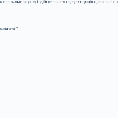
невиконання угод і здійснювалася перереєстрація права власнос
позначені
*