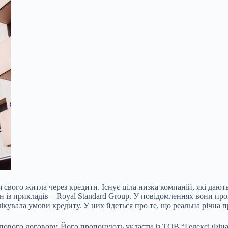
 свого житла через кредити. Існує ціла низка компаній, які дають
н із прикладів – Royal Standard Group. У повідомленнях вони про
кувала умови кредиту. У них йдеться про те, що реальна річна п
пового договору. Його пропонують укласти із ТОВ “Гелексі Фіна