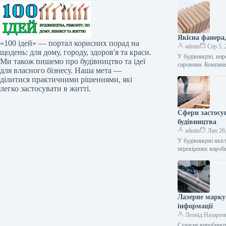
Якісна фанера
«100 ідей» — портал корисних порад на
admin
Сер 5, 
щодень: для дому, городу, здоров'я та краси.
У будівництві, вир
Ми також пишемо про будівництво та ідеї
сировини. Компан
для власного бізнесу. Наша мета —
ділитися практичними рішеннями, які
легко застосувати в житті.
Сфери застосу
будівництва
admin
Лип 26
У будівництві якіс
перевірених вироб
Лазерне марку
інформації
Леонід Назарен
Сучасне виробницт