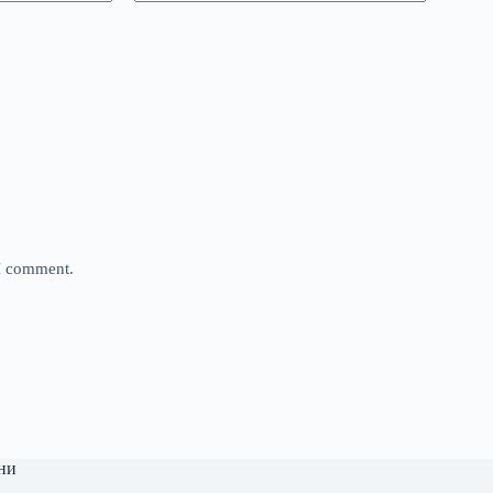
 I comment.
ни