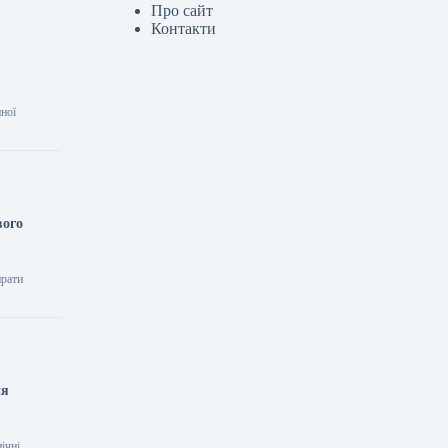
Про сайт
Контакти
нної
вого
ирати
ня
ічні