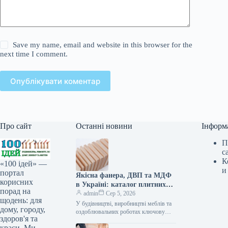
Save my name, email and website in this browser for the
next time I comment.
Опублікувати коментар
Про сайт
Останні новини
Інформ
П
с
К
«100 ідей» —
и
портал
Якісна фанера, ДВП та МДФ
корисних
в Україні: каталог плитних
порад на
матеріалів від «ВІН-ВУД»
admin
Сер 5, 2026
щодень: для
У будівництві, виробництві меблів та
дому, городу,
оздоблювальних роботах ключову
здоров'я та
роль відіграє вибір якісної деревинної
краси. Ми