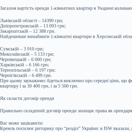
Загалом вартість оренди 1-кімнатних квартир в Укарині коливают
Львівській області – 14390 грн;
Дніпропетровській – 13 093 грн;
Закарпатській – 12 388 грн.
Найдешевше винаймати 1-кімнатні квартири в Херсонській област
Сумській – 3 910 грн;
Миколаївській – 5 133 грн;
Чернівецькій – 6 000 грн;
Харківській – 6 166 грн;
Тернопільській – 6 197 грн;
Чернігівській – 6 499 грн.
При цьому зауважимо: йдеться виключно про середні ціни, що фо
квартиру і за 30 400 грн, і за 5 500 грн.
Як скласти договір оренди
Правильно складений договір оренди захищає права як орендаря, 
Вас може зацікавити:
Кремль посилює риторику про “розділ” України: в ISW вказали, 