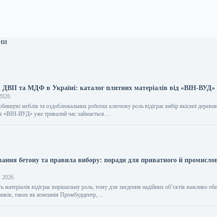
ни
, ДВП та МДФ в Україні: каталог плитних матеріалів від «ВІН-ВУД»
2026
обництві меблів та оздоблювальних роботах ключову роль відіграє вибір якісної дереви
ія «ВІН-ВУД» уже тривалий час займається…
вання бетону та правила вибору: поради для приватного й промисло
, 2026
ть матеріалів відіграє вирішальну роль, тому для зведення надійних об’єктів важливо об
ників, таких як компанія Промбудцентр,…