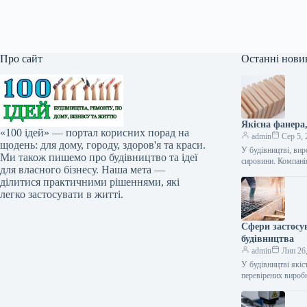
Про сайт
Останні нови
Якісна фанера
«100 ідей» — портал корисних порад на
admin
Сер 5, 
щодень: для дому, городу, здоров'я та краси.
У будівництві, вир
Ми також пишемо про будівництво та ідеї
сировини. Компан
для власного бізнесу. Наша мета —
ділитися практичними рішеннями, які
легко застосувати в житті.
Сфери застосу
будівництва
admin
Лип 26
У будівництві якіс
перевірених вироб