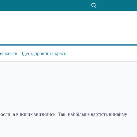
деї життя
Ідеї здоров’я та краси
росли, а в інших знизились. Так, найбільше
вартість винайму