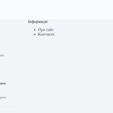
Інформація
Про сайт
Контакти
нної
вого
ирати