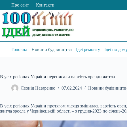
Перейти
Про сайт
Контакти
до
вмісту
Головна
Новини будівництва
Ідеї ремонту
Ідеї по дом
В усіх регіонах України переписали вартість оренди житла
Леонід Назаренко
07.02.2024
Новини будівництв
В усіх регіонах України протягом місяця змінилась вартість оре
житла зросла у Чернівецькій області – з грудня-2023 по січень-2