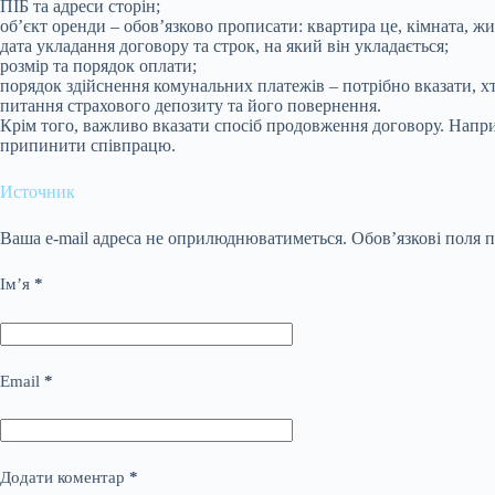
ПІБ та адреси сторін;
об’єкт оренди – обов’язково прописати: квартира це, кімната, ж
дата укладання договору та строк, на який він укладається;
розмір та порядок оплати;
порядок здійснення комунальних платежів – потрібно вказати, хто
питання страхового депозиту та його повернення.
Крім того, важливо вказати спосіб продовження договору. Напри
припинити співпрацю.
Источник
Ваша e-mail адреса не оприлюднюватиметься.
Обов’язкові поля 
Ім’я
*
Email
*
Додати коментар
*