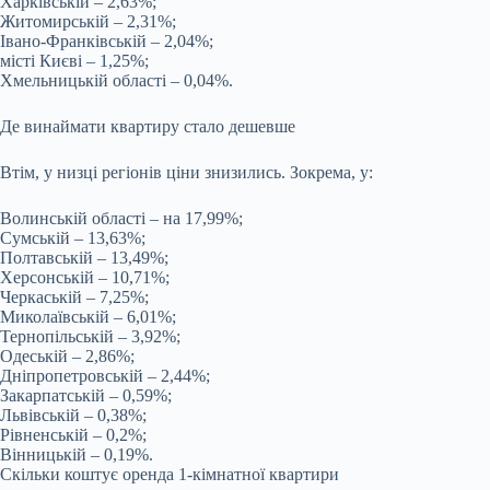
Харківській – 2,63%;
Житомирській – 2,31%;
Івано-Франківській – 2,04%;
місті Києві – 1,25%;
Хмельницькій області – 0,04%.
Де винаймати квартиру стало дешевше
Втім, у низці регіонів ціни знизились. Зокрема, у:
Волинській області – на 17,99%;
Сумській – 13,63%;
Полтавській – 13,49%;
Херсонській – 10,71%;
Черкаській – 7,25%;
Миколаївській – 6,01%;
Тернопільській – 3,92%;
Одеській – 2,86%;
Дніпропетровській – 2,44%;
Закарпатській – 0,59%;
Львівській – 0,38%;
Рівненській – 0,2%;
Вінницькій – 0,19%.
Скільки коштує оренда 1-кімнатної квартири