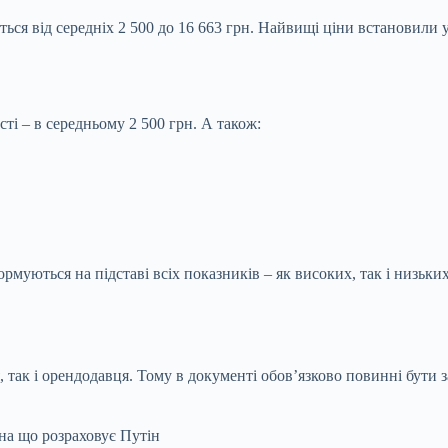
ься від середніх 2 500 до 16 663 грн. Найвищі ціни встановили у
і – в середньому 2 500 грн. А також:
рмуються на підставі всіх показників – як високих, так і низьк
так і орендодавця. Тому в документі обов’язково повинні бути з
на що розраховує Путін