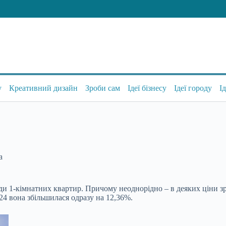
у
Креативний дизайн
Зроби сам
Ідеї бізнесу
Ідеї городу
І
а
нди 1-кімнатних квартир. Причому неоднорідно – в деяких ціни з
024 вона збільшилася одразу на 12,36%.