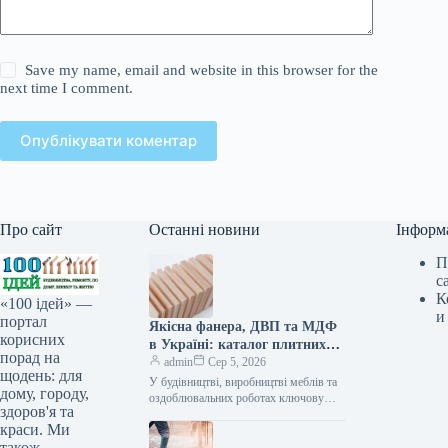
Save my name, email and website in this browser for the
next time I comment.
Опублікувати коментар
Про сайт
Останні новини
Інформ
П
с
К
«100 ідей» —
и
портал
Якісна фанера, ДВП та МДФ
корисних
в Україні: каталог плитних
порад на
матеріалів від «ВІН-ВУД»
admin
Сер 5, 2026
щодень: для
У будівництві, виробництві меблів та
дому, городу,
оздоблювальних роботах ключову
здоров'я та
роль відіграє вибір якісної деревинної
краси. Ми
сировини. Компанія «ВІН-ВУД» уже
тривалий час займається…
також