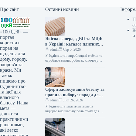
Про сайт
Останні новини
Інформ
П
с
К
«100 ідей» —
и
портал
Якісна фанера, ДВП та МДФ
корисних
в Україні: каталог плитних
порад на
матеріалів від «ВІН-ВУД»
admin
Сер 5, 2026
щодень: для
У будівництві, виробництві меблів та
дому, городу,
оздоблювальних роботах ключову
здоров'я та
роль відіграє вибір якісної деревинної
краси. Ми
сировини. Компанія «ВІН-ВУД» уже
тривалий час займається…
також
пишемо про
будівництво
Сфери застосування бетону та
та ідеї для
правила вибору: поради для
власного
приватного й промислового
admin
Лип 26, 2026
бізнесу. Наша
будівництва
У будівництві якість матеріалів
мета —
відіграє вирішальну роль, тому для
ділитися
зведення надійних об’єктів важливо
практичними
обирати перевірених виробників, таких
рішеннями,
як компанія Промбудцентр,…
які легко
застосувати в