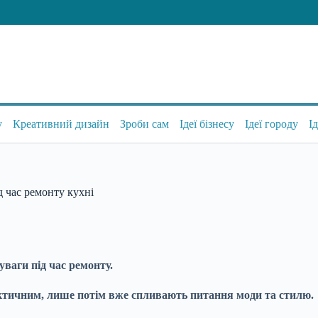
у
Креативний дизайн
Зроби сам
Ідеї бізнесу
Ідеї городу
І
д час ремонту кухні
ваги під час ремонту.
актичним, лише потім вже спливають питання моди та стилю.