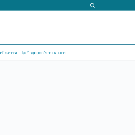
деї життя
Ідеї здоров’я та краси