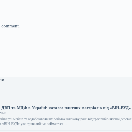
 I comment.
ни
, ДВП та МДФ в Україні: каталог плитних матеріалів від «ВІН-ВУД»
2026
обництві меблів та оздоблювальних роботах ключову роль відіграє вибір якісної дереви
ія «ВІН-ВУД» уже тривалий час займається…