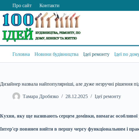
Перейти
Про сайт
Контакти
до
вмісту
Головна
Новини будівництва
Ідеї ремонту
Ідеї по дом
Дизайнер назвала найпопулярніші, але дуже незручні рішення пі
Тамара Дробязко
28.12.2025
Ідеї ремонту
Кухня, яку ще називають серцем домівки, вимагає особливої у
Інтер'єр повинен вийти в першу чергу функціональним і пр