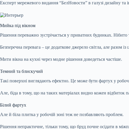
Експерт мережевого видання “БелНовости” в галузі дизайну та ін
Мийка під вікном
Рішення переважно зустрічається у приватних будинках. Нібито
Безперечна перевага – це додаткове джерело світла, але разом і
Мити вікна на кухні через модне рішення доведеться частіше.
Темний та блискучий
Такі поверхні виглядають ефектно. Це може бути фартух у робочій
Але, біда в тому, що на таких матеріалах видно кожен відбиток п
Білий фартух
Але й біла плитка у робочій зоні теж не позбавляють проблем.
Рішення непрактичне, тільки тому, що бруд почне осідати в між