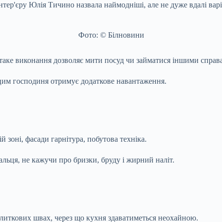
тер'єру Юлія Тичино назвала наймодніші, але не дуже вдалі варі
Фото: © Білновини
 таке виконання дозволяє мити посуд чи займатися іншими справ
з цим господиня отримує додаткове навантаження.
 зоні, фасади гарнітура, побутова техніка.
альця, не кажучи про бризки, бруду і жирний наліт.
плиткових швах, через що кухня здаватиметься неохайною.