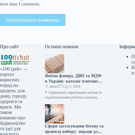
next time I comment.
Опублікувати коментар
Про сайт
Останні новини
Інформ
П
с
К
«100 ідей» —
и
портал
Якісна фанера, ДВП та МДФ
корисних
в Україні: каталог плитних
порад на
матеріалів від «ВІН-ВУД»
admin
Сер 5, 2026
щодень: для
У будівництві, виробництві меблів та
дому, городу,
оздоблювальних роботах ключову
здоров'я та
роль відіграє вибір якісної деревинної
краси. Ми
сировини. Компанія «ВІН-ВУД» уже
тривалий час займається…
також
пишемо про
будівництво
Сфери застосування бетону та
та ідеї для
правила вибору: поради для
власного