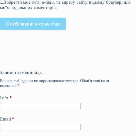
Зберегти моє ім’я, e-mail, та адресу сайту в цьому браузері для
моїх подальших коментарів.
Опублікувати коментар
Залишити відповідь
Ваша e-mail адреса не оприлюднюватиметься.
Обов’язкові поля
позначені
*
Ім’я
*
Email
*