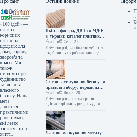
Про сайт
Останні новини
Інформ
П
с
К
«100 ідей» —
и
портал
Якісна фанера, ДВП та МДФ
корисних
в Україні: каталог плитних
порад на
матеріалів від «ВІН-ВУД»
admin
Сер 5, 2026
щодень: для
У будівництві, виробництві меблів та
дому, городу,
оздоблювальних роботах ключову
здоров'я та
роль відіграє вибір якісної деревинної
краси. Ми
сировини. Компанія «ВІН-ВУД» уже
тривалий час займається…
також
пишемо про
будівництво
Сфери застосування бетону та
та ідеї для
правила вибору: поради для
власного
приватного й промислового
admin
Лип 26, 2026
бізнесу. Наша
будівництва
У будівництві якість матеріалів
мета —
відіграє вирішальну роль, тому для
ділитися
зведення надійних об’єктів важливо
практичними
обирати перевірених виробників, таких
рішеннями,
як компанія Промбудцентр,…
які легко
застосувати в
Лазерне маркування металу:
житті.