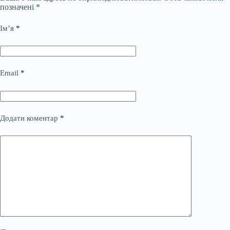
позначені
*
Ім’я
*
Email
*
Додати коментар
*