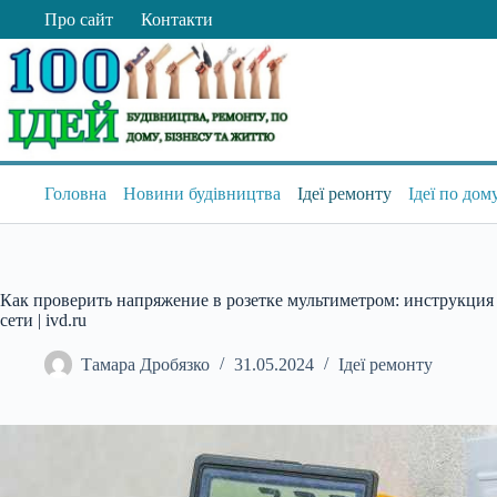
Перейти
Про сайт
Контакти
до
вмісту
Головна
Новини будівництва
Ідеї ремонту
Ідеї по дом
Как проверить напряжение в розетке мультиметром: инструкция
сети | ivd.ru
Тамара Дробязко
31.05.2024
Ідеї ремонту