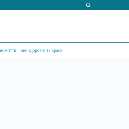
деї життя
Ідеї здоров’я та краси