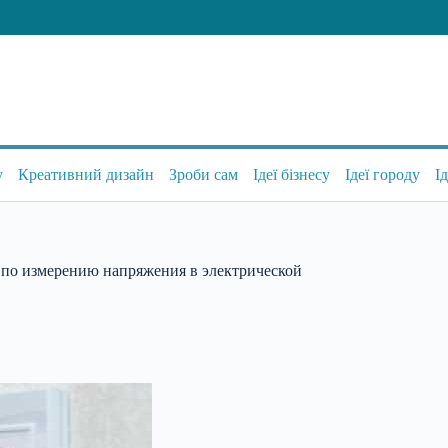
у
Креативний дизайн
Зроби сам
Ідеї бізнесу
Ідеї городу
І
 по измерению напряжения в электрической