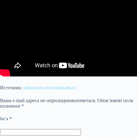
Источник:
sdelaysam-svoimirukami.ru
Ваша e-mail адреса не оприлюднюватиметься.
Обов’язкові поля
позначені
*
Ім’я
*