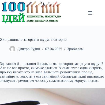
Перейти
до
вмісту
Як правильно загортати шуруп повторно
Дмитро Рудик
07.04.2025
Зроби сам
Здавалося б – питання банальне: як повторно загорнути шуруп?
Але не все просто, як може здатися. А саме, тут є одна хитрість,
про яку багато хто не знає. Більшість ремонтників про це,
звичайно ж, знають, а ось звичайний обиватель, який випадково
зіткнувся з ремонтом чогось у пластмасовому корпусі, немає.