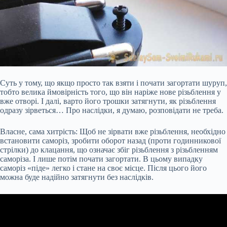
Суть у тому, що якщо просто так взяти і почати загортати шуруп,
тобто велика ймовірність того, що він наріже нове різьблення у
вже отворі. І далі, варто
його трошки затягнути, як різьблення
одразу зірветься… Про наслідки, я думаю, розповідати не треба.
Власне, сама хитрість: Щоб не зірвати вже різьблення, необхідно
встановити саморіз, зробити оборот назад (проти годинникової
стрілки) до клацання, що означає збіг різьблення з різьбленням
саморіза. І лише потім почати загортати. В цьому випадку
саморіз «піде» легко і стане на своє місце. Після цього його
можна буде надійно затягнути без наслідків.