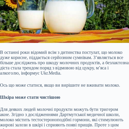
В останні роки відомий всім з дитинства постулат, що молоко
дуже корисне, піддається серйозним сумнівам. З’являється все
більше досліджень про шкоду молочних продуктів, а безлактозна
дієта стала трендом поряд з відмовою від цукру, м’яса і
алкоголю, інформує Ukr.Media.
Ось що може статися, якщо ви вирішите не вживати молоко.
Шкіра може стати чистішою
Для деяких людей молочні продукти можуть бути тригером
акне. Згідно з дослідженнями Дартмутської медичної школи,
молоко містить
тестостероноподібні гормони, які стимулюють
жирові залози в шкірі і сприяють появі прищів. Проте з цим