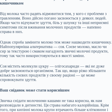
кишечником
Від молока часто радять відмовитися тим, у кого є проблеми з
травленням. Воно дійсно погано засвоюється у деяких людей.
Якщо часто відчуваєте здуття, біль у шлунку та інші неприємні
симптоми після вживання молочних продуктів — напевно
справа в них.
Однак спроба замінити молоко теж може нашкодити кишечнику.
Найпопулярніша альтернатива — соя. Соєве молоко, масло чи
сир за текстурою і смаком нагадують звичні молочні продукти,
тому так часто використовуються в якості заміни.
Соя містить молекули цукру — олігосахариди — які не дуже
добре засвоюються організмом. Так що, якщо різко збільшити
кількість соєвих продуктів у своєму раціоні — це може
спровокувати здуття.
Ваш сніданок може стати кориснішим
Звичка снідати молочними кашами не така корисна, як нам
розповідали в дитинстві. Ця страва набагато калорійніша. Крім
того, при кипінні молока крупи втрачають більше клітковини і