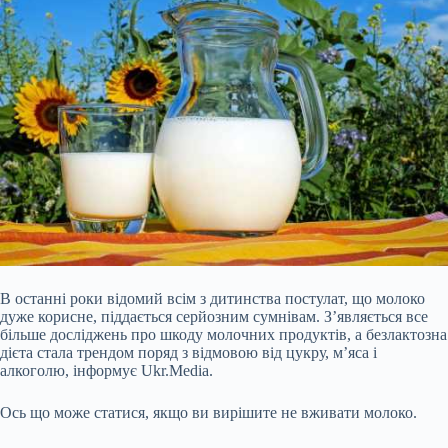
В останні роки відомий всім з дитинства постулат, що молоко
дуже корисне, піддається серйозним сумнівам. З’являється все
більше досліджень про шкоду молочних продуктів, а безлактозна
дієта стала трендом поряд з відмовою від цукру, м’яса і
алкоголю, інформує Ukr.Media.
Ось що може статися, якщо ви вирішите не вживати молоко.