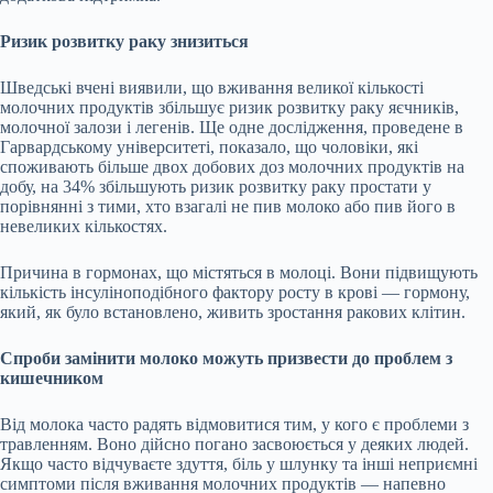
Ризик розвитку раку знизиться
Шведські вчені виявили, що вживання великої кількості
молочних продуктів збільшує ризик розвитку раку яєчників,
молочної залози і легенів. Ще одне дослідження, проведене в
Гарвардському університеті, показало, що чоловіки, які
споживають більше двох добових доз молочних продуктів на
добу, на 34% збільшують ризик розвитку раку простати у
порівнянні з тими, хто взагалі не пив молоко або пив його в
невеликих кількостях.
Причина в гормонах, що містяться в молоці. Вони підвищують
кількість інсуліноподібного фактору росту в крові — гормону,
який, як було встановлено, живить зростання ракових клітин.
Спроби замінити молоко можуть призвести до проблем з
кишечником
Від молока часто радять відмовитися тим, у кого є проблеми з
травленням. Воно дійсно погано засвоюється у деяких людей.
Якщо часто відчуваєте здуття, біль у шлунку та інші неприємні
симптоми після вживання молочних продуктів — напевно