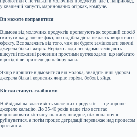
пробіотики є не тільки в молочних продуктах, але і, наприклад,
у квашеній капусті, маринованих огірках, комбуче.
Ви можете поправитися
Відмова від молочних продуктів пропагують як хороший спосіб
скинути вагу, але не факт, що подібна дієта не дасть зворотного
ефекту. Все залежить від того, чим ви будете замінювати звичні
джерела білка і жирів. Нерідко люди несвідомо заміщають
відсутні поживні речовини простими вуглеводами, що набагато
вірогідніше призведе до набору ваги.
Якщо вирішите відмовитися від молока, знайдіть інші здорові
джерела білка і корисних жирів: горіхи, бобові, яйця.
Кістки стануть слабшими
Найвідоміша властивість молочних продуктів — це хороше
джерело кальцію. До 35-40 років наше тіло встигає
відновлювати кісткову тканину швидше, ніж вона почне
руйнуватися, а потім процес деградації переважає над процесом
зростання.