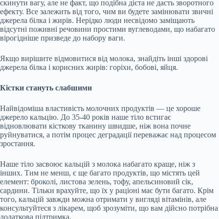
скинути вагу, але не факт, що подібна дієта не дасть зворотного
ефекту. Все залежить від того, чим ви будете замінювати звичні
джерела білка і жирів. Нерідко люди несвідомо заміщають
відсутні поживні речовини простими вуглеводами, що набагато
вірогідніше призведе до набору ваги.
Якщо вирішите відмовитися від молока, знайдіть інші здорові
джерела білка і корисних жирів: горіхи, бобові, яйця.
Кістки стануть слабшими
Найвідоміша властивість молочних продуктів — це хороше
джерело кальцію. До 35-40 років наше тіло встигає
відновлювати кісткову тканину швидше, ніж вона почне
руйнуватися, а потім процес деградації переважає над процесом
зростання.
Наше тіло засвоює кальцій з молока набагато краще, ніж з
інших. Тим не менш, є ще багато продуктів, що містять цей
елемент: броколі, листова зелень, тофу, апельсиновий сік,
сардини. Тільки врахуйте, що їх у раціоні має бути багато. Крім
того, кальцій завжди можна отримати у вигляді вітамінів, але
консультуйтеся з лікарем, щоб зрозуміти, що вам дійсно потрібна
додаткова підтримка.