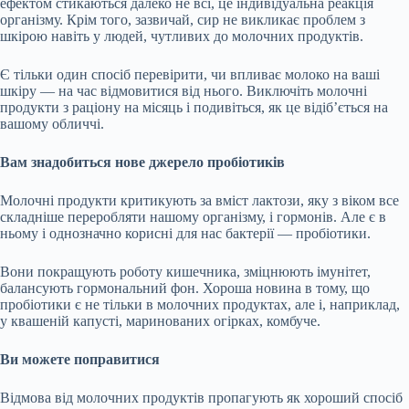
ефектом стикаються далеко не всі, це індивідуальна реакція
організму. Крім того, зазвичай, сир не викликає проблем з
шкірою навіть у людей, чутливих до молочних продуктів.
Є тільки один спосіб перевірити, чи впливає молоко на ваші
шкіру — на час відмовитися від нього. Виключіть молочні
продукти з раціону на місяць і подивіться, як це відіб’ється на
вашому обличчі.
Вам знадобиться нове джерело пробіотиків
Молочні продукти критикують за вміст лактози, яку з віком все
складніше переробляти нашому організму, і гормонів. Але є в
ньому і однозначно корисні для нас бактерії — пробіотики.
Вони покращують роботу кишечника, зміцнюють імунітет,
балансують гормональний фон. Хороша новина в тому, що
пробіотики є не тільки в молочних продуктах, але і, наприклад,
у квашеній капусті, маринованих огірках, комбуче.
Ви можете поправитися
Відмова від молочних продуктів пропагують як хороший спосіб