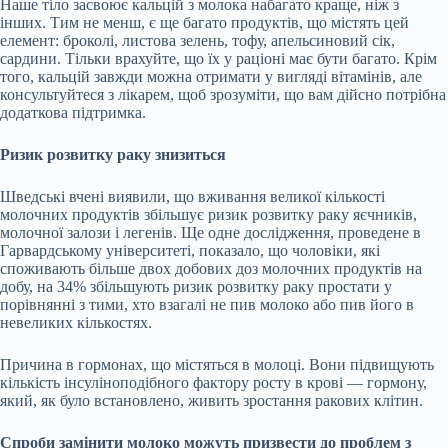
Наше тіло засвоює кальцій з молока набагато краще, ніж з
інших. Тим не менш, є ще багато продуктів, що містять цей
елемент: броколі, листова зелень, тофу, апельсиновий сік,
сардини. Тільки врахуйте, що їх у раціоні має бути багато. Крім
того, кальцій завжди можна отримати у вигляді вітамінів, але
консультуйтеся з лікарем, щоб зрозуміти, що вам дійсно потрібна
додаткова підтримка.
Ризик розвитку раку знизиться
Шведські вчені виявили, що вживання великої кількості
молочних продуктів збільшує ризик розвитку раку яєчників,
молочної залози і легенів. Ще одне дослідження, проведене в
Гарвардському університеті, показало, що чоловіки, які
споживають більше двох добових доз молочних продуктів на
добу, на 34% збільшують ризик розвитку раку простати у
порівнянні з тими, хто взагалі не пив молоко або пив його в
невеликих кількостях.
Причина в гормонах, що містяться в молоці. Вони підвищують
кількість інсуліноподібного фактору росту в крові — гормону,
який, як було встановлено, живить зростання ракових клітин.
Спроби замінити молоко можуть призвести до проблем з