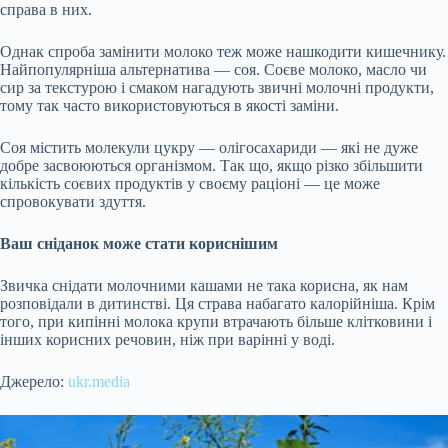
справа в них.
Однак спроба замінити молоко теж може нашкодити кишечнику.
Найпопулярніша альтернатива — соя. Соєве молоко, масло чи
сир за текстурою і смаком нагадують звичні молочні продукти,
тому так часто використовуються в якості заміни.
Соя містить молекули цукру — олігосахариди — які не дуже
добре засвоюються організмом. Так що, якщо різко збільшити
кількість соєвих продуктів у своєму раціоні — це може
спровокувати здуття.
Ваш сніданок може стати кориснішим
Звичка снідати молочними кашами не така корисна, як нам
розповідали в дитинстві. Ця страва набагато калорійніша. Крім
того, при кипінні молока крупи втрачають більше клітковини і
інших корисних речовин, ніж при варінні у воді.
Джерело:
ukr.media