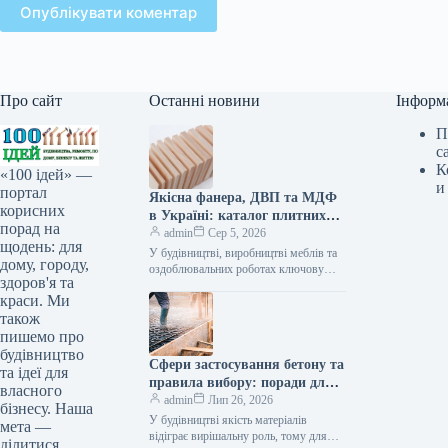
Опублікувати коментар
Про сайт
Останні новини
Інформ
П
с
К
«100 ідей» —
и
портал
Якісна фанера, ДВП та МДФ
корисних
в Україні: каталог плитних
порад на
матеріалів від «ВІН-ВУД»
admin
Сер 5, 2026
щодень: для
У будівництві, виробництві меблів та
дому, городу,
оздоблювальних роботах ключову
здоров'я та
роль відіграє вибір якісної деревинної
краси. Ми
сировини. Компанія «ВІН-ВУД» уже
тривалий час займається…
також
пишемо про
будівництво
Сфери застосування бетону та
та ідеї для
правила вибору: поради для
власного
приватного й промислового
admin
Лип 26, 2026
бізнесу. Наша
будівництва
У будівництві якість матеріалів
мета —
відіграє вирішальну роль, тому для
ділитися