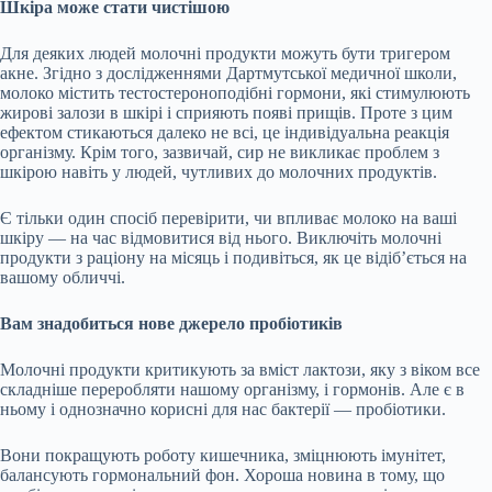
Шкіра може стати чистішою
Для деяких людей молочні продукти можуть бути тригером
акне. Згідно з дослідженнями Дартмутської медичної школи,
молоко містить
тестостероноподібні гормони, які стимулюють
жирові залози в шкірі і сприяють появі прищів. Проте з цим
ефектом стикаються далеко не всі, це індивідуальна реакція
організму. Крім того, зазвичай, сир не викликає проблем з
шкірою навіть у людей, чутливих до молочних продуктів.
Є тільки один спосіб перевірити, чи впливає молоко на ваші
шкіру — на час відмовитися від нього. Виключіть молочні
продукти з раціону на місяць і подивіться, як це відіб’ється на
вашому обличчі.
Вам знадобиться нове джерело пробіотиків
Молочні продукти критикують за вміст лактози, яку з віком все
складніше переробляти нашому організму, і гормонів. Але є в
ньому і однозначно корисні для нас бактерії — пробіотики.
Вони покращують роботу кишечника, зміцнюють імунітет,
балансують гормональний фон. Хороша новина в тому, що