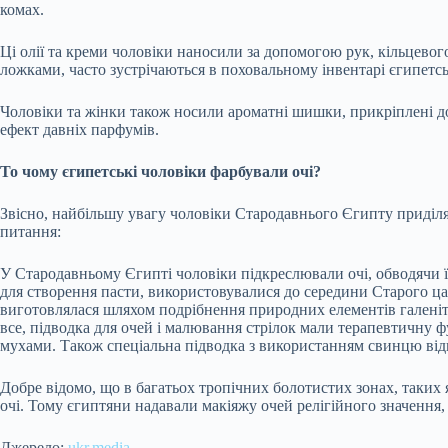
комах.
Ці олії та креми чоловіки наносили за допомогою рук, кільцевого
ложками, часто зустрічаються в поховальному інвентарі єгипетськ
Чоловіки та жінки також носили ароматні шишки, прикріплені до
ефект давніх парфумів.
То чому єгипетські чоловіки фарбували очі?
Звісно, найбільшу увагу чоловіки Стародавнього Єгипту приділя
питання:
У Стародавньому Єгипті чоловіки підкреслювали очі, обводячи ї
для створення пасти, використовувалися до середини Старого ца
виготовлялася шляхом подрібнення природних елементів галеніту,
все, підводка для очей і малювання стрілок мали терапевтичну 
мухами. Також спеціальна підводка з використанням свинцю відв
Добре відомо, що в багатьох тропічних болотистих зонах, таких 
очі. Тому єгиптяни надавали макіяжу очей релігійного значення,
Джерело:
ukr.media