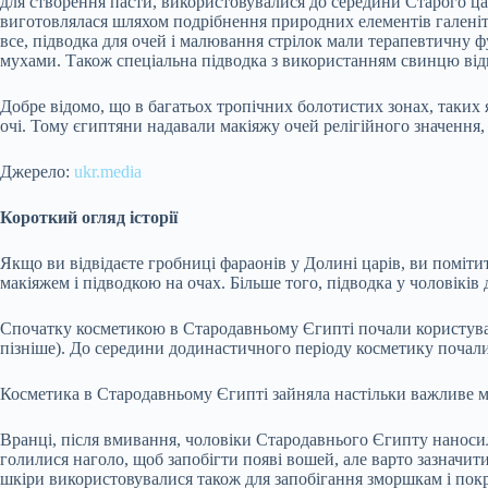
для створення пасти, використовувалися до середини Старого ца
виготовлялася шляхом подрібнення природних елементів галеніту,
все, підводка для очей і малювання стрілок мали терапевтичну 
мухами. Також спеціальна підводка з використанням свинцю відв
Добре відомо, що в багатьох тропічних болотистих зонах, таких 
очі. Тому єгиптяни надавали макіяжу очей релігійного значення,
Джерело:
ukr.media
Короткий огляд історії
Якщо ви відвідаєте гробниці фараонів у Долині царів, ви поміти
макіяжем і підводкою на очах. Більше того, підводка у чоловікі
Спочатку косметикою в Стародавньому Єгипті почали користуват
пізніше). До середини додинастичного періоду косметику почали
Косметика в Стародавньому Єгипті зайняла настільки важливе міс
Вранці, після вмивання, чоловіки Стародавнього Єгипту нанос
голилися наголо, щоб запобігти появі вошей, але варто зазначити
шкіри використовувалися також для запобігання зморшкам і покр