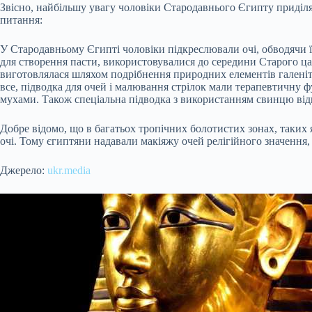
Звісно, найбільшу увагу чоловіки Стародавнього Єгипту приділя
питання:
У Стародавньому Єгипті чоловіки підкреслювали очі, обводячи ї
для створення пасти, використовувалися до середини Старого ца
виготовлялася шляхом подрібнення природних елементів галеніту,
все, підводка для очей і малювання стрілок мали терапевтичну 
мухами. Також спеціальна підводка з використанням свинцю відв
Добре відомо, що в багатьох тропічних болотистих зонах, таких 
очі. Тому єгиптяни надавали макіяжу очей релігійного значення,
Джерело:
ukr.media