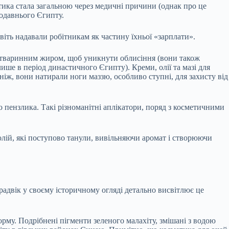
тика стала загальною через медичні причини (однак про це
родавнього Єгипту.
віть надавали робітникам як частину їхньої «зарплати».
у тваринним жиром, щоб уникнути облисіння (вони також
лише в період династичного Єгипту). Креми, олії та мазі для
іж, вони натирали ноги маззю, особливо ступні, для захисту від
о пензлика. Такі різноманітні аплікатори, поряд з косметичними
лій, які поступово танули, вивільняючи аромат і створюючи
адвік у своєму історичному огляді детально висвітлює це
рму. Подрібнені пігменти зеленого малахіту, змішані з водою