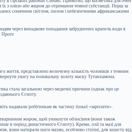
ніту в гірських районах Синаю. Примітно, що косметика для очей
 їх з олією або жиром до отримання темної субстанції. Перш за
ликаних сонячним світлом, пилом і небезпечними африканськими
я людям через випадкове попадання забруднених крапель води в
. Проте
го життя, представлено величезну кількість чоловіків з темним
 звернути увагу на поховальну золоту маску Тутанхамона.
тика стала загальною через медичні причини (однак про це
родавнього Єгипту.
віть надавали робітникам як частину їхньої «зарплати».
у тваринним жиром, щоб уникнути облисіння (вони також
лише в період династичного Єгипту). Креми, олії та мазі для
іж, вони натирали ноги маззю, особливо ступні, для захисту від