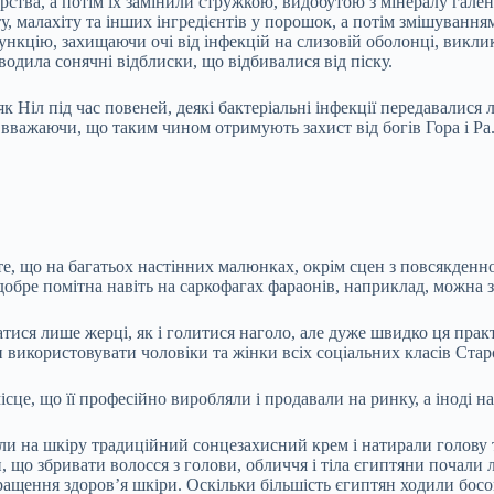
рства, а потім їх замінили стружкою, видобутою з мінералу гале
 малахіту та інших інгредієнтів у порошок, а потім змішуванням
функцію, захищаючи очі від інфекцій на слизовій оболонці, вик
одила сонячні відблиски, що відбивалися від піску.
як Ніл під час повеней, деякі бактеріальні інфекції передавалис
 вважаючи, що таким чином отримують захист від богів Гора і Ра
те, що на багатьох настінних малюнках, окрім сцен з повсякденно
в добре помітна навіть на саркофагах фараонів, наприклад, можна
ися лише жерці, як і голитися наголо, але дуже швидко ця прак
 використовувати чоловіки та жінки всіх соціальних класів Ста
це, що її професійно виробляли і продавали на ринку, а іноді на
или на шкіру традиційний сонцезахисний крем і натирали голов
, що збривати волосся з голови, обличчя і тіла єгиптяни почали 
ащення здоров’я шкіри. Оскільки більшість єгиптян ходили босон