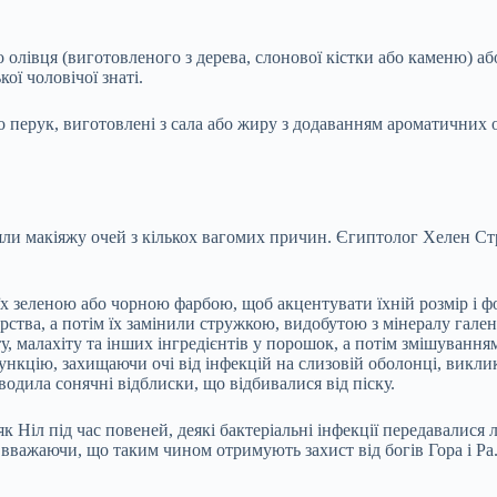
 олівця (виготовленого з дерева, слонової кістки або каменю) аб
ої чоловічої знаті.
 перук, виготовлені з сала або жиру з додаванням ароматичних о
ли макіяжу очей з кількох вагомих причин. Єгиптолог Хелен Стр
х зеленою або чорною фарбою, щоб акцентувати їхній розмір і фо
рства, а потім їх замінили стружкою, видобутою з мінералу гале
 малахіту та інших інгредієнтів у порошок, а потім змішуванням
функцію, захищаючи очі від інфекцій на слизовій оболонці, вик
одила сонячні відблиски, що відбивалися від піску.
як Ніл під час повеней, деякі бактеріальні інфекції передавалис
 вважаючи, що таким чином отримують захист від богів Гора і Ра