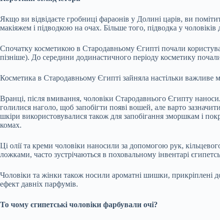
Якщо ви відвідаєте гробниці фараонів у Долині царів, ви поміти
макіяжем і підводкою на очах. Більше того, підводка у чоловікі
Спочатку косметикою в Стародавньому Єгипті почали користуват
пізніше). До середини додинастичного періоду косметику почали
Косметика в Стародавньому Єгипті зайняла настільки важливе міс
Вранці, після вмивання, чоловіки Стародавнього Єгипту нанос
голилися наголо, щоб запобігти появі вошей, але варто зазначити
шкіри використовувалися також для запобігання зморшкам і покр
комах.
Ці олії та креми чоловіки наносили за допомогою рук, кільцевого
ложками, часто зустрічаються в поховальному інвентарі єгипетськ
Чоловіки та жінки також носили ароматні шишки, прикріплені до
ефект давніх парфумів.
То чому єгипетські чоловіки фарбували очі?