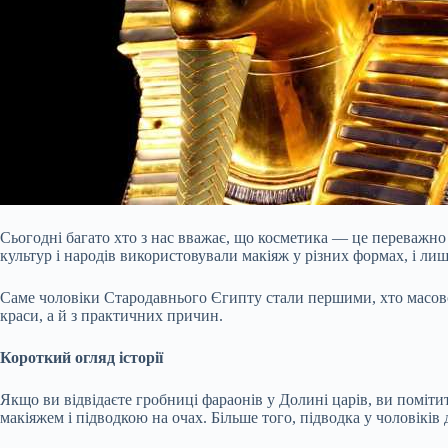
Сьогодні багато хто з нас вважає, що косметика — це переважно 
культур і народів використовували макіяж у різних формах, і ли
Саме чоловіки Стародавнього Єгипту стали першими, хто масово
краси, а й з практичних причин.
Короткий огляд історії
Якщо ви відвідаєте гробниці фараонів у Долині царів, ви поміти
макіяжем і підводкою на очах. Більше того, підводка у чоловікі