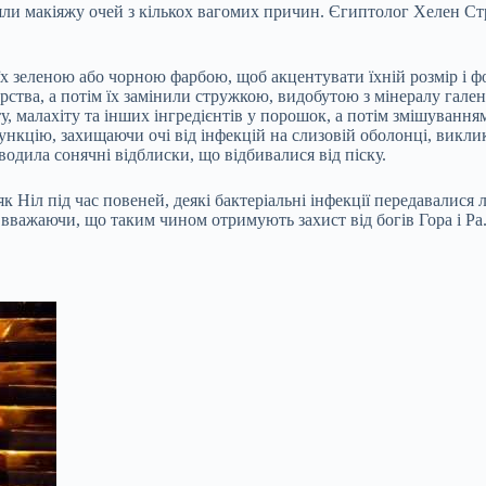
ли макіяжу очей з кількох вагомих причин. Єгиптолог Хелен Стр
х зеленою або чорною фарбою, щоб акцентувати їхній розмір і фо
рства, а потім їх замінили стружкою, видобутою з мінералу гале
 малахіту та інших інгредієнтів у порошок, а потім змішуванням
функцію, захищаючи очі від інфекцій на слизовій оболонці, вик
одила сонячні відблиски, що відбивалися від піску.
як Ніл під час повеней, деякі бактеріальні інфекції передавалис
 вважаючи, що таким чином отримують захист від богів Гора і Ра