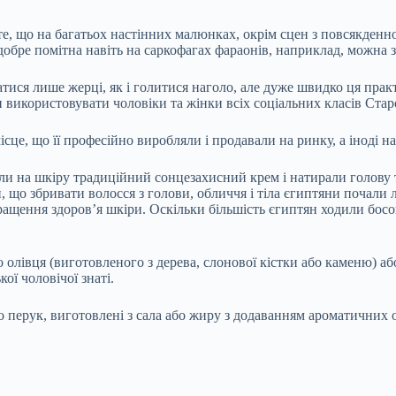
те, що на багатьох настінних малюнках, окрім сцен з повсякденно
в добре помітна навіть на саркофагах фараонів, наприклад, можна
ися лише жерці, як і голитися наголо, але дуже швидко ця прак
 використовувати чоловіки та жінки всіх соціальних класів Ста
це, що її професійно виробляли і продавали на ринку, а іноді на
или на шкіру традиційний сонцезахисний крем і натирали голов
, що збривати волосся з голови, обличчя і тіла єгиптяни почали 
ащення здоров’я шкіри. Оскільки більшість єгиптян ходили босон
 олівця (виготовленого з дерева, слонової кістки або каменю) аб
ої чоловічої знаті.
 перук, виготовлені з сала або жиру з додаванням ароматичних о