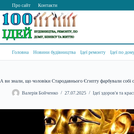
Перейти
Про сайт
Контакти
до
вмісту
Головна
Новини будівництва
Ідеї ремонту
Ідеї по дом
А ви знали, що чоловіки Стародавнього Єгипту фарбували собі о
Валерія Бойченко
27.07.2025
Ідеї здоров'я та кра