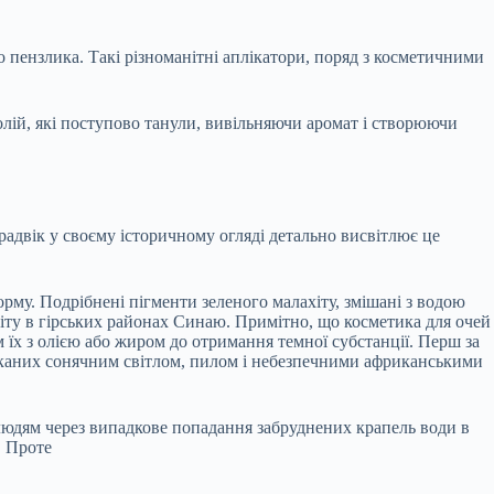
о пензлика. Такі різноманітні аплікатори, поряд з косметичними
лій, які поступово танули, вивільняючи аромат і створюючи
адвік у своєму історичному огляді детально висвітлює це
рму. Подрібнені пігменти зеленого малахіту, змішані з водою
ніту в гірських районах Синаю. Примітно, що косметика для очей
 їх з олією або жиром до отримання темної субстанції. Перш за
ликаних сонячним світлом, пилом і небезпечними африканськими
я людям через випадкове попадання забруднених крапель води в
. Проте