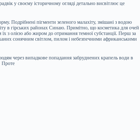
адвік у своєму історичному огляді детально висвітлює це
рму. Подрібнені пігменти зеленого малахіту, змішані з водою
ніту в гірських районах Синаю. Примітно, що косметика для очей
 їх з олією або жиром до отримання темної субстанції. Перш за
ликаних сонячним світлом, пилом і небезпечними африканськими
я людям через випадкове попадання забруднених крапель води в
. Проте