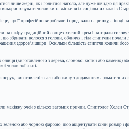
ися лише жерці, як і голитися наголо, але дуже швидко ця прак
 використовувати чоловіки та жінки всіх соціальних класів Ста
це, що її професійно виробляли і продавали на ринку, а іноді на
или на шкіру традиційний сонцезахисний крем і натирали голов
, що збривати волосся з голови, обличчя і тіла єгиптяни почали 
ащення здоров’я шкіри. Оскільки більшість єгиптян ходили босон
 олівця (виготовленого з дерева, слонової кістки або каменю) аб
ої чоловічої знаті.
 перук, виготовлені з сала або жиру з додаванням ароматичних о
ли макіяжу очей з кількох вагомих причин. Єгиптолог Хелен Стр
х зеленою або чорною фарбою, щоб акцентувати їхній розмір і фо