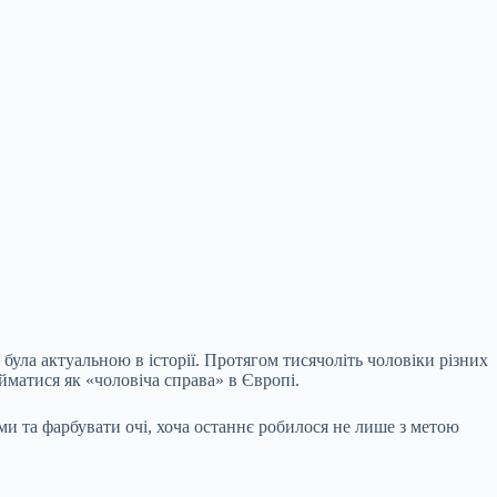
була актуальною в історії. Протягом тисячоліть чоловіки різних
йматися як «чоловіча справа» в Європі.
и та фарбувати очі, хоча
останнє робилося не лише з метою