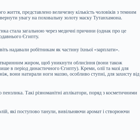
го життя, представлено величезну кількість чоловіків з темним
 звернути увагу на поховальну золоту маску Тутанхамона.
тика стала загальною через медичні причини (однак про це
родавнього Єгипту.
віть надавали робітникам як частину їхньої «зарплати».
у тваринним жиром, щоб уникнути облисіння (вони також
лише в період династичного Єгипту). Креми, олії та мазі для
іж, вони натирали ноги маззю, особливо ступні, для захисту від
о пензлика. Такі різноманітні аплікатори, поряд з косметичними
лій, які поступово танули, вивільняючи аромат і створюючи