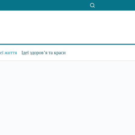
деї життя
Ідеї здоров’я та краси