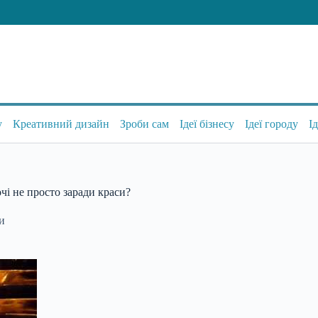
у
Креативний дизайн
Зроби сам
Ідеї бізнесу
Ідеї городу
І
чі не просто заради краси?
си