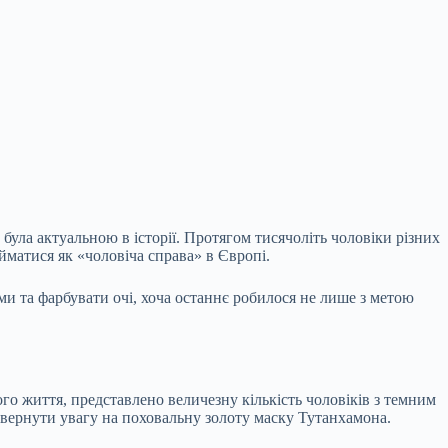
була актуальною в історії. Протягом тисячоліть чоловіки різних
йматися як «чоловіча справа» в Європі.
и та фарбувати очі, хоча
останнє робилося не лише з метою
го життя, представлено величезну кількість чоловіків з темним
 звернути увагу на поховальну золоту маску Тутанхамона.