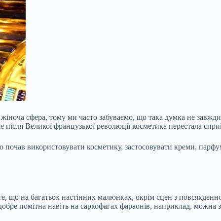
жіноча сфера, тому ми часто забуваємо, що така думка не завжди 
ше після Великої французької революції косметика перестала спри
 почав використовувати косметику, застосовувати креми, парфум
те, що на багатьох настінних малюнках, окрім сцен з повсякденно
в добре помітна навіть на саркофагах фараонів, наприклад, можна