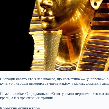
Сьогодні багато хто з нас вважає, що косметика — це переважно 
культур і народів використовували макіяж у різних формах, і ли
Саме чоловіки Стародавнього Єгипту стали першими, хто масово
краси, а й з практичних причин.
Короткий огляд історії