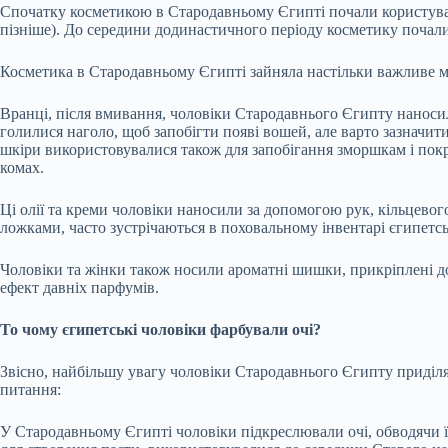
Спочатку косметикою в Стародавньому Єгипті почали користуват
пізніше). До середини додинастичного періоду косметику почали
Косметика в Стародавньому Єгипті зайняла настільки важливе міс
Вранці, після вмивання, чоловіки Стародавнього Єгипту нанос
голилися наголо, щоб запобігти появі вошей, але варто зазначити
шкіри використовувалися також для запобігання зморшкам і покр
комах.
Ці олії та креми чоловіки наносили за допомогою рук, кільцевого
ложками, часто зустрічаються в поховальному інвентарі єгипетськ
Чоловіки та жінки також носили ароматні шишки, прикріплені до
ефект давніх парфумів.
То чому єгипетські чоловіки фарбували очі?
Звісно, найбільшу увагу чоловіки Стародавнього Єгипту приділя
питання:
У Стародавньому Єгипті чоловіки підкреслювали очі, обводячи ї