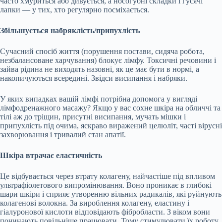
часто хмуриться або дивується, а носогубні складки і гусячі
лапки — у тих, хто регулярно посміхається.
Збільшується набряклість/припухлість
Сучасний спосіб життя (порушення постави, сидяча робота,
незбалансоване харчування) блокує лімфу. Токсичні речовини і
зайва рідина не виходять назовні, як це має бути в нормі, а
накопичуються всередині. Звідси висипання і набряки.
У яких випадках вашій лімфі потрібна допомога у вигляді
лімфодренажного масажу? Якщо у вас сохне шкіра на обличчі та
тілі аж до тріщин, присутні висипання, мучать мішки і
припухлість під очима, яскраво виражений целюліт, часті вірусні
захворювання і тривалий стан апатії.
Шкіра втрачає еластичність
Це відбувається через втрату колагену, найчастіше під впливом
ультрафіолетового випромінювання. Воно проникає в глибокі
шари шкіри і сприяє утворенню вільних радикалів, які руйнують
колагенові волокна. За вироблення колагену, еластину і
гіалуронової кислоти відповідають фібробласти. З віком вони
починають повільніше працювати. Тому стимулювати їх роботу