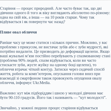
Старіння — процес природний. Але часто буває так, що дві
дівчини одного й того ж віку виглядають абсолютно по-різному:
одна на свій вік, а інша — на 10 років старше. Чому так
відбувається і як повернути час назад?
Пливе овал обличчя
Раніше часу це може статися з кількох причин. Можливо, у вас
проблеми з прикусом, не вистачає зубів або є зуби мудрості, які
потрібно видалити. Це призводить до деформації щелепи. Якщо
ваші жувальні м’язи постійно перебувають у спазмованому стані
(проблема 90%
людей, спазм відбувається, коли ви часто
стискаєте зуби, жуєте жуйку на одному боці щелепи), то
обличчя втрачає чіткий контур. Затиски через сидячий спосіб
життя, робота за комп’ютером, опускання голови вниз при
взаємодії зі смартфоном також провокують опущення овалу
обличчя, інформує Ukr.Media.
Важливо: кут між підборіддям і шиєю у молодої дівчини має
бути 90-110 градусів. Його так і називають — “кут молодості”.
Звичайно, у кожної людини процес старіння відбувається