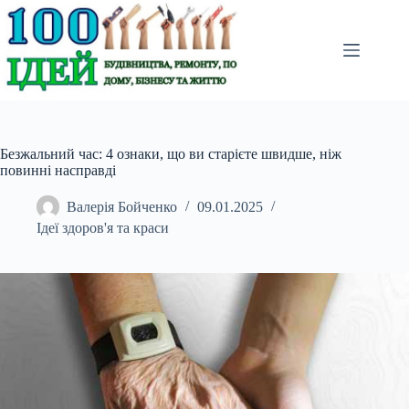
Перейти
до
вмісту
Безжальний час: 4 ознаки, що ви старієте швидше, ніж
повинні насправді
Валерія Бойченко
09.01.2025
Ідеї здоров'я та краси