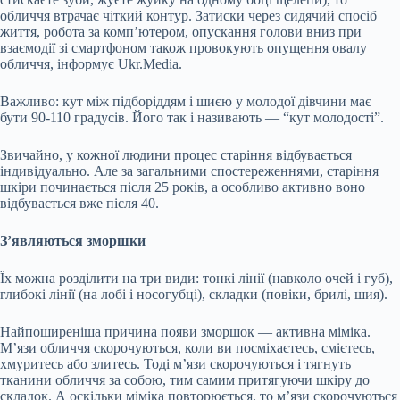
обличчя втрачає чіткий контур. Затиски через сидячий спосіб
життя, робота за комп’ютером, опускання голови вниз при
взаємодії зі смартфоном також провокують опущення овалу
обличчя, інформує Ukr.Media.
Важливо: кут між підборіддям і шиєю у молодої дівчини має
бути 90-110 градусів. Його так і називають — “кут молодості”.
Звичайно, у кожної людини процес старіння відбувається
індивідуально. Але за загальними спостереженнями, старіння
шкіри починається після 25 років, а особливо активно воно
відбувається вже після 40.
З’являються зморшки
Їх можна розділити на три види: тонкі лінії (навколо очей і губ),
глибокі лінії (на лобі і носогубці), складки (повіки, брилі, шия).
Найпоширеніша причина появи зморшок — активна міміка.
М’язи обличчя скорочуються, коли ви посміхаєтесь, смієтесь,
хмуритесь або злитесь. Тоді м’язи скорочуються і тягнуть
тканини обличчя за собою, тим самим притягуючи шкіру до
складок. А оскільки міміка повторюється, то м’язи скорочуються