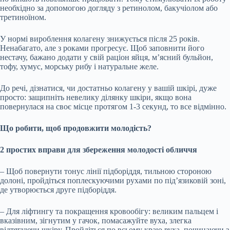
необхідно за допомогою догляду з ретинолом, бакучіолом або
третиноїном.
У нормі вироблення колагену знижується після 25 років.
Ненабагато, але з роками прогресує. Щоб заповнити його
нестачу, бажано додати у свій раціон яйця, м’ясний бульйон,
тофу, хумус, морську рибу і натуральне желе.
До речі, дізнатися, чи достатньо колагену у вашій шкірі, дуже
просто: защипніть невелику ділянку шкіри, якщо вона
повернулася на своє місце протягом 1-3 секунд, то все відмінно.
Що робити, щоб продовжити молодість?
2 простих вправи для збереження молодості обличчя
– Щоб повернути тонус лінії підборіддя, тильною стороною
долоні, пройдіться поплескуючими рухами по під’язиковій зоні,
де утворюється друге підборіддя.
– Для ліфтингу та покращення кровообігу: великим пальцем і
вказівним, зігнутим у гачок, помасажуйте вуха, злегка
відтягуючи шкіру. Пройдіться по всьому краю вуха, починаючи з