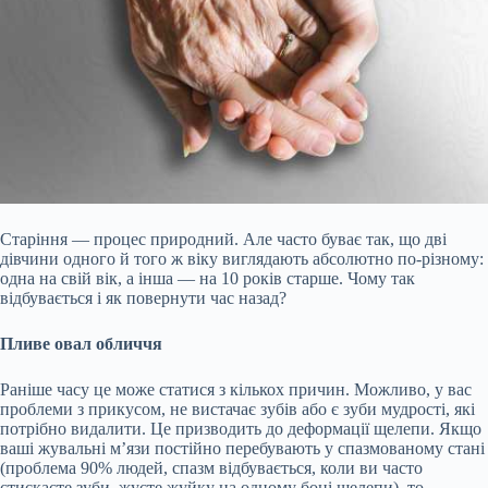
Старіння — процес природний. Але часто буває так, що дві
дівчини одного й того ж віку виглядають абсолютно по-різному:
одна на свій вік, а інша — на 10 років старше. Чому так
відбувається і як повернути час назад?
Пливе овал обличчя
Раніше часу це може статися з кількох причин. Можливо, у вас
проблеми з прикусом, не вистачає зубів або є зуби мудрості, які
потрібно видалити. Це призводить до деформації щелепи. Якщо
ваші жувальні м’язи постійно перебувають у спазмованому стані
(проблема 90%
людей, спазм відбувається, коли ви часто
стискаєте зуби, жуєте жуйку на одному боці щелепи), то