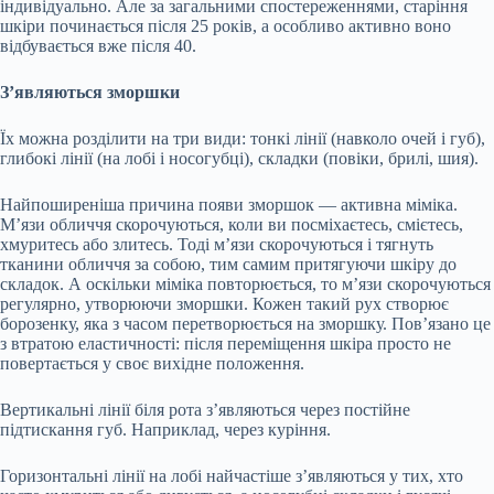
індивідуально. Але за загальними спостереженнями, старіння
шкіри починається після 25 років, а особливо активно воно
відбувається вже після 40.
З’являються зморшки
Їх можна розділити на три види: тонкі лінії (навколо очей і губ),
глибокі лінії (на лобі і носогубці), складки (повіки, брилі, шия).
Найпоширеніша причина появи зморшок — активна міміка.
М’язи обличчя скорочуються, коли ви посміхаєтесь, смієтесь,
хмуритесь або злитесь. Тоді м’язи скорочуються і тягнуть
тканини обличчя за собою, тим самим притягуючи шкіру до
складок. А оскільки міміка повторюється, то м’язи скорочуються
регулярно, утворюючи зморшки. Кожен такий рух створює
борозенку, яка з часом перетворюється на зморшку. Пов’язано це
з втратою еластичності: після переміщення шкіра просто не
повертається у своє вихідне положення.
Вертикальні лінії біля рота з’являються через постійне
підтискання губ. Наприклад, через куріння.
Горизонтальні лінії на лобі найчастіше з’являються у тих, хто