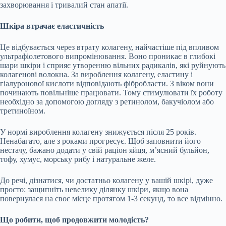
захворювання і тривалий стан апатії.
Шкіра втрачає еластичність
Це відбувається через втрату колагену, найчастіше під впливом
ультрафіолетового випромінювання. Воно проникає в глибокі
шари шкіри і сприяє утворенню вільних радикалів, які руйнують
колагенові волокна. За вироблення колагену, еластину і
гіалуронової кислоти відповідають фібробласти. З віком вони
починають повільніше працювати. Тому стимулювати їх роботу
необхідно за допомогою догляду з ретинолом, бакучіолом або
третиноїном.
У нормі вироблення колагену знижується після 25 років.
Ненабагато, але з роками прогресує. Щоб заповнити його
нестачу, бажано додати у свій раціон яйця, м’ясний бульйон,
тофу, хумус, морську рибу і натуральне желе.
До речі, дізнатися, чи достатньо колагену у вашій шкірі, дуже
просто: защипніть невелику ділянку шкіри, якщо вона
повернулася на своє місце протягом 1-3 секунд, то все відмінно.
Що робити, щоб продовжити молодість?