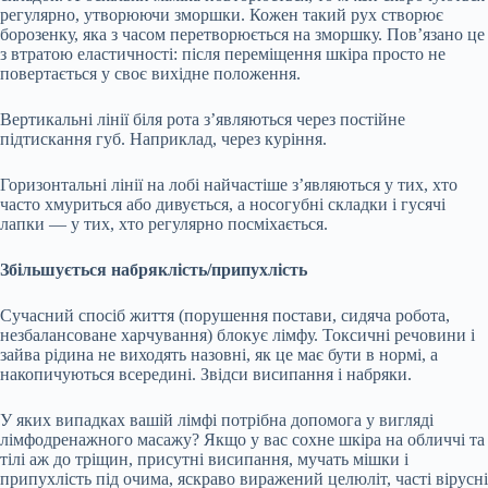
регулярно, утворюючи зморшки. Кожен такий рух створює
борозенку, яка з часом перетворюється на зморшку. Пов’язано це
з втратою еластичності: після переміщення шкіра просто не
повертається у своє вихідне положення.
Вертикальні лінії біля рота з’являються через постійне
підтискання губ. Наприклад, через куріння.
Горизонтальні лінії на лобі найчастіше з’являються у тих, хто
часто хмуриться або дивується, а носогубні складки і гусячі
лапки — у тих, хто регулярно посміхається.
Збільшується набряклість/припухлість
Сучасний спосіб життя (порушення постави, сидяча робота,
незбалансоване харчування) блокує лімфу. Токсичні речовини і
зайва рідина не виходять назовні, як це має бути в нормі, а
накопичуються всередині. Звідси висипання і набряки.
У яких випадках вашій лімфі потрібна допомога у вигляді
лімфодренажного масажу? Якщо у вас сохне шкіра на обличчі та
тілі аж до тріщин, присутні висипання, мучать мішки і
припухлість під очима, яскраво виражений целюліт, часті вірусні