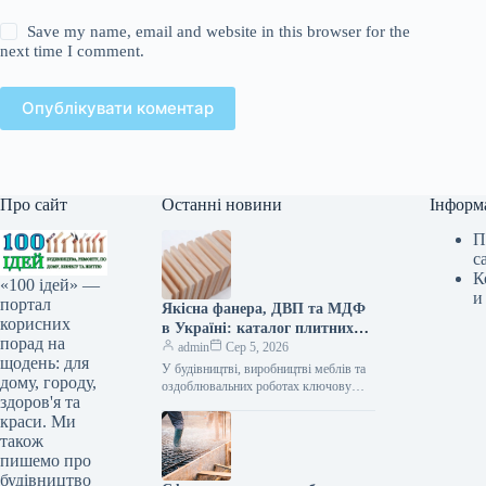
Save my name, email and website in this browser for the
next time I comment.
Опублікувати коментар
Про сайт
Останні новини
Інформ
П
с
К
«100 ідей» —
и
портал
Якісна фанера, ДВП та МДФ
корисних
в Україні: каталог плитних
порад на
матеріалів від «ВІН-ВУД»
admin
Сер 5, 2026
щодень: для
У будівництві, виробництві меблів та
дому, городу,
оздоблювальних роботах ключову
здоров'я та
роль відіграє вибір якісної деревинної
краси. Ми
сировини. Компанія «ВІН-ВУД» уже
тривалий час займається…
також
пишемо про
будівництво