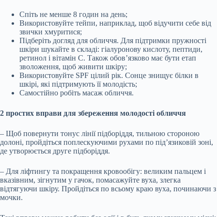
Спіть не менше 8 годин на день;
Використовуйте тейпи, наприклад, щоб відучити себе від
звички хмуритися;
Підберіть догляд для обличчя. Для підтримки пружності
шкіри шукайте в складі: гіалуронову кислоту, пептиди,
ретинол і вітамін С. Також обов’язково має бути етап
зволоження, щоб живити шкіру;
Використовуйте SPF цілий рік. Сонце знищує білки в
шкірі, які підтримують її молодість;
Самостійно робіть масаж обличчя.
2 простих вправи для збереження молодості обличчя
– Щоб повернути тонус лінії підборіддя, тильною стороною
долоні, пройдіться поплескуючими рухами по під’язиковій зоні,
де утворюється друге підборіддя.
– Для ліфтингу та покращення кровообігу: великим пальцем і
вказівним, зігнутим у гачок, помасажуйте вуха, злегка
відтягуючи шкіру. Пройдіться по всьому краю вуха, починаючи з
мочки.