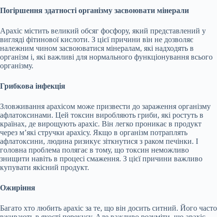
Погіршення здатності організму засвоювати мінерали
Арахіс містить великий обсяг фосфору, який представлений у
вигляді фітинової кислоти. З цієї причини він не дозволяє
належним чином засвоюватися мінералам, які надходять в
організм і, які важливі для нормального функціонування всього
організму.
Грибкова інфекція
Зловживання арахісом може призвести до зараження організму
афлатоксинами. Цей токсин виробляють гриби, які ростуть в
країнах, де вирощують арахіс. Він легко проникає в продукт
через м’які стручки арахісу. Якщо в організм потраплять
афлатоксини, людина ризикує зіткнутися з раком печінки. І
головна проблема полягає в тому, що токсин неможливо
знищити навіть в процесі смаження. З цієї причини важливо
купувати якісний продукт.
Ожиріння
Багато хто любить арахіс за те, що він досить ситний. Його часто
вживають в якості перекусу. Але важливо розуміти, що арахіс