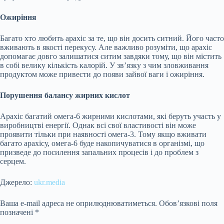
Ожиріння
Багато хто любить арахіс за те, що він досить ситний. Його часто
вживають в якості перекусу. Але важливо розуміти, що арахіс
допомагає довго залишатися ситим завдяки тому, що він містить
в собі велику кількість калорій. У зв’язку з чим зловживання
продуктом може привести до появи зайвої ваги і ожиріння.
Порушення балансу жирних кислот
Арахіс багатий омега-6 жирними кислотами, які беруть участь у
виробництві енергії. Однак всі свої властивості він може
проявити тільки при наявності омега-3. Тому якщо вживати
багато арахісу, омега-6 буде накопичуватися в організмі, що
призведе до посилення запальних процесів і до проблем з
серцем.
Джерело:
ukr.media
Ваша e-mail адреса не оприлюднюватиметься.
Обов’язкові поля
позначені
*