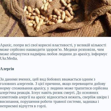
Арахіс, попри всі свої корисні властивості, у великій кількості
може серйозно нашкодити здоров’ю. Медики розповіли, чим
може обернутися надмірна любов людини до арахісу, інформує
Ukr.Media.
Алергія
За даними вчених, цей вид бобових вважається одним з
головних алергенів. З цієї причини, якщо перевищити добову
норму споживання арахісу, у людини може трапитися серйозна
алергічна реакція. Існує навіть ризик смерті. До основних
симптомів алергії на арахіс відноситься нежить, свербіж шкіри і
висипання, порушення роботи травної системи, задишка і
неприємні відчуття в горлі.