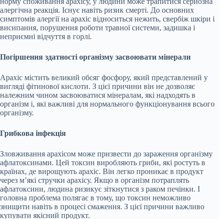
норму споживання арахісу, у людини може трапитися серйозна
алергічна реакція. Існує навіть ризик смерті. До основних
симптомів алергії на арахіс відноситься нежить, свербіж шкіри і
висипання, порушення роботи травної системи, задишка і
неприємні відчуття в горлі.
Погіршення здатності організму засвоювати мінерали
Арахіс містить великий обсяг фосфору, який представлений у
вигляді фітинової кислоти. З цієї причини він не дозволяє
належним чином засвоюватися мінералам, які надходять в
організм і, які важливі для нормального функціонування всього
організму.
Грибкова інфекція
Зловживання арахісом може призвести до зараження організму
афлатоксинами. Цей токсин виробляють гриби, які ростуть в
країнах, де вирощують арахіс. Він легко проникає в продукт
через м’які стручки арахісу. Якщо в організм потраплять
афлатоксини, людина ризикує зіткнутися з раком печінки. І
головна проблема полягає в тому, що токсин неможливо
знищити навіть в процесі смаження. З цієї причини важливо
купувати якісний продукт.