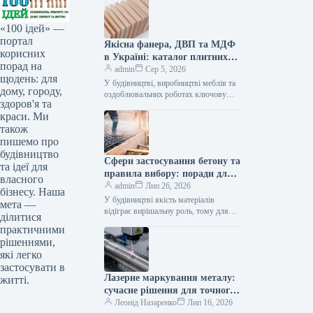
«100 ідей» —
портал
Якісна фанера, ДВП та МДФ
корисних
в Україні: каталог плитних
порад на
матеріалів від «ВІН-ВУД»
admin
Сер 5, 2026
щодень: для
У будівництві, виробництві меблів та
дому, городу,
оздоблювальних роботах ключову
здоров'я та
роль відіграє вибір якісної деревинної
краси. Ми
сировини. Компанія «ВІН-ВУД» уже
тривалий час займається…
також
пишемо про
будівництво
Сфери застосування бетону та
та ідеї для
правила вибору: поради для
власного
приватного й промислового
admin
Лип 26, 2026
бізнесу. Наша
будівництва
У будівництві якість матеріалів
мета —
відіграє вирішальну роль, тому для
ділитися
зведення надійних об’єктів важливо
практичними
обирати перевірених виробників, таких
рішеннями,
як компанія Промбудцентр,…
які легко
застосувати в
Лазерне маркування металу:
житті.
сучасне рішення для точного
та довговічного нанесення
Леонід Назаренко
Лип 16, 2026