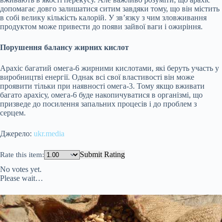
допомагає довго залишатися ситим завдяки тому, що він містить
в собі велику кількість калорій. У зв’язку з чим зловживання
продуктом може привести до появи зайвої ваги і ожиріння.
Порушення балансу жирних кислот
Арахіс багатий омега-6 жирними кислотами, які беруть участь у
виробництві енергії. Однак всі свої властивості він може
проявити тільки при наявності омега-3. Тому якщо вживати
багато арахісу, омега-6 буде накопичуватися в організмі, що
призведе до посилення запальних процесів і до проблем з
серцем.
Джерело:
ukr.media
Submit Rating
Rate this item:
No votes yet.
Please wait…