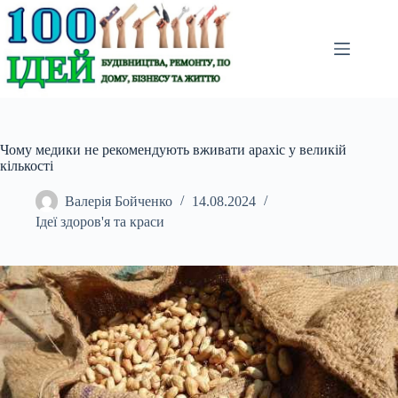
Перейти
до
вмісту
Чому медики не рекомендують вживати арахіс у великій
кількості
Валерія Бойченко
14.08.2024
Ідеї здоров'я та краси